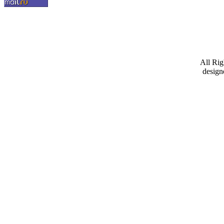
All Ri
design