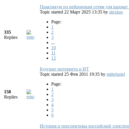
Практикум по нейронным сетям для шахмат
Topic started 22 Март 2025 13:35
by
alexlaw
Page:
1
335
2
Replies
3
...
10
11
12
Будущее интернета и ИТ
Topic started 25 Фев 2011 19:35
by
mittelspiel
Page:
1
158
2
Replies
3
4
5
6
История и перспективы российской электро