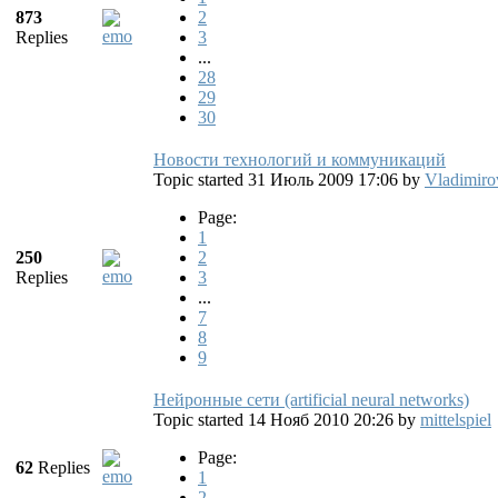
873
2
Replies
3
...
28
29
30
Новости технологий и коммуникаций
Topic started 31 Июль 2009 17:06
by
Vladimiro
Page:
1
250
2
Replies
3
...
7
8
9
Нейронные сети (artificial neural networks)
Topic started 14 Нояб 2010 20:26
by
mittelspiel
Page:
62
Replies
1
2