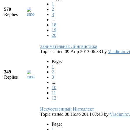
1
570
2
Replies
3
...
18
19
20
Занимательная Лингвистика
Topic started 09 Апр 2013 06:33
by
Vladimirov
Page:
1
349
2
Replies
3
...
10
11
12
Искусственный Интеллект
Topic started 08 Нояб 2014 07:43
by
Vladimirov
Page:
1