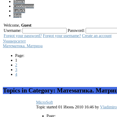
Поиск
Сообщения
LaTeX
Help
Welcome,
Guest
Username:
Password:
Forgot your password?
Forgot your username?
Create an account
Университет
Математика. Матрица
Page:
1
2
3
4
Topics in Category: Математика. Матри
MicroSoft
Topic started 01 Июнь 2010 16:46
by
Vladimiro
Page: