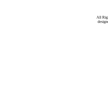
All Ri
design