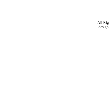
All Ri
design