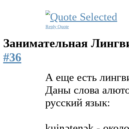
Reply
Quote
Занимательная Лингв
#36
А еще есть лингв
Даны слова алюто
русский язык:
kujŋətenək - окол