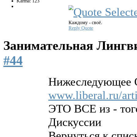
Karma: 123
Каждому - своё.
Reply
Quote
Занимательная Лингв
#44
Нижеследующее
www.liberal.ru/art
ЭТО ВСЕ из - тог
Дискуссии
Вернуться к спис