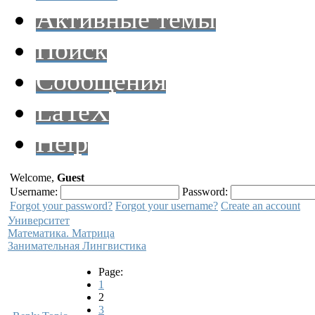
Активные темы
Поиск
Сообщения
LaTeX
Help
Welcome,
Guest
Username:
Password:
Forgot your password?
Forgot your username?
Create an account
Университет
Математика. Матрица
Занимательная Лингвистика
Page:
1
2
3