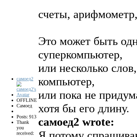
счеты, арифмометр,
Это может быть одн
суперкомпьютер,
или несколько слов
компьютер,
самоед2
или пока не придум
OFFLINE
хотя бы его длину.
Самоед
Posts: 913
самоед2 wrote:
Thank
you
Я потому спрашиваю
received: