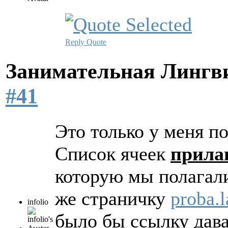
Reply
Quote
Занимательная Лингв
#41
Это только у меня п
Список ячеек
прила
которую мы полагал
же страничку
proba.l
infolio
было бы ссылку дава