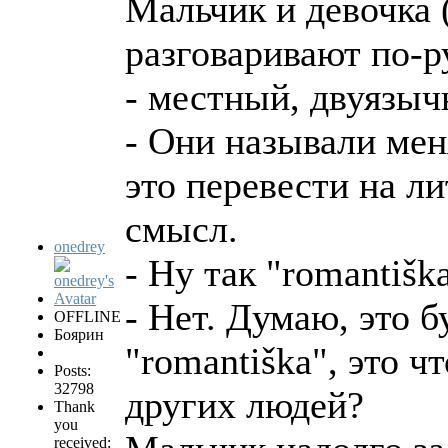
Мальчик и девочка 
разговаривают по-р
- местный, двуязыч
- Они называли мен
это перевести на л
смысл.
onedrey
- Ну так "romantišk
- Нет. Думаю, это б
OFFLINE
Боярин
"romantiška", это ч
Posts:
32798
других людей?
Thank
you
received: