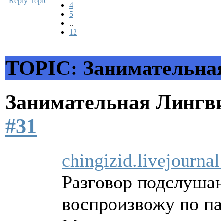
Reply Topic
4
5
...
12
TOPIC: Занимательна
Занимательная Лингв
#31
chingizid.livejourn
Разговор подслушан
воспроизвожу по па