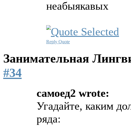
неабыякавых
Reply
Quote
Занимательная Лингв
#34
самоед2 wrote:
Угадайте, каким до
ряда: