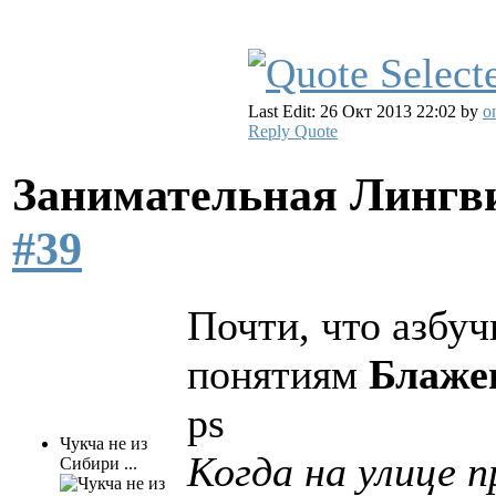
Last Edit: 26 Окт 2013 22:02 by
o
Reply
Quote
Занимательная Лингв
#39
Почти, что азбуч
понятиям
Блаже
ps
Чукча не из
Когда на улице 
Сибири ...