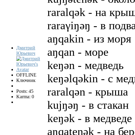
raralqək - на кры
raraγiŋəŋ - в подв
aŋqakin - из моря
Дмитрий
aŋqan - море
Юрьевич
keŋən - медведь
keŋəlqəkin - с ме
OFFLINE
Ключник
raralqən - крыша
Posts: 45
Karma: 0
kujŋəŋ - в стакан
keŋək - в медведе
aŋqatenək - на бе