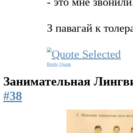
- это мне звонили
З павагай к толе
Reply
Quote
Занимательная Лингв
#38