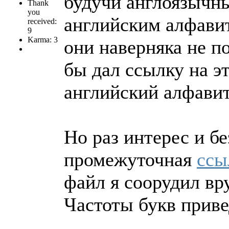
будучи англоязычн
Thank
you
английским алфавит
received:
9
Karma: 3
они наверняка не по
бы дал ссылку на эт
английский алфавит
Но раз интерес и бе
промежуточная
ссы
файл я соорудил вр
Частоты букв приве