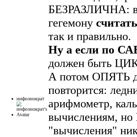
БЕЗРАЗЛИЧНА: 
гегемону
считать
так и правильно.
Ну а если по С
должен быть ЦИКЛ
А потом ОПЯТЬ д
повторится: ледн
инфолиократ
арифмометр, кальк
вычислениям, н
"вычисления" никт