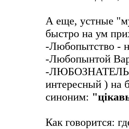
А еще, устные "
быстро на ум прих
-Любопытство - н
-Любопынтой Вар
-ЛЮБОЗНАТЕЛЬНы
интересный ) на 
синоним:
"цiкав
Как говорится: гд