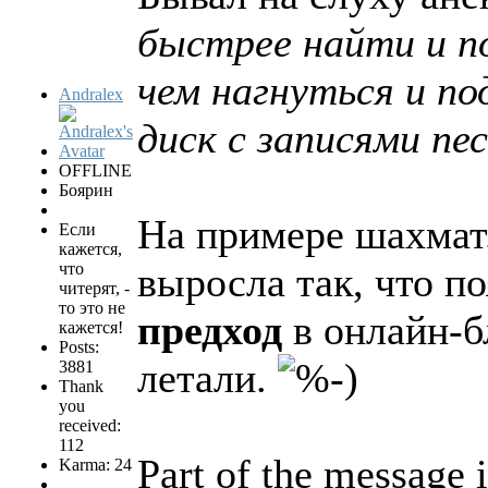
быстрее найти и п
чем нагнуться и по
Andralex
диск с записями пес
OFFLINE
Боярин
На примере шахмат
Если
кажется,
что
выросла так, что п
читерят, -
то это не
предход
в онлайн-б
кажется!
Posts:
летали.
3881
Thank
you
received:
112
Part of the message i
Karma: 24