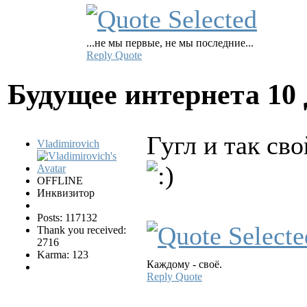
...не мы первые, не мы последние...
Reply
Quote
Будущее интернета
10
Гугл и так св
Vladimirovich
OFFLINE
Инквизитор
Posts: 117132
Thank you received:
2716
Karma: 123
Каждому - своё.
Reply
Quote