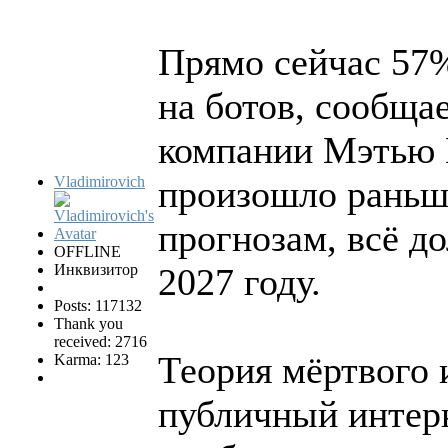
Прямо сейчас 57
на ботов, сообщае
компании Мэтью П
Vladimirovich
произошло раньше
прогнозам, всё д
OFFLINE
Инквизитор
2027 году.
Posts: 117132
Thank you
received: 2716
Теория мёртвого 
Karma: 123
публичный интерн