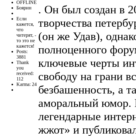
OFFLINE
. Он был создан в 2
Боярин
Если
творчества петерб
кажется,
что
(он же Удав), одна
читерят, -
то это не
полноценного фору
кажется!
Posts:
3881
ключевые черты ин
Thank
you
свободу на грани в
received:
112
Karma: 24
безбашенность, а т
аморальный юмор. 
легендарные интер
жжот» и публиковал