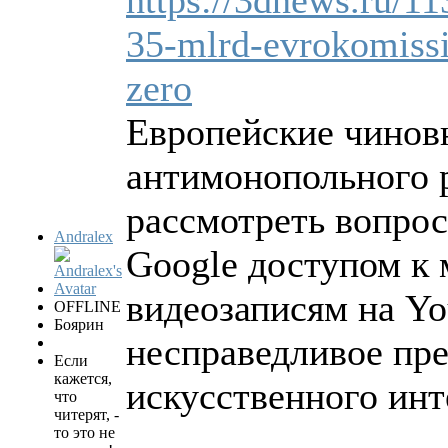
35-mlrd-evrokomissi
zero
Европейские чинов
антимонопольного 
рассмотреть вопрос
Andralex
Google доступом к 
видеозаписям на Yo
OFFLINE
Боярин
несправедливое пр
Если
кажется,
искусственного инт
что
читерят, -
то это не