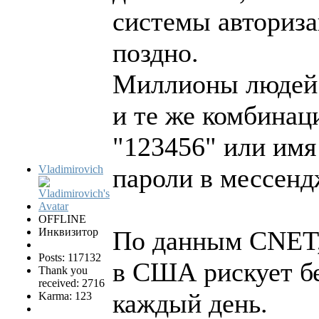
системы авториза
поздно.
Миллионы людей 
и те же комбинац
"123456" или имя
Vladimirovich
пароли в мессенд
OFFLINE
Инквизитор
По данным CNET,
Posts: 117132
в США рискует бе
Thank you
received: 2716
каждый день.
Karma: 123