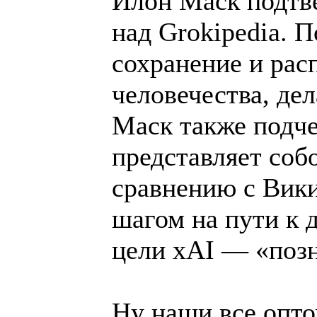
Илон Маск подтве
над Grokipedia. П
сохранение и рас
человечества, де
Маск также подче
представляет соб
сравнению с Вик
шагом на пути к
цели xAI — «поз
Ну наши все опто