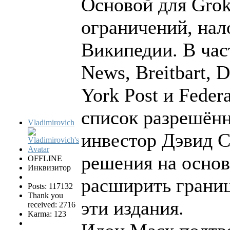
Основой для Grok
ограничений, на
Википедии. В част
News, Breitbart, 
York Post и Feder
список разрешён
Vladimirovich
инвестор Дэвид С
решения на основ
OFFLINE
Инквизитор
расширить грани
Posts: 117132
Thank you
эти издания.
received: 2716
Karma: 123