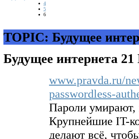
4
5
6
TOPIC: Будущее интер
Будущее интернета
21
www.pravda.ru/ne
passwordless-authe
Пароли умирают, 
Крупнейшие IT-ко
делают всё, чтобы