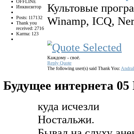
OFFLINE
Культовые програ
Инквизитор
Winamp, ICQ, Ne
Posts: 117132
Thank you
received: 2716
Karma: 123
Каждому - своё.
Reply
Quote
The following user(s) said Thank You:
Andra
Будущее интернета
05
куда исчезли
Ностальжи.
Бывал на слуху ане