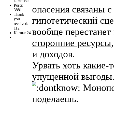
кажется!
Posts:
опасения связаны с
3881
Thank
гипотетический сце
you
received:
112
вообще перестанет 
Karma: 24
сторонние ресурсы
и доходов.
Урвать хоть какие-
упущенной выгоды
Монопол
поделаешь.