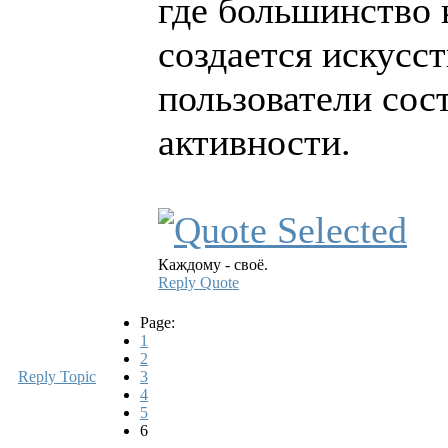
где большинство 
создается искусс
пользователи сос
активности.
Каждому - своё.
Reply
Quote
Page:
1
2
Reply Topic
3
4
5
6