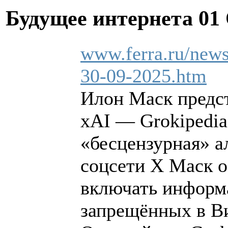
Будущее интернета
01
www.ferra.ru/news/
30-09-2025.htm
Илон Маск предс
xAI — Grokipedia
«бесцензурная» а
соцсети Х Маск о
включать информа
запрещённых в В