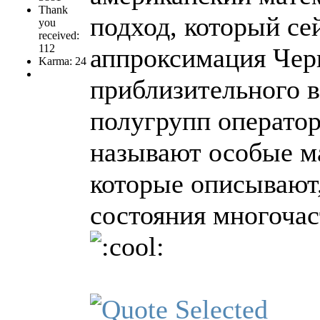
Thank
подход, который се
you
received:
112
аппроксимация Черн
Karma: 24
приблизительного 
полугрупп оператор
называют особые м
которые описывают,
состояния многоча