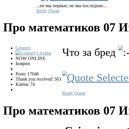
...не мы первые, не мы последние...
Reply
Quote
Про математиков
07 И
Grigoriy
Что за бред
NOW ONLINE
Боярин
Posts: 17046
Thank you received: 563
Karma: 74
Reply
Quote
Про математиков
07 И