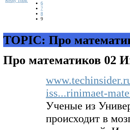
Reply Topic
6
7
8
9
TOPIC: Про математи
Про математиков
02 И
www.techinsider.
iss...rinimaet-mat
Ученые из Универ
происходит в мозг