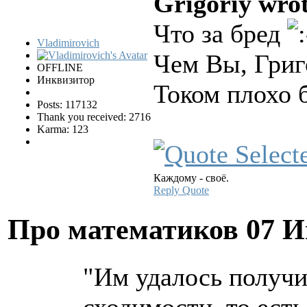
Grigoriy wrot
Что за бред
Vladimirovich
Чем Вы, Григ
OFFLINE
Инквизитор
Током плохо 
Posts: 117132
Thank you received: 2716
Karma: 123
Каждому - своё.
Reply
Quote
Про математиков
07 И
"Им удалось получи
сходимости, то есть