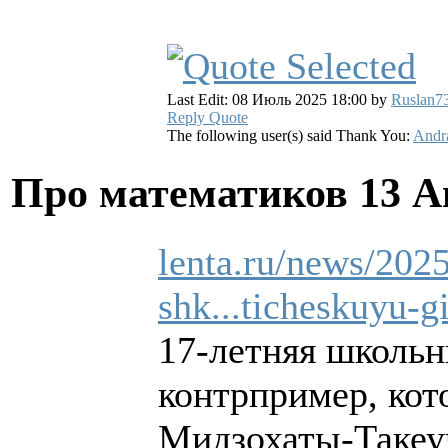
Last Edit: 08 Июль 2025 18:00 by
Ruslan7
Reply
Quote
The following user(s) said Thank You:
Andr
Про математиков
13 А
lenta.ru/news/2025
shk...ticheskuyu-g
17-летняя школь
контрпример, кот
Мидзохаты-Такеуч