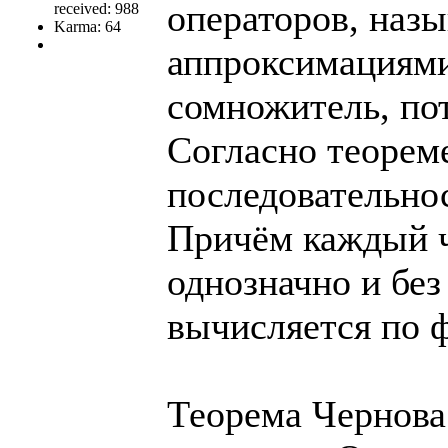
операторов, наз
received: 988
Karma: 64
аппроксимациями
сомножитель, пот
Согласно теореме
последовательнос
Причём каждый ч
однозначно и бе
вычисляется по 
Теорема Чернова