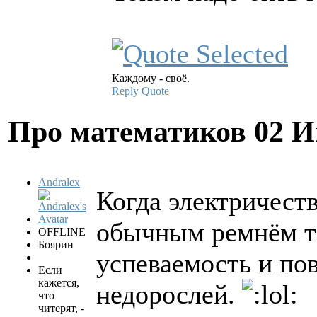
Каждому - своё.
Reply
Quote
Про математиков
02 И
Andralex
Когда электричест
обычным ремнём та
OFFLINE
Боярин
успеваемость и по
Если
кажется,
недорослей.
что
читерят, -