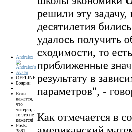
школы экономики
О
решили эту задачу,
десятилетия бились
удалось получить о
сходимости, то есть
Andralex
приближенные значе
результату в завис
OFFLINE
Боярин
параметров", - гов
Если
кажется,
что
читерят, -
Как отмечается в с
то это не
кажется!
Posts:
американский мате
3881