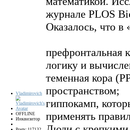
математикой. Исс
журнале PLOS Bio
Оказалось, что в
префронтальная к
логику и вычисле
теменная кора (P
пространством;
Vladimirovich
гиппокамп, котор
применять правил
OFFLINE
Инквизитор
Люди с крепкими
Posts: 117132