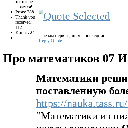
то это не
кажется!
Posts: 3881
Thank you
received:
112
Karma: 24
...не мы первые, не мы последние...
Reply
Quote
Про математиков
07 И
Математики решил
поставленную боле
https://nauka.tass.r
"Математики из ни