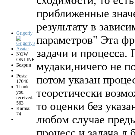
приближенные значе
результату в завис
Grigoriy
параметров" Эта фр
задачи и процесса. 
NOW
ONLINE
мудаки,ничего не п
Боярин
Posts:
потом указан процес
17046
Thank
теоретически возмо
you
received:
то оценки без указан
563
Karma:
74
любом случае преды
процесс и задача д 