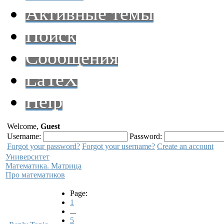
Активные темы
Поиск
Сообщения
LaTeX
Help
Welcome,
Guest
Username:
Password:
Forgot your password?
Forgot your username?
Create an account
Университет
Математика. Матрица
Про математиков
Page:
1
...
5