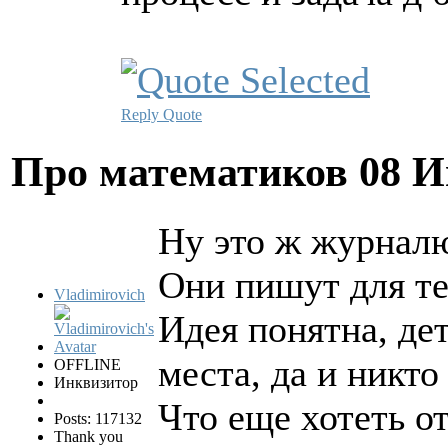
Reply
Quote
Про математиков
08 И
Ну это ж журнал
Они пишут для тех
Vladimirovich
Идея понятна, де
места, да и никто
OFFLINE
Инквизитор
Что еще хотеть о
Posts: 117132
Thank you