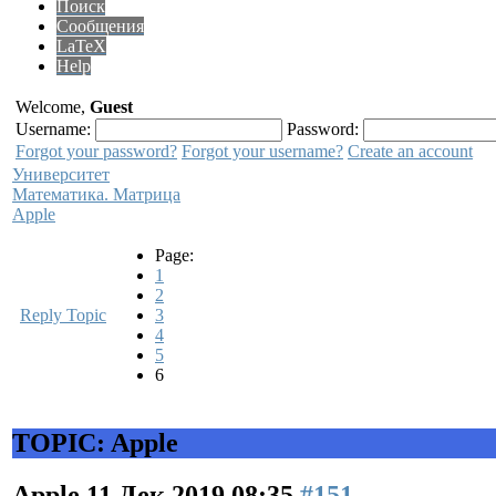
Поиск
Сообщения
LaTeX
Help
Welcome,
Guest
Username:
Password:
Forgot your password?
Forgot your username?
Create an account
Университет
Математика. Матрица
Apple
Page:
1
2
Reply Topic
3
4
5
6
TOPIC: Apple
Apple
11 Дек 2019 08:35
#151