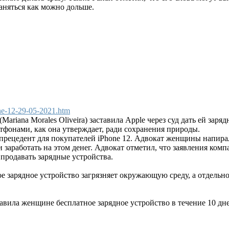
аняться как можно дольше.
.ne-12-29-05-2021.htm
riana Morales Oliveira) заставила Apple через суд дать ей заря
тфонами, как она утверждает, ради сохранения природы.
прецедент для покупателей iPhone 12. Адвокат женщины напирал 
и заработать на этом денег. Адвокат отметил, что заявления к
 продавать зарядные устройства.
ое зарядное устройство загрязняет окружающую среду, а отдельно
тавила женщине бесплатное зарядное устройство в течение 10 дн