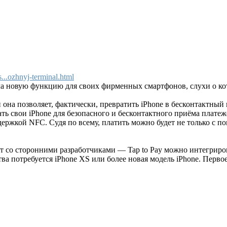
..ozhnyj-terminal.html
а новую функцию для своих фирменных смартфонов, слухи о кот
 она позволяет, фактически, превратить iPhone в бесконтактный
ть свои iPhone для безопасного и бесконтактного приёма плате
ержкой NFC. Судя по всему, платить можно будет не только с по
ет со сторонними разработчиками — Tap to Pay можно интегриро
тва потребуется iPhone XS или более новая модель iPhone. Перво