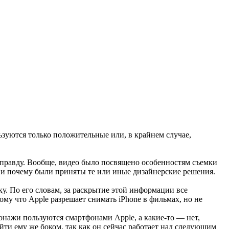
ьзуются только положительные или, в крайнем случае,
 правду. Вообще, видео было посвящено особенностям съемки
 и почему были приняты те или иные дизайнерские решения.
рку. По его словам, за раскрытие этой информации все
ому что Apple разрешает снимать iPhone в фильмах, но не
сонажи пользуются смартфонами Apple, а какие-то — нет,
йти ему же боком, так как он сейчас работает над следующим