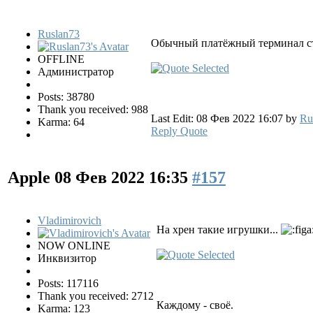
Ruslan73
Обычный платёжный терминал сто
OFFLINE
Администратор
Posts: 38780
Thank you received: 988
Last Edit: 08 Фев 2022 16:07 by
Ru
Karma: 64
Reply
Quote
Apple
08 Фев 2022 16:35
#157
Vladimirovich
На хрен такие игрушки...
NOW ONLINE
Инквизитор
Posts: 117116
Thank you received: 2712
Каждому - своё.
Karma: 123