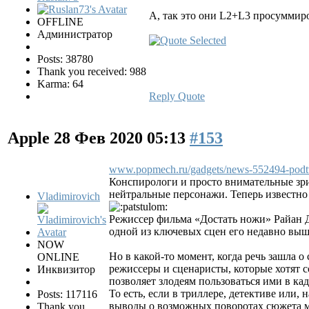
А, так это они L2+L3 просуммир
OFFLINE
Администратор
Posts: 38780
Thank you received: 988
Karma: 64
Reply
Quote
Apple
28 Фев 2020 05:13
#153
www.popmech.ru/gadgets/news-552494-podtv.
Конспирологи и просто внимательные зрит
нейтральные персонажи. Теперь известн
Vladimirovich
Режиссер фильма «Достать ножи» Райан Д
одной из ключевых сцен его недавно выш
NOW
Но в какой-то момент, когда речь зашла о
ONLINE
режиссеры и сценаристы, которые хотят с
Инквизитор
позволяет злодеям пользоваться ими в кад
То есть, если в триллере, детективе или
Posts: 117116
выводы о возможных поворотах сюжета мож
Thank you