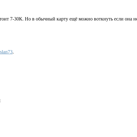
ит 7-30К. Но в обычный карту ещё можно воткнуть если она не
slan73
.