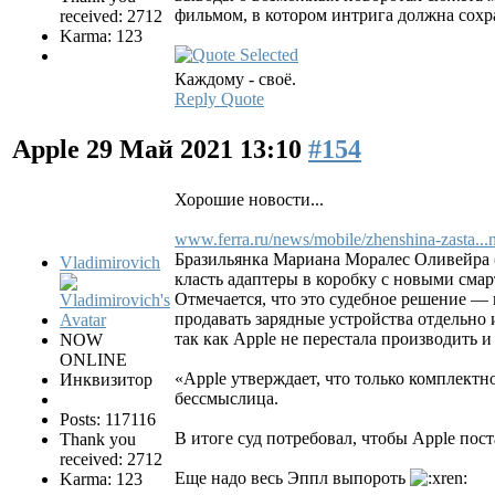
фильмом, в котором интрига должна сохр
received: 2712
Karma: 123
Каждому - своё.
Reply
Quote
Apple
29 Май 2021 13:10
#154
Хорошие новости...
www.ferra.ru/news/mobile/zhenshina-zasta..
Бразильянка Мариана Моралес Оливейра (Ma
Vladimirovich
класть адаптеры в коробку с новыми смар
Отмечается, что это судебное решение — 
продавать зарядные устройства отдельно 
так как Apple не перестала производить и
NOW
ONLINE
«Apple утверждает, что только комплектн
Инквизитор
бессмыслица.
Posts: 117116
В итоге суд потребовал, чтобы Apple пос
Thank you
received: 2712
Еще надо весь Эппл выпороть
Karma: 123