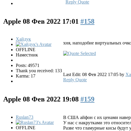
Reply
Quote
Apple
08 Фев 2022 17:01
#158
Хайдук
хня, наподобие виртуальных очк
OFFLINE
Наместник
Posts: 49571
Thank you received: 133
Last Edit: 08 Фев 2022 17:05 by
Ха
Karma: 17
Reply
Quote
Apple
08 Фев 2022 19:08
#159
Ruslan73
В США айфон с их ценами наверн
У нас с накрутками это относител
OFFLINE
Разве что гламурные кисы будут у