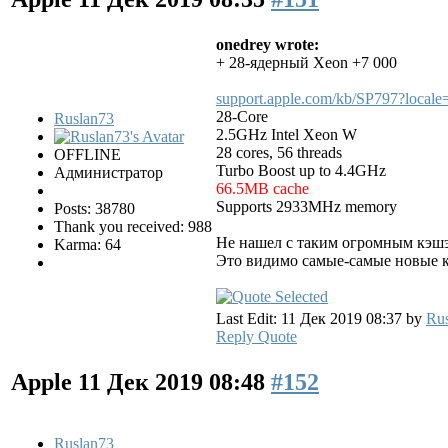
onedrey wrote:
+ 28-ядерный Xeon +7 000
support.apple.com/kb/SP797?local
28-Core
Ruslan73
2.5GHz Intel Xeon W
28 cores, 56 threads
OFFLINE
Turbo Boost up to 4.4GHz
Администратор
66.5MB cache
Supports 2933MHz memory
Posts: 38780
Thank you received: 988
Не нашел с таким огромным кэшэм
Karma: 64
Это видимо самые-самые новые к
Last Edit: 11 Дек 2019 08:37 by
Ru
Reply
Quote
Apple
11 Дек 2019 08:48
#152
Ruslan73