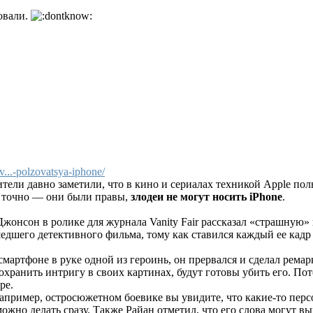
овали.
..-polzovatsya-iphone/
ели давно заметили, что в кино и сериалах техникой Apple пол
о точно — они были правы,
злодеи не могут носить iPhone
.
жонсон в ролике для журнала Vanity Fair рассказал «страшную»
едшего детективного фильма, тому как ставился каждый ее кадр
 смартфоне в руке одной из героинь, он прервался и сделал рема
охранить интригу в своих картинах, будут готовы убить его. Пот
ре.
, например, остросюжетном боевике вы увидите, что какие-то пер
но делать сразу. Также Райан отметил, что его слова могут вы