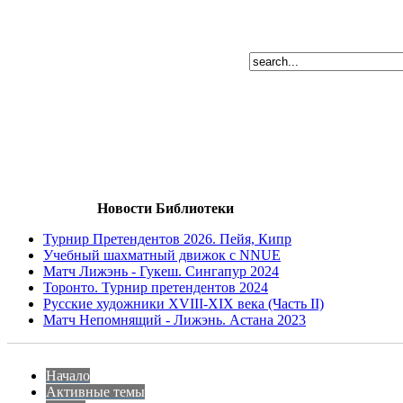
Новости Библиотеки
Турнир Претендентов 2026. Пейя, Кипр
Учебный шахматный движок с NNUE
Матч Лижэнь - Гукеш. Сингапур 2024
Торонто. Турнир претендентов 2024
Русские художники XVIII-XIX века (Часть II)
Матч Непомнящий - Лижэнь. Астана 2023
Начало
Активные темы