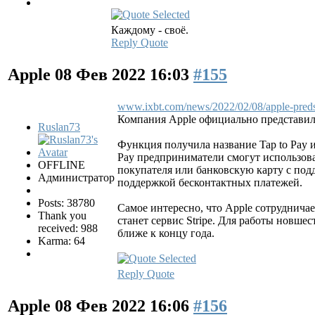
Каждому - своё.
Reply
Quote
Apple
08 Фев 2022 16:03
#155
www.ixbt.com/news/2022/02/08/apple-preds.
Компания Apple официально представил
Ruslan73
Функция получила название Tap to Pay и
Pay предприниматели смогут использова
OFFLINE
покупателя или банковскую карту с подд
Администратор
поддержкой бесконтактных платежей.
Posts: 38780
Самое интересно, что Apple сотруднича
Thank you
станет сервис Stripe. Для работы новшес
received: 988
ближе к концу года.
Karma: 64
Reply
Quote
Apple
08 Фев 2022 16:06
#156