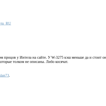
e=ru_RU
 процов у Интела на сайте. У W-3275 кэш меньше да и стоит он
оторые толком не описаны. Либо косячат.
slan73
.