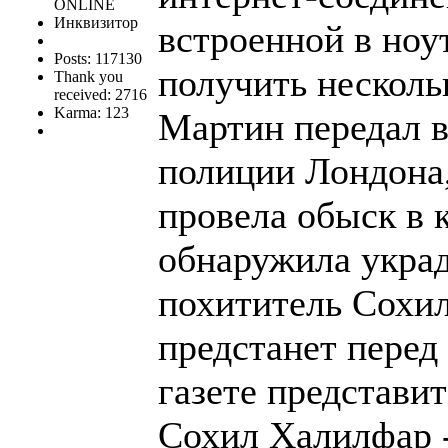
ONLINE
Инквизитор
встроенной в ноу
Posts: 117130
получить несколь
Thank you
received: 2716
Karma: 123
Мартин передал 
полиции Лондона,
провела обыск в 
обнаружила укра
похититель Сохил
предстанет перед
газете представи
Сохил Халилфар -