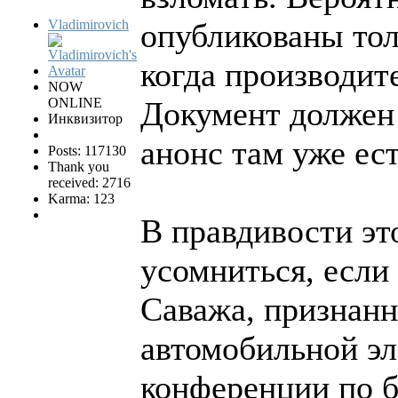
Vladimirovich
опубликованы тол
когда производит
NOW
ONLINE
Документ должен 
Инквизитор
анонс там уже ест
Posts: 117130
Thank you
received: 2716
Karma: 123
В правдивости э
усомниться, если
Саважа, признанн
автомобильной эл
конференции по б