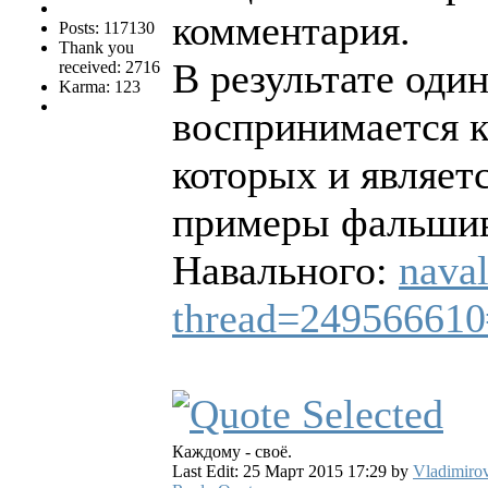
комментария.
Posts: 117130
Thank you
В результате оди
received: 2716
Karma: 123
воспринимается к
которых и являе
примеры фальшив
Навального:
nava
thread=249566610
Каждому - своё.
Last Edit: 25 Март 2015 17:29 by
Vladimiro