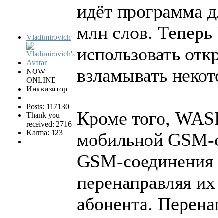
идёт программа д
млн слов. Теперь
Vladimirovich
использовать отк
взламывать некот
NOW
ONLINE
Инквизитор
Posts: 117130
Кроме того, WASP
Thank you
received: 2716
Karma: 123
мобильной GSM-с
GSM-соединения 
перенаправляя их 
абонента. Перена