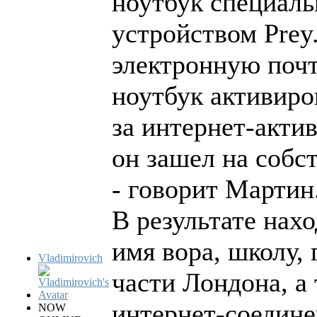
ноутбук специал
устройством Prey
электронную поч
ноутбук активиров
за интернет-акти
он зашел на собс
- говорит Мартин
В результате нах
имя вора, школу, 
Vladimirovich
части Лондона, а
интернет-соедине
NOW