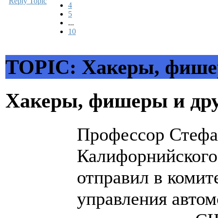
Reply Topic
4
5
...
10
TOPIC: Хакеры, фише
Хакеры, фишеры и др
Профессор Стефан
Калифорнийского
отправил в комит
управления авто