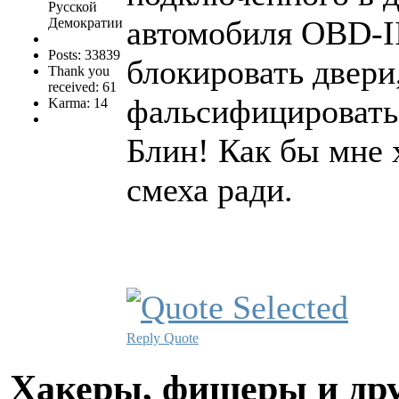
Русской
автомобиля OBD-II
Демократии
Posts: 33839
блокировать двери
Thank you
received: 61
фальсифицировать 
Karma: 14
Блин! Как бы мне 
смеха ради.
Reply
Quote
Хакеры, фишеры и др