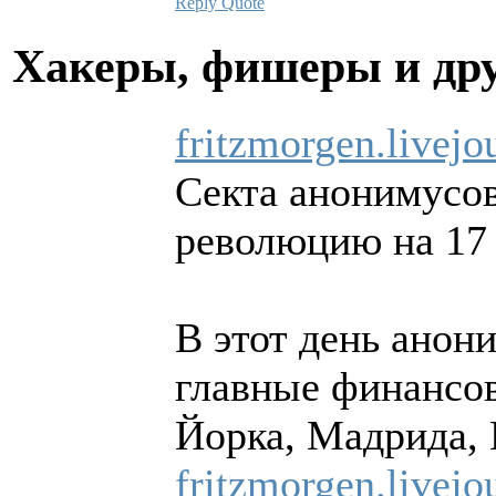
Reply
Quote
Хакеры, фишеры и др
fritzmorgen.livej
Секта анонимусо
революцию на 17 
В этот день анон
главные финансо
Йорка, Мадрида, 
fritzmorgen.livej