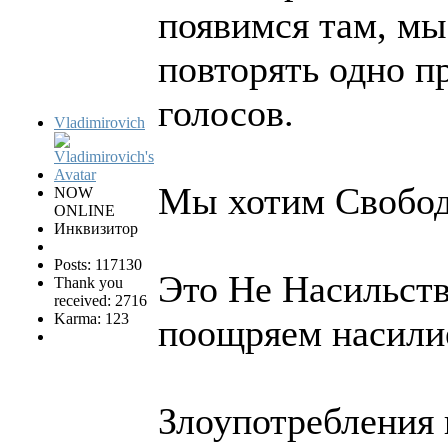
появимся там, мы
повторять одно п
голосов.
Vladimirovich
Мы хотим Свобо
NOW
ONLINE
Инквизитор
Posts: 117130
Это Не Насильств
Thank you
received: 2716
Karma: 123
поощряем насилие
Злоупотребления 