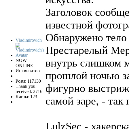
Заголовок сообще
известной фотогр
Обнаружено тело 
Vladimirovich
Престарелый Мерд
внутрь слишком м
NOW
ONLINE
Инквизитор
прошлой ночью з
Posts: 117130
фигурно выстриже
Thank you
received: 2716
Karma: 123
самой заре, - так
LulzSec - хакерс