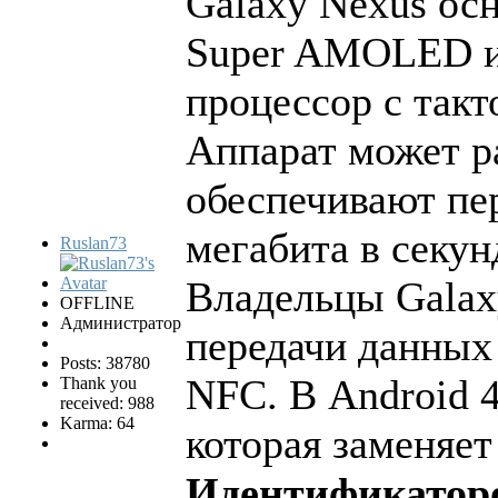
Galaxy Nexus ос
Super AMOLED и
процессор с такт
Аппарат может р
обеспечивают пе
мегабита в секун
Ruslan73
Владельцы Galax
OFFLINE
Администратор
передачи данных
Posts: 38780
NFC. В Android 4
Thank you
received: 988
Karma: 64
которая заменяе
Идентификаторо