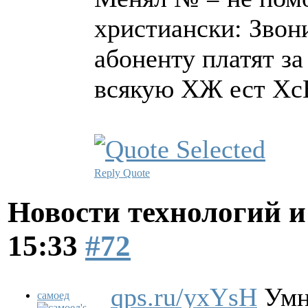
христиански: Звони
абоненту платят за
всякую ХЖ ест Хс
Reply
Quote
Новости технологий 
15:33
#72
qps.ru/yxYsH
Умны
самоед