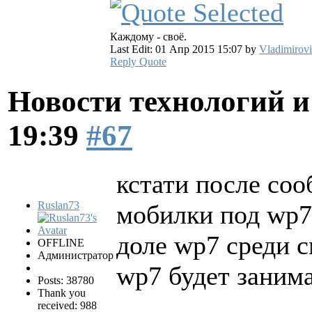
Каждому - своё.
Last Edit: 01 Апр 2015 15:07 by
Vladimirov
Reply
Quote
Новости технологий 
19:39
#67
кстати после соо
Ruslan73
мобилки под wp7,
доле wp7 среди 
OFFLINE
Администратор
wp7 будет занима
Posts: 38780
Thank you
received: 988