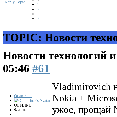
Reply Topic
4
5
...
9
TOPIC: Новости техн
Новости технологий 
05:46
#61
Vladimirovich 
Nokia + Microso
Quantrinas
OFFLINE
ужос, прощай N
Физик