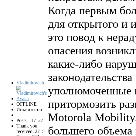
Когда первым бол
для открытого и 
это повод к нер
опасения возникл
какие-либо нару
законодательства
Vladimirovich
уполномоченные 
притормозить раз
OFFLINE
Инквизитор
Motorola Mobilit
Posts: 117127
Thank you
большего объема 
received: 2715