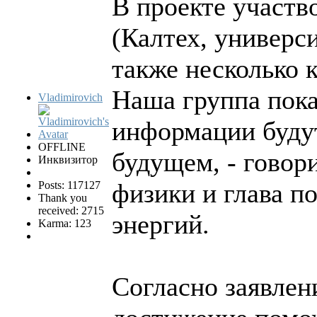
В проекте участв
(Калтех, универс
также несколько 
Наша группа пока
Vladimirovich
информации будут
OFFLINE
будущем, - говор
Инквизитор
физики и глава п
Posts: 117127
Thank you
received: 2715
энергий.
Karma: 123
Согласно заявлен