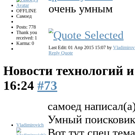
очень умным
OFFLINE
Самоед
Posts: 778
Thank you
received: 1
Karma: 0
Last Edit: 01 Апр 2015 15:07 by
Vladimirov
Reply
Quote
Новости технологий 
16:24
#73
самоед написал(а)
Умный поисковик
Vladimirovich
Вот тут спец тема