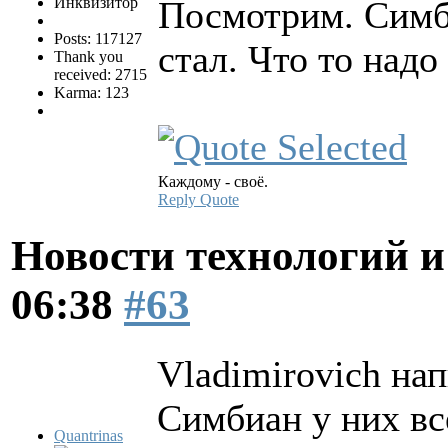
Инквизитор
Посмотрим. Симби
Posts: 117127
стал. Что то надо
Thank you
received: 2715
Karma: 123
Каждому - своё.
Reply
Quote
Новости технологий 
06:38
#63
Vladimirovich нап
Симбиан у них все
Quantrinas