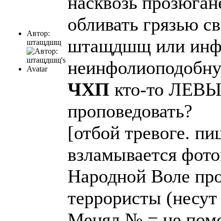
насквозь прозюган
обливать грязью с
Автор:
штащдшщ или инфо
штащдшщ
неинфолиоподобную
ЧХП
кто-то ЛЕВЫЙ
проповедовать?
[отбой тревоге. пи
взламывается фотог
Народной Воле про
террористы (несут 
Менял № = не помо