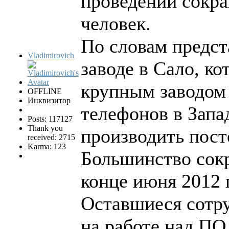
проведении сокра
человек.
По словам предст
Vladimirovich
заводе в Сало, к
крупным заводом
OFFLINE
Инквизитор
телефонов в Запа
Posts: 117127
Thank you
производить посте
received: 2715
Karma: 123
Большинство сок
конце июня 2012 г
Оставшиеся сотр
на работе над ПО