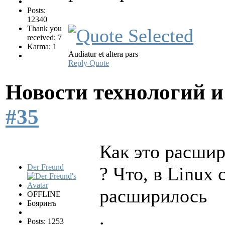
Posts:
12340
Thank you
received: 7
Karma: 1
Audiatur et altera pars
Reply
Quote
Новости технологий 
#35
Как это расши
Der Freund
? Что, в Linux
расширилось
OFFLINE
Бояринъ
.
Posts: 1253