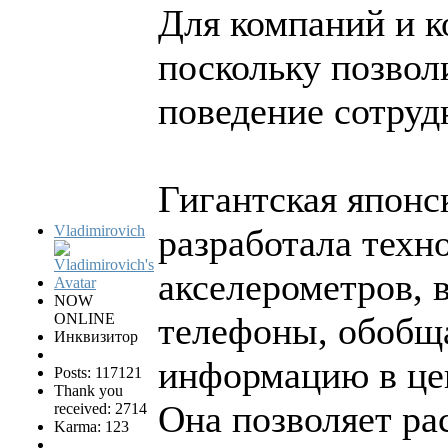
Для компаний и к
поскольку позвол
поведение сотруд
Гигантская японс
Vladimirovich
разработала техн
акселерометров,
NOW
ONLINE
телефоны, обобщ
Инквизитор
информацию в це
Posts: 117121
Thank you
Она позволяет ра
received: 2714
Karma: 123