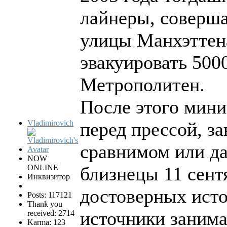
лайнеры, соверша
улицы Манхэттен
эвакуировать 500
Метрополитен.
После этого мини
Vladimirovich
перед прессой, з
сравнимом или да
NOW
ONLINE
близнецы 11 сент
Инквизитор
достоверных исто
Posts: 117121
Thank you
источники занима
received: 2714
Karma: 123