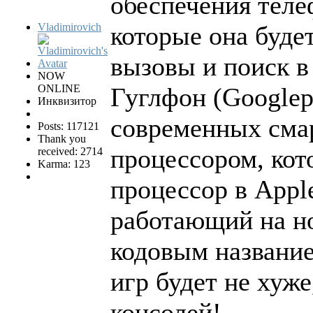
обеспечения теле
Vladimirovich
которые она буде
вызовы и поиск в
NOW
ONLINE
Гуглфон (Googlep
Инквизитор
современных сма
Posts: 117121
Thank you
процессором, кото
received: 2714
Karma: 123
процессор в Appl
работающий на но
кодовым название
игр будет не хуж
консолей!