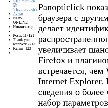
Vladimirovich
Panopticlick пока
браузера с други
NOW
ONLINE
делает идентифик
Инквизитор
Posts: 117121
распространенно
Thank you
received: 2714
увеличивает шанс
Karma: 123
Firefox и плагин
встречается, чем
Internet Explorer
сведения о более 
набор параметров