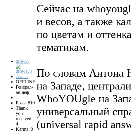
Сейчас на whoyougl
и весов, а также к
по цветам и оттенк
тематикам.
drowsy
По словам Антона Н
OFFLINE
на Западе, централ
Генерал-
аншеф
WhoYOUgle на Запа
Posts: 810
универсальный спра
Thank
you
received:
(universal rapid answ
4
Karma: 0