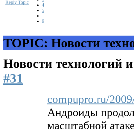
Reply Topic
4
5
...
9
TOPIC: Новости техн
Новости технологий 
#31
compupro.ru/2009
Андроиды продолж
масштабной атаке