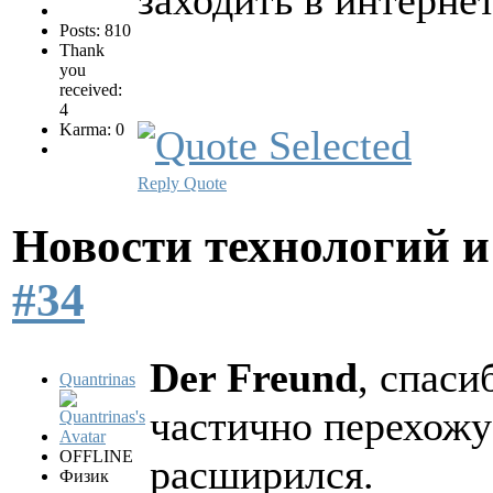
заходить в интерне
Posts: 810
Thank
you
received:
4
Karma: 0
Reply
Quote
Новости технологий 
#34
Der Freund
, спаси
Quantrinas
частично перехожу
OFFLINE
расширился.
Физик