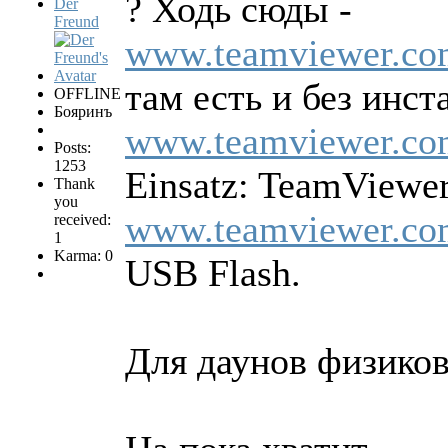
? Ходь сюды -
Der
Freund
www.teamviewer.com
там есть и без инст
OFFLINE
Бояринъ
www.teamviewer.com
Posts:
1253
Einsatz: TeamViewer
Thank
you
www.teamviewer.com
received:
1
Karma: 0
USB Flash.
Для даунов физиков