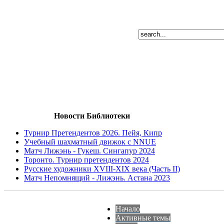
Новости Библиотеки
Турнир Претендентов 2026. Пейя, Кипр
Учебный шахматный движок с NNUE
Матч Лижэнь - Гукеш. Сингапур 2024
Торонто. Турнир претендентов 2024
Русские художники XVIII-XIX века (Часть II)
Матч Непомнящий - Лижэнь. Астана 2023
Начало
Активные темы