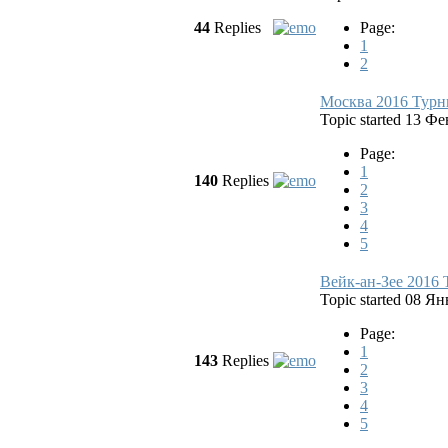
44
Replies
Page:
1
2
Москва 2016 Турн
Topic started 13 Ф
Page:
1
140
Replies
2
3
4
5
Вейк-ан-Зее 2016 T
Topic started 08 Я
Page:
1
143
Replies
2
3
4
5