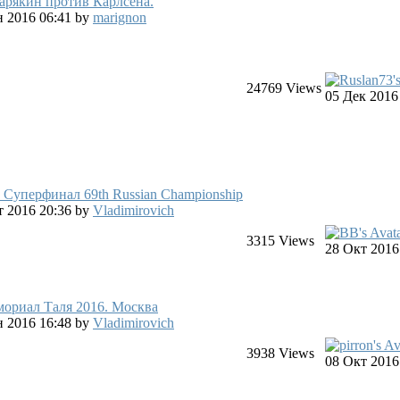
арякин против Карлсена.
ен 2016 06:41
by
marignon
24769
Views
05 Дек 2016
 Суперфинал 69th Russian Championship
кт 2016 20:36
by
Vladimirovich
3315
Views
28 Окт 2016
ориал Таля 2016. Москва
ен 2016 16:48
by
Vladimirovich
3938
Views
08 Окт 2016