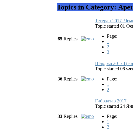
Topics in Category: Аре
Тегеран 2017. Че
Topic started 01 Ф
Page:
65
Replies
1
2
3
Шарджа 2017 Гра
Topic started 08 Ф
36
Replies
Page:
1
2
Гибралтар 2017
Topic started 24 Я
33
Replies
Page:
1
2