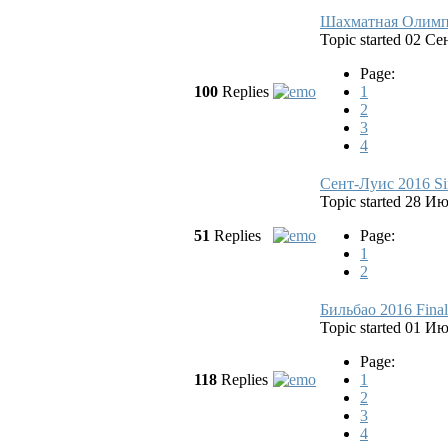
Шахматная Олимп
Topic started 02 С
Page:
100
Replies
1
2
3
4
Сент-Луис 2016 Si
Topic started 28 И
51
Replies
Page:
1
2
Бильбао 2016 Final
Topic started 01 И
Page:
118
Replies
1
2
3
4