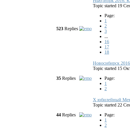
Нью-Йорк 2016. К
Topic started 19 С
Page:
1
2
523
Replies
3
...
16
17
18
Новосибирск 2016
Topic started 15 О
35
Replies
Page:
1
2
X юбилейный Мем
Topic started 22 С
44
Replies
Page:
1
2