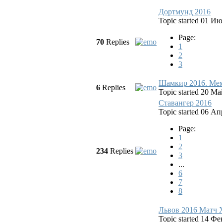
Дортмунд 2016
Topic started 01 И
Page:
70
Replies
1
2
3
Шамкир 2016. Ме
6
Replies
Topic started 20 М
Ставангер 2016
Topic started 06 А
Page:
1
2
234
Replies
3
...
6
7
8
Львов 2016 Матч 
Topic started 14 Ф