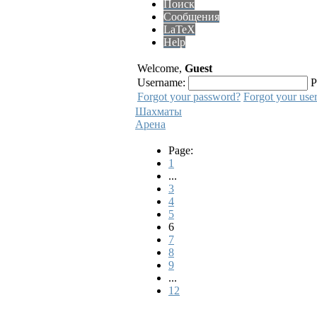
Поиск
Сообщения
LaTeX
Help
Welcome,
Guest
Username:
P
Forgot your password?
Forgot your us
Шахматы
Арена
Page:
1
...
3
4
5
6
7
8
9
...
12