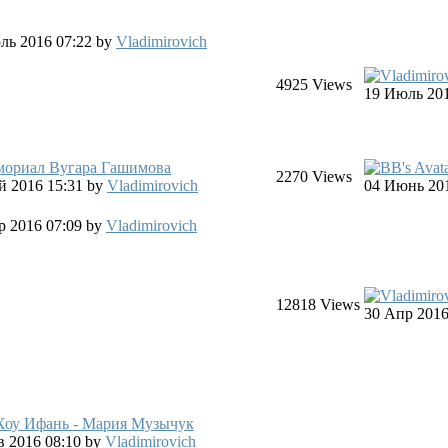
юль 2016 07:22
by
Vladimirovich
4925
Views
19 Июль 201
мориал Вугара Гашимова
2270
Views
ай 2016 15:31
by
Vladimirovich
04 Июнь 201
пр 2016 07:09
by
Vladimirovich
12818
Views
30 Апр 2016
Хоу Ифань - Мария Музычук
ев 2016 08:10
by
Vladimirovich