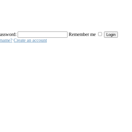
assword:
Remember me
ername?
Create an account