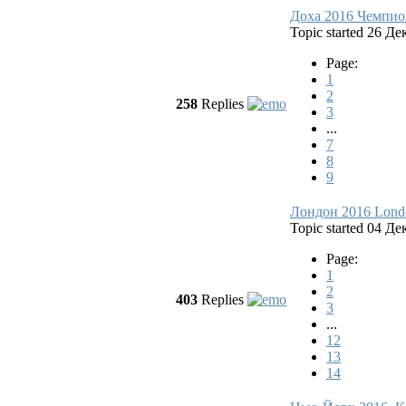
Доха 2016 Чемпио
Topic started 26 Д
Page:
1
2
258
Replies
3
...
7
8
9
Лондон 2016 Londo
Topic started 04 Д
Page:
1
2
403
Replies
3
...
12
13
14