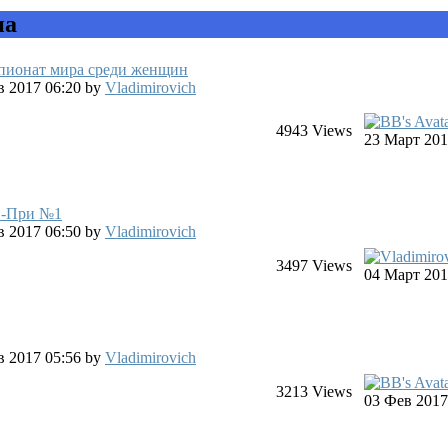
на
мпионат мира среди женщин
ев 2017 06:20
by
Vladimirovich
4943
Views
23 Март 201
н-При №1
ев 2017 06:50
by
Vladimirovich
3497
Views
04 Март 201
нв 2017 05:56
by
Vladimirovich
3213
Views
03 Фев 2017