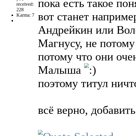
пока есть такое по
received:
228
вот станет наприм
Karma: 7
Андрейкин или Воло
Магнусу, не потому 
потому что они оче
Малыша
поэтому титул ничт
всё верно, добавить 