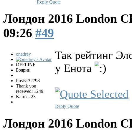
Reply
Quote
Лондон 2016 London Ch
09:26
#49
Так рейтинг Эло
onedrey
у Енота
OFFLINE
Боярин
Posts: 32798
Thank you
received: 1249
Karma: 23
Reply
Quote
Лондон 2016 London Ch