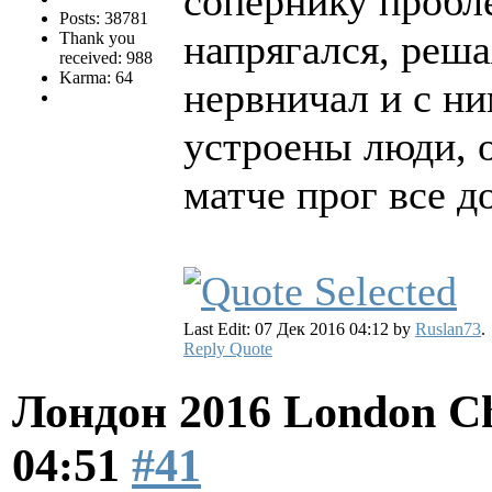
сопернику пробле
Posts: 38781
напрягался, реша
Thank you
received: 988
Karma: 64
нервничал и с ни
устроены люди, о
матче прог все д
Last Edit: 07 Дек 2016 04:12 by
Ruslan73
.
Reply
Quote
Лондон 2016 London Ch
04:51
#41