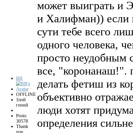
может выиграть и Э
и Халифман)) если 
сути тебе всего лиш
одного человека, ч
просто неудобным с
все, "коронанаш!".
BB
делать фетиш из ко
объективно отражае
OFFLINE
Злой
гений
люди хотят придум
Posts:
определения сильне
30578
Thank
you