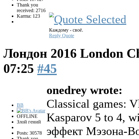
Thank you
received: 2716
Karma: 123
Каждому - своё.
Reply
Quote
Лондон 2016 London Ch
07:25
#45
onedrey wrote:
Classical games: V
BB
Kasparov 5 to 4, w
OFFLINE
Злой гений
эффект Мэзона-Вол
Posts: 30578
Thank you