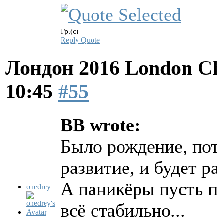
Гр.(с)
Reply
Quote
Лондон 2016 London Ch
10:45
#55
BB wrote:
Было рождение, пот
развитие, и будет р
А паникёры пусть п
onedrey
всё стабильно...