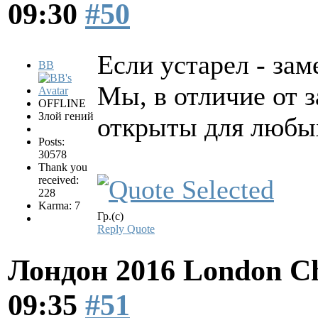
09:30
#50
Если устарел - за
BB
Мы, в отличие от 
OFFLINE
Злой гений
открыты для любы
Posts:
30578
Thank you
received:
228
Karma: 7
Гр.(с)
Reply
Quote
Лондон 2016 London Ch
09:35
#51