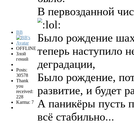
В первозданной чи
BB
Было рождение шахм
теперь наступило н
OFFLINE
Злой
гений
деградации,
Posts:
Было рождение, пот
30578
Thank
you
развитие, и будет р
received:
228
А паникёры пусть п
Karma: 7
всё стабильно...