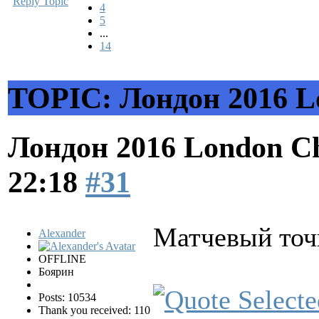
Reply Topic
4
5
...
14
TOPIC: Лондон 2016 Lo
Лондон 2016 London Ch
22:18
#31
Матчевый точ
Alexander
OFFLINE
Боярин
Posts: 10534
Thank you received: 110