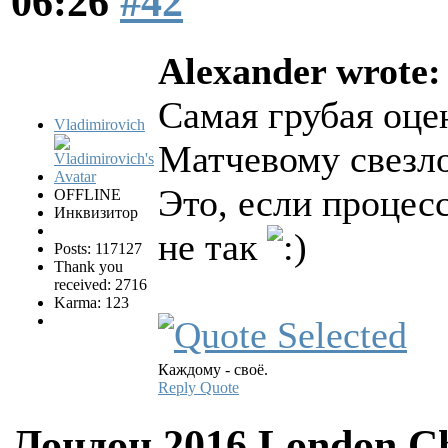
06:26
#42
Alexander wrote:
Самая грубая оцен
Vladimirovich
Матчевому свезло
Это, если процес
OFFLINE
Инквизитор
не так
Posts: 117127
Thank you
received: 2716
Karma: 123
Каждому - своё.
Reply
Quote
Лондон 2016 London Ch