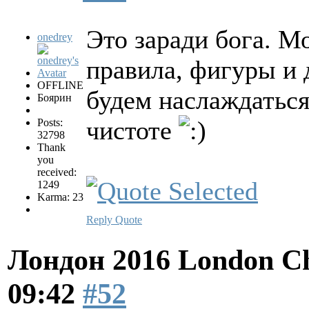
Это заради бога. М
onedrey
правила, фигуры и 
OFFLINE
будем наслаждатьс
Боярин
чистоте
Posts:
32798
Thank
you
received:
1249
Karma: 23
Reply
Quote
Лондон 2016 London Ch
09:42
#52