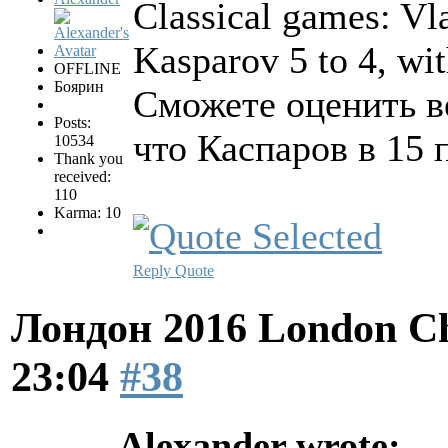
Classical games: Vl
Kasparov 5 to 4, wi
OFFLINE
Боярин
Сможете оценить в
Posts:
что Каспаров в 15 
10534
Thank you
received:
110
Karma: 10
Reply
Quote
Лондон 2016 London Ch
23:04
#38
Alexander wrote: