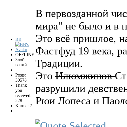
В первозданной чис
мира" не было и в 
Это всё пришлое, на
BB
Фастфуд 19 века, 
OFFLINE
Злой
Традиции.
гений
Это
Илюмжинов
Ст
Posts:
30578
разрушили девстве
Thank
you
received:
Рюи Лопеса и Паол
228
Karma: 7