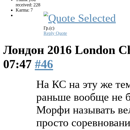
received: 228
Karma: 7
Гр.(с)
Reply
Quote
Лондон 2016 London Ch
07:47
#46
На КС на эту же те
раньше вообще не б
Морфи называть ве
просто соревновани