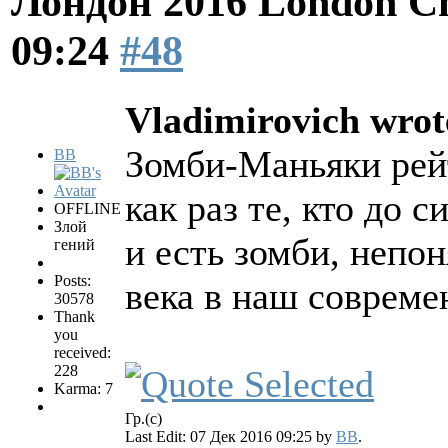
Лондон 2016 London Ch
09:24
#48
Vladimirovich wrot
Зомби-Маньяки рей
BB
как раз те, кто до 
OFFLINE
Злой
и есть зомби, непо
гений
Posts:
века в наш соврем
30578
Thank
you
received:
228
Karma: 7
Гр.(с)
Last Edit: 07 Дек 2016 09:25 by
BB
.