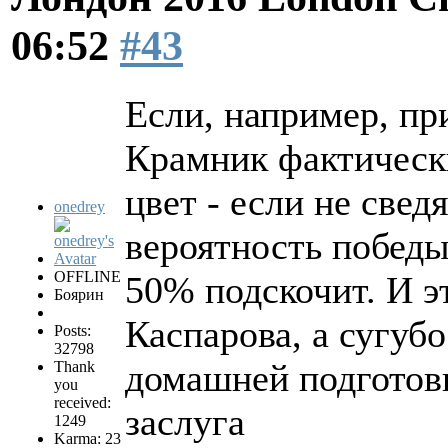
06:52
#43
Если, например, пр
Крамник фактическ
цвет - если не свед
onedrey
вероятность победы
OFFLINE
50% подскочит. И э
Боярин
Каспарова, а сугуб
Posts:
32798
домашней подготов
Thank
you
received:
заслуга
1249
Karma: 23