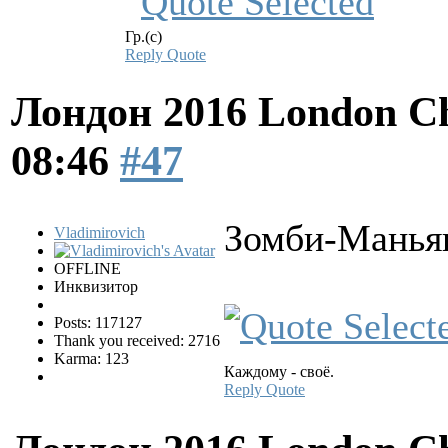
Гр.(с)
Reply
Quote
Лондон 2016 London Ch
08:46
#47
Зомби-Маньяк
Vladimirovich
OFFLINE
Инквизитор
Posts: 117127
Thank you received: 2716
Karma: 123
Каждому - своё.
Reply
Quote