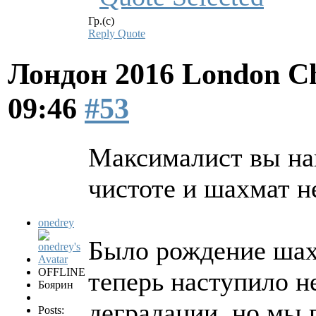
Гр.(с)
Reply
Quote
Лондон 2016 London Ch
09:46
#53
Максималист вы на
чистоте и шахмат н
onedrey
Было рождение шахм
OFFLINE
теперь наступило н
Боярин
деградации, но мы 
Posts: