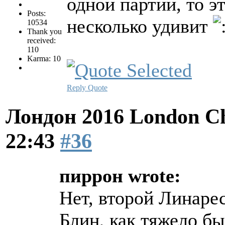
одной партии, то э
Posts:
несколько удивит
10534
Thank you
received:
110
Karma: 10
Reply
Quote
Лондон 2016 London Ch
22:43
#36
пиррон wrote:
Нет, второй Линарес
Блин, как тяжело бы