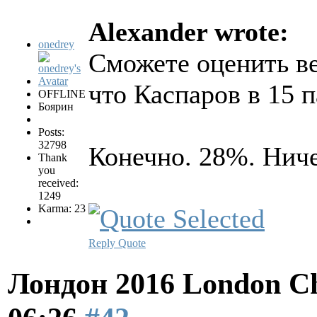
Alexander wrote:
onedrey
Сможете оценить ве
что Каспаров в 15 п
OFFLINE
Боярин
Posts:
32798
Конечно. 28%. Ниче
Thank
you
received:
1249
Karma: 23
Reply
Quote
Лондон 2016 London Ch