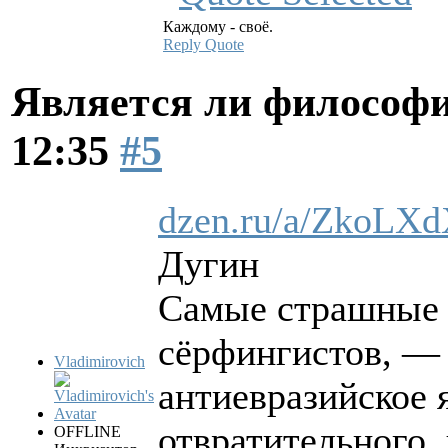
Каждому - своё.
Reply
Quote
Является ли философи
12:35
#5
dzen.ru/a/ZkoL
Дугин
Самые страшные г
сёрфингистов, — 
Vladimirovich
антиевразийское 
отвратительного, 
OFFLINE