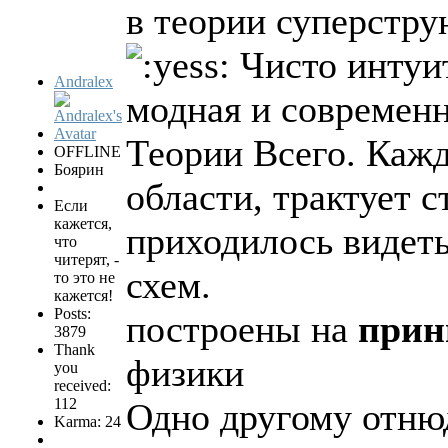
в теории суперстру
Чисто интуит
Andralex
модная и современн
Теории Всего. Кажд
OFFLINE
Боярин
области, трактует с
Если
кажется,
приходилось видет
что
читерят, -
схем.
то это не
кажется!
Posts:
построены на
прин
3879
Thank
физики
you
received:
112
Одно другому отню
Karma: 24