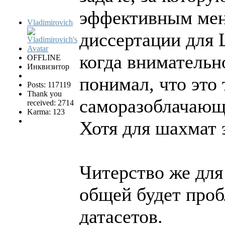
эффективным ме
Vladimirovich
диссертации для 
когда внимательн
OFFLINE
Инквизитор
понимал, что это
Posts: 117119
Thank you
саморазоблачающ
received: 2714
Karma: 123
Хотя для шахмат 
Читерство же для
общей будет про
датасетов.