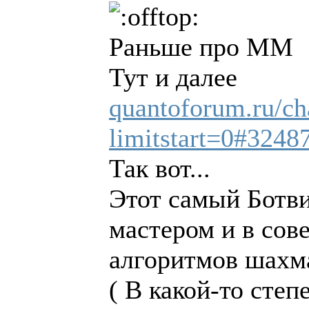
Раньше про ММ
Тут и далее
quantoforum.ru/ch
limitstart=0#3248
Так вот...
Этот самый Ботви
мастером и в сов
алгоритмов шахм
( В какой-то степ