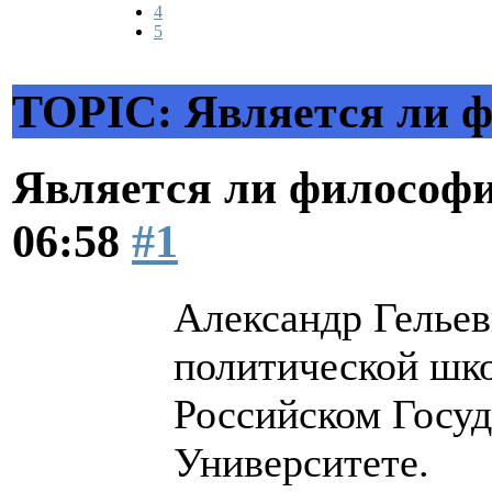
4
5
TOPIC: Является ли ф
Является ли философи
06:58
#1
Александр Гелье
политической шк
Российском Госу
Университете.