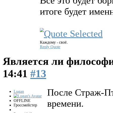
Все это будет бор
итоге будет имен
Каждому - своё.
Reply
Quote
Является ли философи
14:41
#13
После Страж-Пт
Lugan
времени.
OFFLINE
Гроссмейстер