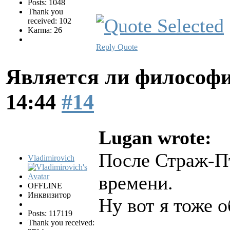
Posts: 1048
Thank you
received: 102
Karma: 26
Reply
Quote
Является ли философи
14:44
#14
Lugan wrote:
После Страж-П
Vladimirovich
времени.
OFFLINE
Инквизитор
Ну вот я тоже 
Posts: 117119
Thank you received: