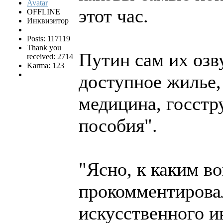
этот час.
OFFLINE
Инквизитор
Posts: 117119
Thank you
Путин сам их озв
received: 2714
Karma: 123
доступное жилье,
медицина, госстр
пособия".
"Ясно, к каким в
прокомментировал
искусственного и