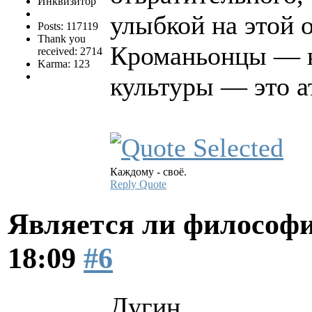
Инквизитор
улыбкой на этой 
Posts: 117119
Thank you
Кроманьонцы — н
received: 2714
Karma: 123
культуры — это а
Каждому - своё.
Reply
Quote
Является ли философи
18:09
#6
Дугин