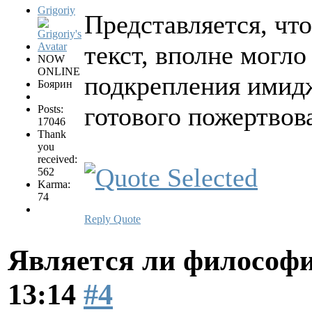
Grigoriy
Представляется, чт
текст, вполне могло
NOW
ONLINE
подкрепления имидж
Боярин
готового пожертвов
Posts:
17046
Thank
you
received:
562
Karma:
74
Reply
Quote
Является ли философи
13:14
#4