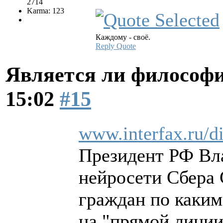
2714
Karma: 123
Каждому - своё.
Reply
Quote
Является ли философи
15:02
#15
www.interfax.ru/d
Президент РФ Вл
нейросети Сбера 
граждан по каки
на "прямой линии