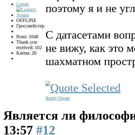
Lugan
поэтому я и не угл
OFFLINE
Гроссмейстер
С датасетами воп
Posts: 1048
Thank you
не вижу, как это 
received: 102
Karma: 26
шахматном простр
Reply
Quote
Является ли философи
13:57
#12