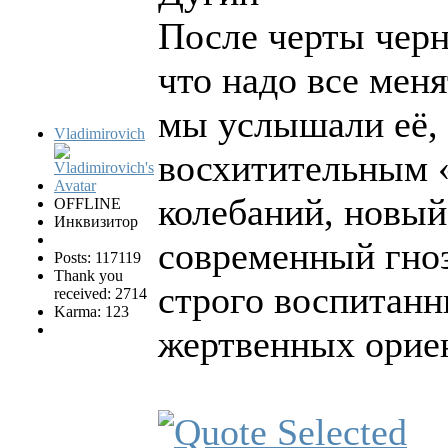
После черты черн
что надо все мен
мы услышали её, 
Vladimirovich
восхитительным 
колебаний, новый
OFFLINE
Инквизитор
современный гно
Posts: 117119
Thank you
строго воспитанн
received: 2714
Karma: 123
жертвенных орие