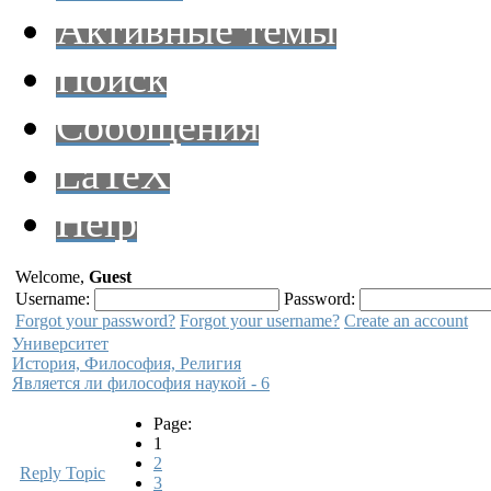
Активные темы
Поиск
Сообщения
LaTeX
Help
Welcome,
Guest
Username:
Password:
Forgot your password?
Forgot your username?
Create an account
Университет
История, Философия, Религия
Является ли философия наукой - 6
Page:
1
2
Reply Topic
3