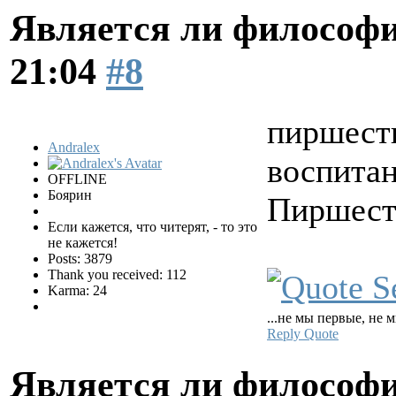
Является ли философи
21:04
#8
пиршест
Andralex
воспита
OFFLINE
Боярин
Пиршест
Если кажется, что читерят, - то это
не кажется!
Posts: 3879
Thank you received: 112
Karma: 24
...не мы первые, не 
Reply
Quote
Является ли философи