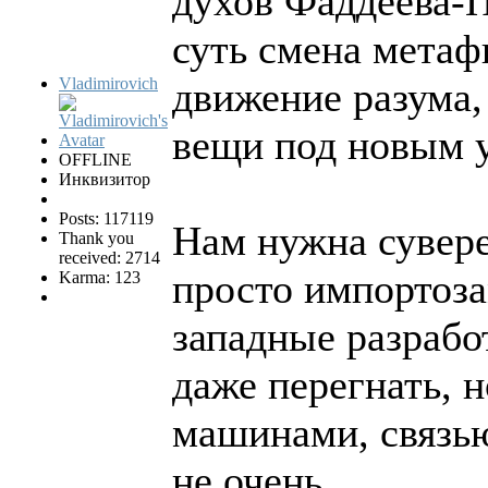
духов Фаддеева-П
суть смена метаф
Vladimirovich
движение разума,
вещи под новым у
OFFLINE
Инквизитор
Posts: 117119
Нам нужна сувере
Thank you
received: 2714
просто импортоз
Karma: 123
западные разрабо
даже перегнать, 
машинами, связью
не очень.