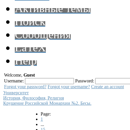
Активные темы
Поиск
Сообщения
LaTeX
Help
Welcome,
Guest
Username:
Password:
Forgot your password?
Forgot your username?
Create an account
Университет
История, Философия, Религия
Крушение Российской Монархии №2. Бесы.
Page:
1
...
15