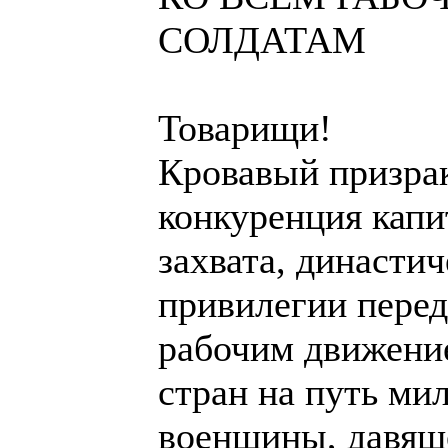
СОЛДАТАМ
Товарищи!
Кровавый призрак
конкуренция капи
захвата, династич
привилегии пере
рабочим движение
стран на путь ми
военщины, давящ