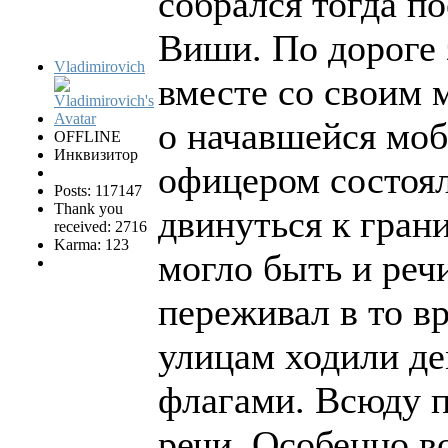
собрался тогда по
Виши. По дороге 
Vladimirovich
вместе со своим 
о начавшейся моб
OFFLINE
Инквизитор
офицером состоял
Posts: 117147
Thank you
двинуться к грани
received: 2716
Karma: 123
могло быть и речи
переживал в то в
улицам ходили д
флагами. Всюду 
речи. Особенно 