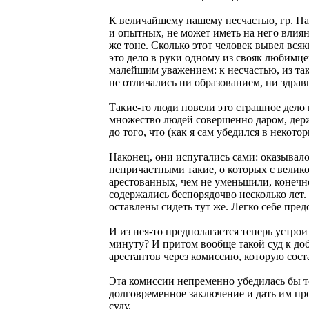
К величайшему нашему несчастью, гр. Па
и опытных, не может иметь на него влиян
же тоне. Сколько этот человек вывел всяк
это дело в руки одному из свояк любимце
малейшим уважением: к несчастью, из так
не отличались ни образованием, ни здра
Такие-то люди повели это страшное дело 
множество людей совершенно даром, держ
до того, что (как я сам убедился в некото
Наконец, они испугались сами: оказывало
непричастными такие, о которых с вели
арестованных, чем не уменьшили, конечно
содержались беспорядочво несколько лет.
оставлены сидеть тут же. Легко себе пред
И из нея-то предполагается теперь устро
минуту? И притом вообще такой суд к доб
арестантов через комиссию, которую сост
Эта комиссии непременно убедилась бы то
долговременное заключение и дать им пр
суду.