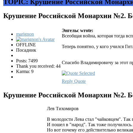
TOPIC: Крушение Российской Монархи
Крушение Российской Монархии №2. Б
Энгельс wrote:
marignon
Всеобщая война, которая тогда вс
OFFLINE
Теперь понятно, у кого учился Гит
Посадник
Posts: 7499
Спасибо Владимировичу за этот п
Thank you received: 44
Karma: 9
Reply
Quote
Крушение Российской Монархии №2. Б
Лев Тихомиров
В молодости Лева стал "чайковцем". Так 
И пошел в "народ". Так тоже получилось.
Но вот почему его действительно велика