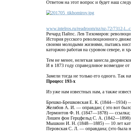
Ответом на этот вопрос и будет наш сле
www.intelros.ru/readroom/nz/nz-72/7312-l...
Ричард Пайпс. Лев Тихомиров: революци
История русского революционного движен
своими молодыми жизнями, пытаясь ниспр
каторжно работая на суровом севере, и х
Тем не менее, нелегкая занесла дворянск
И в 1873 году справедливое возмездие от
Замели тогда не только его одного. Так н
Процесс 193-х
Из уже нам известных нам, а также извес
Брешко-Брешковская Е. К. (1844—1934) —
Желябов А. И. — оправдан; ( это вот было
Лермонтов Ф. Н. (1847—1878) — ссылка;
Лишен фон Герцфельд С. А. (1842—1898)
Мышкин И. Н. (1848—1885) — 10 лет кат
Перовская С. Л. — оправдана; (это была 