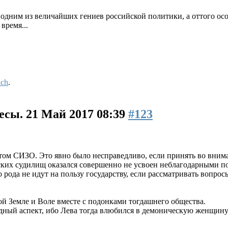
дним из величайших гениев российской политики, а оттого оc
время...
ich
.
есы.
21 Май 2017 08:39
#123
том СИЗО. Это явно было несправедливо, если принять во внима
ких судилищ оказался совершенно не усвоен неблагодарными п
рода не идут на пользу государству, если рассматривать вопросы
ой Земле и Воле вместе с подонками тогдашнего общества.
дный аспект, ибо Лева тогда влюбился в демоническую женщин