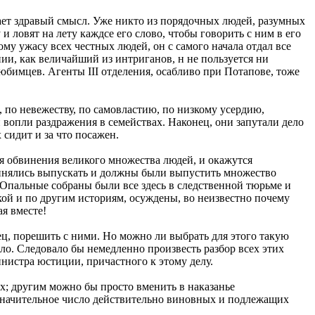
ает здравый смысл. Уже никто из порядочных людей, разумных
 ловят на лету каждсе его слово, чтобы говорить с ним в его
ому ужасу всех честных людей, он с самого начала отдал все
ии, как величайший из интриганов, н не пользуется ни
юбимцев. Агенты III отделения, осабливо при Потапове, тоже
, по невежеству, по самовластию, по низкому усердию,
вопли раздражения в семействах. Наконец, они запутали дело
х сидит и за что посажен.
для обвинения великого множества людей, и окажутся
ринялись выпускать и должны были выпустить множество
 Опальные собраны были все здесь в следственной тюрьме и
ской и по другим историям, осуждены, во неизвестно почему
ая вместе!
нец, порешить с ними. Но можно ли выбрать для этого такую
ело. Следовало бы немедленно произвесть разбор всех этих
инистра юстиции, причастного к этому делу.
их; другим можно бы просто вменить в наказанье
езначительное число действительно виновных и подлежащих