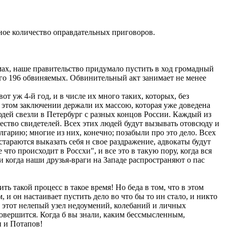
ное количество оправдательных приговоров.
умах, наше правительство придумало пустить в ход громадный
его 196 обвиняемых. Обвинительный акт занимает не менее
 уж 4-й год, и в числе их много таких, которых, без
В этом заключении держали их массою, которая уже доведена
людей свезли в Петербург с разных концов России. Каждый из
ество свидетелей. Всех этих людей будут вызывать отовсюду и
гарию; многие из них, конечно; позабыли про это дело. Всех
остараются выказать себя н свое раздражение, адвокаты будут
что происходит в Россхи", и все это в такую пору, когда вся
 и когда наши друзья-враги на Западе распространяют о пас
ь такой процесс в такое время! Но беда в том, что в этом
и он настаивает пустить дело во что бы то ин стало, и никто
бы этот нелепый узел недоумений, колебаний и личных
совершится. Когда б вы знали, каким бессмысленным,
н и Потапов!