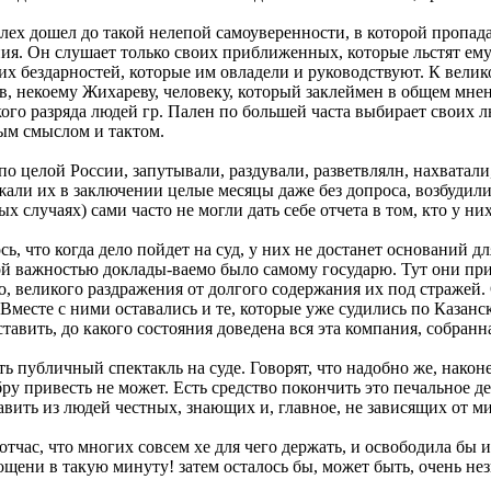
лех дошел до такой нелепой самоуверенности, в которой пропад
ия. Он слушает только своих приближенных, которые льстят ему и
их бездарностей, которые им овладели и руководствуют. К велик
в, некоему Жихареву, человеку, который заклеймен в общем мнен
ого разряда людей гр. Пален по большей часта выбирает своих л
вым смыслом и тактом.
по целой России, запутывали, раздували, разветвлялн, нахватали
али их в заключении целые месяцы даже без допроса, возбудили 
рых случаях) сами часто не могли дать себе отчета в том, кто у ни
сь, что когда дело пойдет на суд, у них не достанет оснований 
кой важностью доклады-ваемо было самому государю. Тут они п
, великого раздражения от долгого содержания их под стражей.
 Вместе с ними оставались и те, которые уже судились по Казан
ставить, до какого состояния доведена вся эта компания, собранн
ить публичный спектакль на суде. Говорят, что надобно же, нако
ру привесть не может. Есть средство покончить это печальное д
авить из людей честных, знающих и, главное, не зависящих от м
тчас, что многих совсем хе для чего держать, и освободила бы 
ощени в такую минуту! затем осталось бы, может быть, очень н