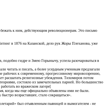
ла бежать к ним, действующим революционерам. Это письмо
итинг в 1876 на Казанской, дело рук Жоры Плеханова, уже
в, подобно гидре и Змею Горынычу, успела разочароваться в
али читать и писать, а более усердным ученикам предлагали
е рабочих к современному, прогрессивному мировоззрению,
ожет расшатать религиозные убеждения. Тихомиров потом
теориями, состояло из замечательных парней. Но большинство
работать во вражеском лагере[
ремя, когда мы еще официально объявлены ими не были.
 быстро возраставшее, стало сокращаться».
олетарий» был отъявленным пьяницей и вымогателем - не