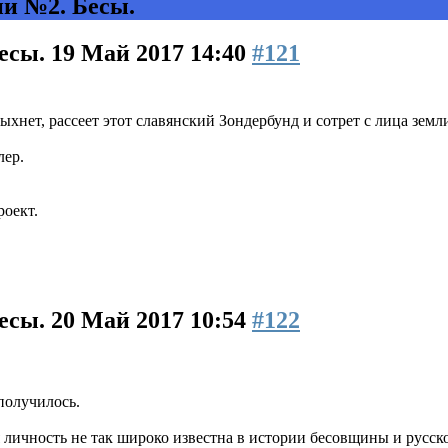
и №2. Бесы.
есы.
19 Май 2017 14:40
#121
пыхнет, рассеет этот славянский Зондербунд и сотрет с лица зем
лер.
роект.
есы.
20 Май 2017 10:54
#122
получилось.
я личность не так широко известна в истории бесовщины и русс