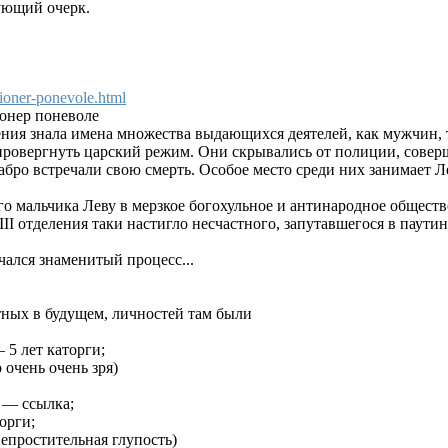
дующий очерк.
cioner-ponevole.html
онер поневоле
ия знала имена множества выдающихся деятелей, как мужчин, т
овергнуть царский режим. Они скрывались от полиции, соверша
рабро встречали свою смерть. Особое место среди них занимает
ого мальчика Леву в мерзкое богохульное и антинародное общест
 III отделения таки настигло несчастного, запутавшегося в паут
ачался знаменитый процесс...
тных в будущем, личностей там были
 5 лет каторги;
 очень очень зря)
 — ссылка;
орги;
непростительная глупость)