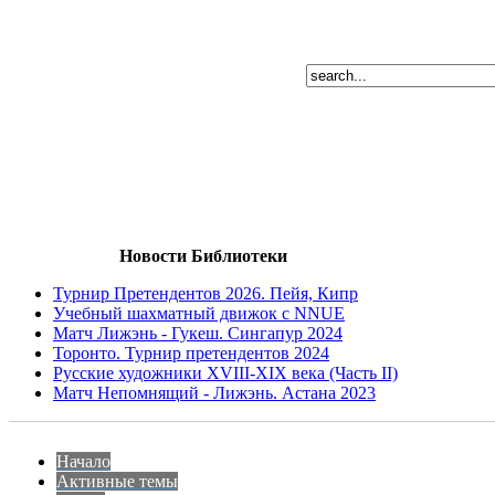
Новости Библиотеки
Турнир Претендентов 2026. Пейя, Кипр
Учебный шахматный движок с NNUE
Матч Лижэнь - Гукеш. Сингапур 2024
Торонто. Турнир претендентов 2024
Русские художники XVIII-XIX века (Часть II)
Матч Непомнящий - Лижэнь. Астана 2023
Начало
Активные темы