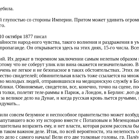
ебила.
ой глупостью со стороны Империи. Притом может удивить огром
го.
10 октября 1877 писал
айности народ-ного чувства, такого волнения и раздражения в 
опаганде. Он открывается здесь на этих днях, 15-го числа. Вс
й. Их держат в тюремном заключении самым нелепым образом вот
потому что не соберут улик или вина окажется незначительною. 
очень не легкое и не безопасное в таких обстоятельствах. Этих 
ество свидетелей; обвинительная власть тоже ссылается на множ
тво молодых людей, отправившихся на медицинскую службу в Бол
ублики. Обвиняемые, свидетели, все, конечно, точно на сцене, п
толки, полетят теле-раммы в Париж, а Лондон, в Берлин: ,вот-де 
за великое дело на Дунае, н когда русская кровь льется ручьями,
думать...
или совсем безумное и неспособное правительство может возбудит
апутавшего всю эту историю вместе с Потаповым и Мезенцовым, 
ешительна возразить ему, и нет власти, которая разом рассекла 
 таком важном деле. Итак, по всей вероятности, эта нелепость 
 дело с самого начала! Вели его две толковые головы, гр. Палё