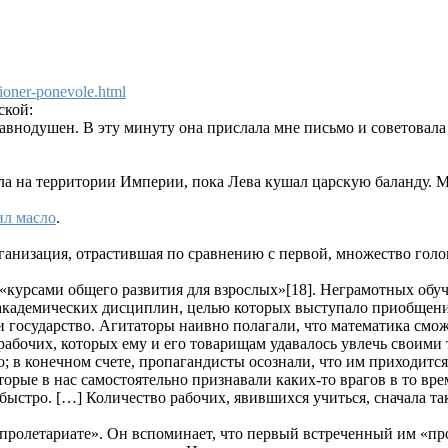
cioner-ponevole.html
ской:
 равнодушен. В эту минуту она прислала мне письмо и советова
ала на территории Империи, пока Лева кушал царскую баланду. М
ил масло
.
рганизация, отрастившая по сравнению с первой, множество голо
«курсами общего развития для взрослых»[18]. Неграмотных обуч
 академических дисциплин, целью которых выступало приобщени
 и государство. Агитаторы наивно полагали, что математика см
абочих, которых ему и его товарищам удавалось увлечь своими 
 в конечном счете, пропагандисты осознали, что им приходится 
которые в нас самостоятельно признавали каких-то врагов в то в
ыстро. […] Количество рабочих, явившихся учиться, сначала так
пролетариате». Он вспоминает, что первый встреченный им «пр