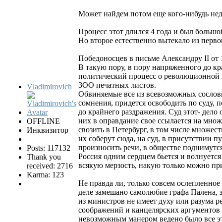
Может найдем потом еще кого-нибудь нед
Процесс этот длился 4 года и был больш
Но второе естественно вытекало из перво
Победоносцев в письме Александру II от 
В такую пору, в пору напряженного до кр
политический процесс о революционной пр
ЗОО печатных листов.
Vladimirovich
Обвиняемые все из всевозможных сослови
сомнения, придется освободить по суду, 
до крайнего раздражения. Суд этот- дело 
них в оправдание свое ссылается на множ
OFFLINE
свозить в Петербург, в том числе множес
Инквизитор
их соберут сюда, на суд, в присутствии п
произносить речи, в обществе поднимутся 
Posts: 117132
Россия одним сердцем бьется и волнуется 
Thank you
всякую мерзость, накую только можно при
received: 2716
Karma: 123
Не правда ли, только совсем ослепленное 
деле замешано самолюбие графа Палена, з
из министров не имеет духу или разума р
соображений и канцелярских аргументов в
невозможным манером ведено было все это