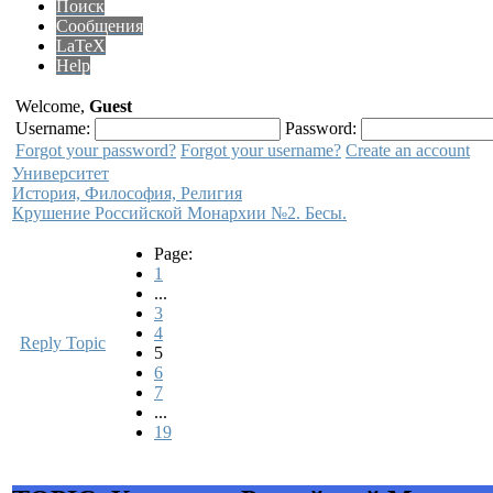
Поиск
Сообщения
LaTeX
Help
Welcome,
Guest
Username:
Password:
Forgot your password?
Forgot your username?
Create an account
Университет
История, Философия, Религия
Крушение Российской Монархии №2. Бесы.
Page:
1
...
3
4
Reply Topic
5
6
7
...
19