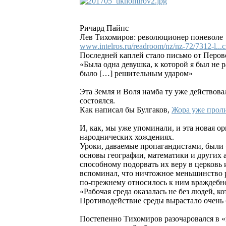
Ричард Пайпс
Лев Тихомиров: революционер поневоле
www.intelros.ru/readroom/nz/nz-72/7312-l...
Последней каплей стало письмо от Перов
«Была одна девушка, к которой я был не
было […] решительным ударом»
Эта Земля и Воля намба ту уже действов
состоялся.
Как написал бы Булгаков,
Жора уже прол
И, как, мы уже упоминали, и эта новая о
народнических хождениях.
Уроки, даваемые пропагандистами, были 
основы географии, математики и других
способному подорвать их веру в церковь
вспоминал, что ничтожное меньшинство р
по-прежнему относилось к ним враждебно;
«Рабочая среда оказалась не без людей, 
Противодействие среды вырастало очень б
Постепенно Тихомиров разочаровался в «