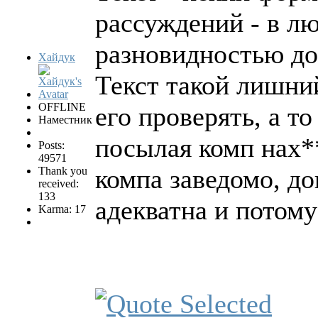
рассуждений - в л
разновидностью до
Хайдук
Текст такой лишний
OFFLINE
его проверять, а т
Наместник
посылая комп нах**
Posts:
49571
компа заведомо, д
Thank you
received:
133
адекватна и потому
Karma: 17