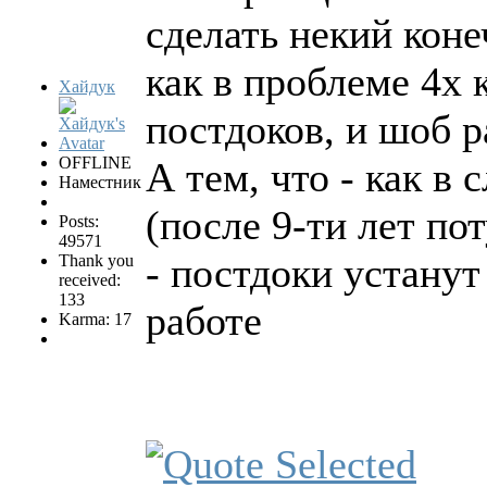
сделать некий коне
как в проблеме 4х 
Хайдук
постдоков, и шоб р
OFFLINE
А тем, что - как в
Наместник
(после 9-ти лет по
Posts:
49571
- постдоки устанут
Thank you
received:
133
работе
Karma: 17