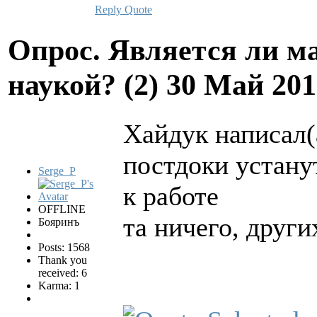
Reply
Quote
Опрос. Является ли м
наукой? (2)
30 Май 201
Хайдук написал(
постдоки устану
Serge_P
к работе
OFFLINE
та ничего, други
Бояринъ
Posts: 1568
Thank you
received: 6
Karma: 1