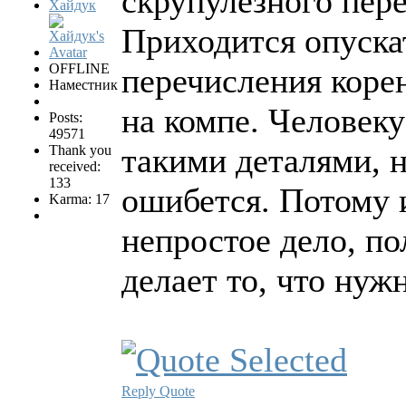
скрупулёзного пер
Хайдук
Приходится опуска
OFFLINE
перечисления коре
Наместник
на компе. Человеку
Posts:
49571
такими деталями, н
Thank you
received:
133
ошибется. Потому 
Karma: 17
непростое дело, по
делает то, что нужн
Reply
Quote