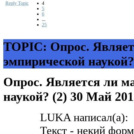
Reply Topic
4
5
6
...
25
TOPIC: Опрос. Являет
эмпирической наукой? 
Опрос. Является ли м
наукой? (2)
30 Май 201
LUKA написал(а):
Текст - некий фор