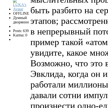
быть разбито на се
OFFLINE
Думный
этапов; рассмотрен
дворянин
в непрерывный пото
Posts: 639
Karma: 0
пример такой «атом
увидите, какое мно
Возможно, что это в
Эвклида, когда он и
работали миллионы
давали сотни импул
произнести одно-ед