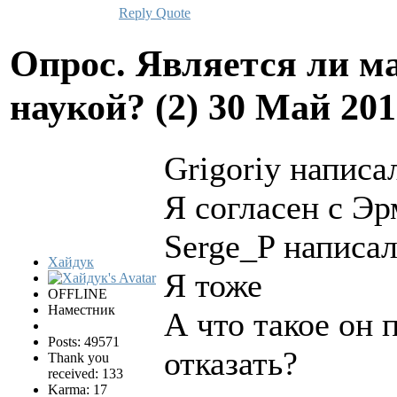
Reply
Quote
Опрос. Является ли м
наукой? (2)
30 Май 201
Grigoriy написал
Я согласен с Э
Serge_P написал
Хайдук
Я тоже
OFFLINE
Наместник
А что такое он 
Posts: 49571
отказать?
Thank you
received: 133
Karma: 17