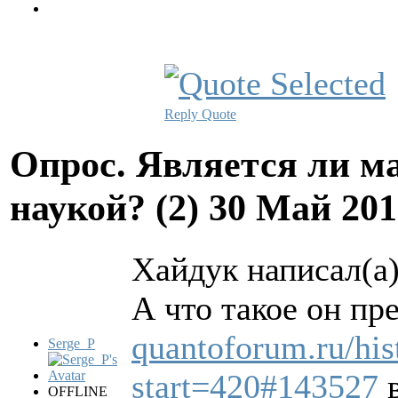
Reply
Quote
Опрос. Является ли м
наукой? (2)
30 Май 201
Хайдук написал(а)
А что такое он пр
quantoforum.ru/hi
Serge_P
start=420#143527
в
OFFLINE