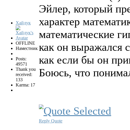
Эйлер, который пр
характер математи
Хайдук
математические гип
OFFLINE
как он выражался с
Наместник
как если бы он при
Posts:
49571
Боюсь, что понимал
Thank you
received:
133
Karma: 17
Reply
Quote