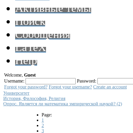
Активные темы
Поиск
Сообщения
LaTeX
Help
Welcome,
Guest
Username:
Password:
Forgot your password?
Forgot your username?
Create an account
Университет
История, Философия, Религия
Опрос. Является ли математика эмпирической наукой? (2)
Page:
1
2
3