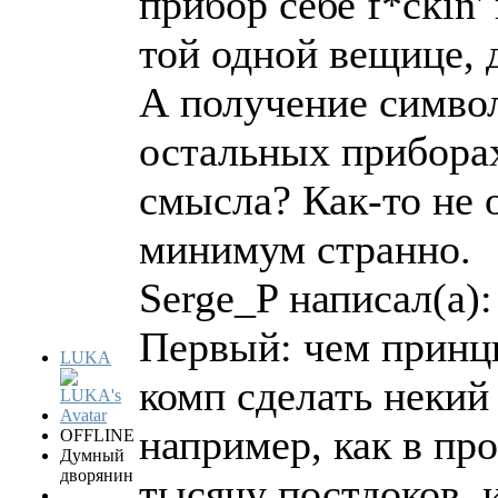
прибор себе f*ckin
той одной вещице, 
А получение символ
остальных приборах
смысла? Как-то не о
минимум странно.
Serge_P написал(а):
Первый: чем принц
LUKA
комп сделать некий
например, как в пр
OFFLINE
Думный
дворянин
тысячу постдоков, 