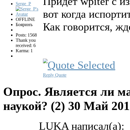
Придет wpiter с и
Serge_P
вот когда испортит
OFFLINE
Как говорится, жд
Бояринъ
Posts: 1568
Thank you
received: 6
Karma: 1
Reply
Quote
Опрос. Является ли м
наукой? (2)
30 Май 201
LUKA написал(а):