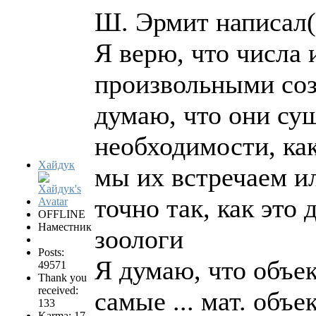
Ш. Эрмит написал(
Я верю, что числа 
произвольными соз
думаю, что они сущ
необходимости, как
Хайдук
мы их встречаем и
точно так, как это
OFFLINE
Наместник
зоологи
Posts:
Я думаю, что объек
49571
Thank you
received:
самые ... мат. объе
133
Karma: 17