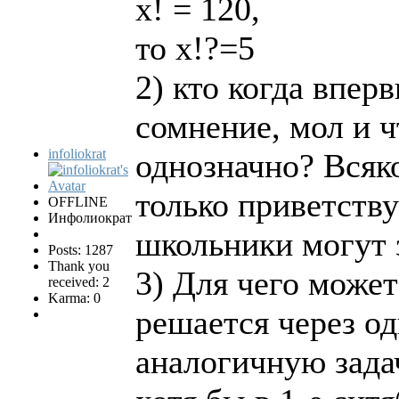
х! = 120,
то х!?=5
2) кто когда впе
сомнение, мол и ч
infoliokrat
однозначно? Всяко
только приветству
OFFLINE
Инфолиократ
школьники могут з
Posts: 1287
Thank you
3) Для чего может
received: 2
Karma: 0
решается через о
аналогичную задач