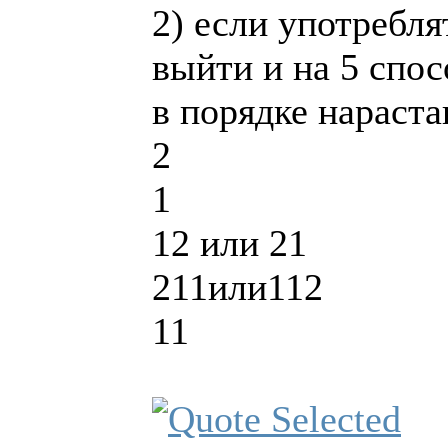
2) если употреблят
выйти и на 5 спос
в порядке нараста
2
1
12 или 21
211или112
11