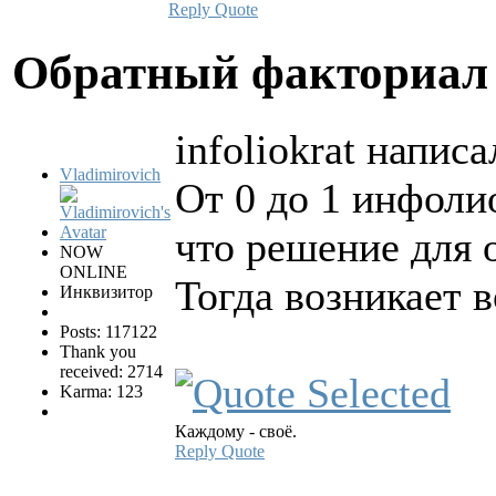
Reply
Quote
Обратный факториа
infoliokrat написа
Vladimirovich
От 0 до 1 инфоли
что решение для 
NOW
ONLINE
Тогда возникает 
Инквизитор
Posts: 117122
Thank you
received: 2714
Karma: 123
Каждому - своё.
Reply
Quote