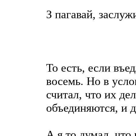
З пагавай, заслуж
То есть, если въе
восемь. Но в усло
считал, что их д
объединяются, и 
А я то думал, что