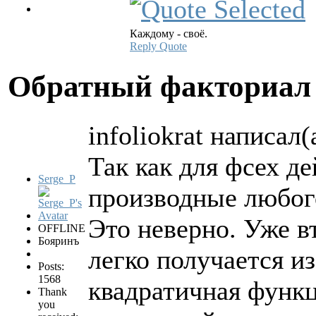
Каждому - своё.
Reply
Quote
Обратный факториа
infoliokrat написал(
Так как для фсех д
Serge_P
производные любог
Это неверно. Уже в
OFFLINE
Бояринъ
легко получается и
Posts:
1568
квадратичная функц
Thank
you