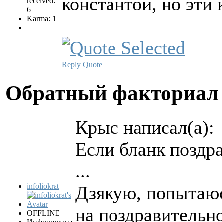
константой, но эти
received:
6
Karma: 1
Reply
Quote
Обратный факториа
Крыс написал(а):
Если бланк поздр
...
infoliokrat
Дзякую, попытаюсь
на поздравительн
OFFLINE
Инфолиократ