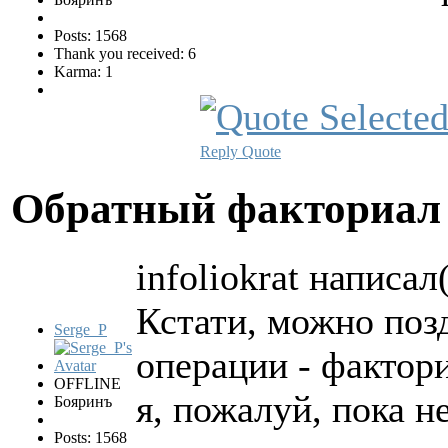
Posts: 1568
Thank you received: 6
Karma: 1
Reply
Quote
Обратный факториа
infoliokrat написал(
Кстати, можно поз
Serge_P
операции - фактор
OFFLINE
я, пожалуй, пока н
Бояринъ
Posts: 1568