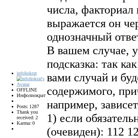
числа, факториал 
выражается он че
однозначный ответ 
В вашем случае, у
подсказка: так ка
infoliokrat
вами случай и бу
содержимого, прич
OFFLINE
Инфолиократ
например, зависет
Posts: 1287
Thank you
1) если обязатель
received: 2
Karma: 0
(очевиден): 112 1