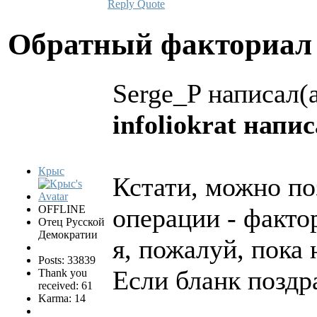
Reply
Quote
Обратный факториа
Serge_P написал(а
infoliokrat напис
Крыс
Кстати, можно по
OFFLINE
операции - факто
Отец Русской
Демократии
я, пожалуй, пока 
Posts: 33839
Если бланк поздра
Thank you
received: 61
Karma: 14