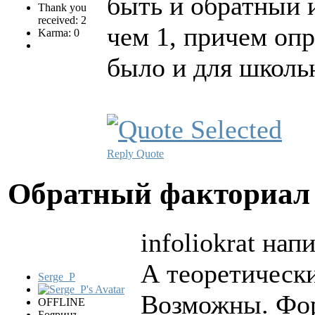
быть и обратный 
Thank you
received: 2
чем 1, причем оп
Karma: 0
было и для школь
Reply
Quote
Обратный факториа
infoliokrat напи
А теоретическ
Serge_P
Возможны. Фор
OFFLINE
Бояринъ