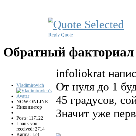
Reply
Quote
Обратный факториа
infoliokrat напис
От нуля до 1 бу
Vladimirovich
45 градусов, со
NOW ONLINE
Инквизитор
Значит уже перв
Posts: 117122
Thank you
received: 2714
Karma: 123