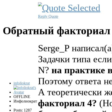
Reply
Quote
Обратный факториа
Serge_P написал(а
Задачки типа если
N?
на практике в
Поэтому ответа не
infoliokrat
А теоретически ж
OFFLINE
факториал 4?
(Но
Инфолиократ
Posts: 1287