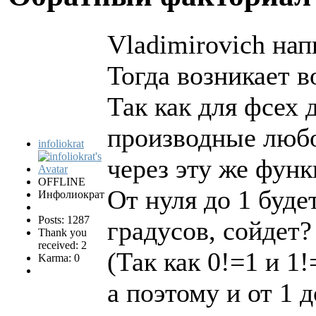
Vladimirovich нап
Тогда возникает 
Так как для фсех
производные любо
infoliokrat
через эту же функ
OFFLINE
От нуля до 1 буде
Инфолиократ
Posts: 1287
градусов, сойдет?
Thank you
received: 2
(Так как 0!=1 и 1
Karma: 0
а поэтому и от 1 