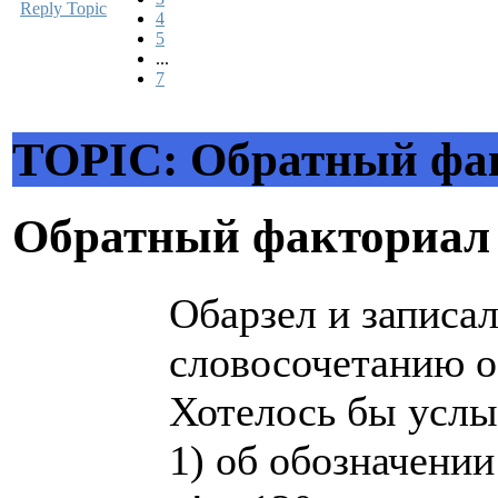
Reply Topic
4
5
...
7
TOPIC: Обратный фа
Обратный факториа
Обарзел и записал
словосочетанию о
Хотелось бы услы
1) об обозначении