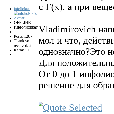
с Г(х), а при вещ
infoliokrat
OFFLINE
Vladimirovich нап
Инфолиократ
Posts: 1287
мол и что, действ
Thank you
received: 2
однозначно?Это не
Karma: 0
Для положительны
От 0 до 1 инфоли
решение для обра