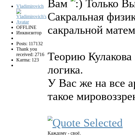
Вам
Только Вы
Vladimirovich
Сакральная физик
сакральной мате
OFFLINE
Инквизитор
Posts: 117132
Thank you
Теорию Кулакова 
received: 2716
Karma: 123
логика.
У Вас же на все а
такое мировоззре
Каждому - своё.