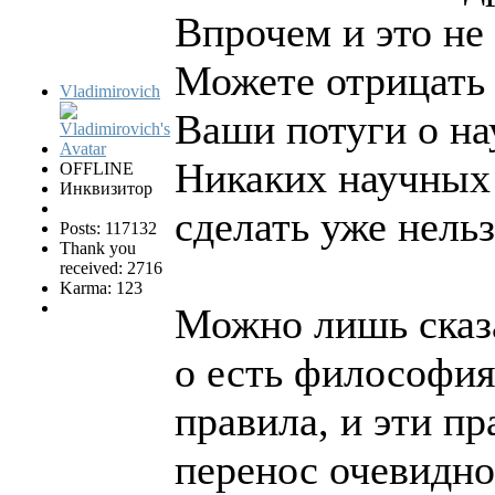
Впрочем и это не
Можете отрицать 
Vladimirovich
Ваши потуги о нау
Никаких научных
OFFLINE
Инквизитор
сделать уже нельз
Posts: 117132
Thank you
received: 2716
Karma: 123
Можно лишь сказ
о есть философия
правила, и эти п
перенос очевидно