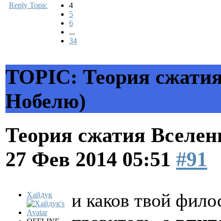
Reply Topic
4
5
6
...
34
TOPIC: Теория сжатия
Нобелю)
Теория сжатия Вселен
27 Фев 2014 05:51
#91
и каков твой фил
Хайдук