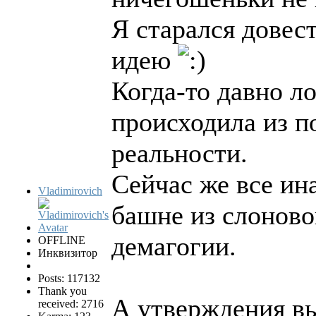
Я старался довес
идею
Когда-то давно л
происходила из п
реальности.
Сейчас же все ин
Vladimirovich
башне из слоново
демагогии.
OFFLINE
Инквизитор
Posts: 117132
Thank you
А утверждения в
received: 2716