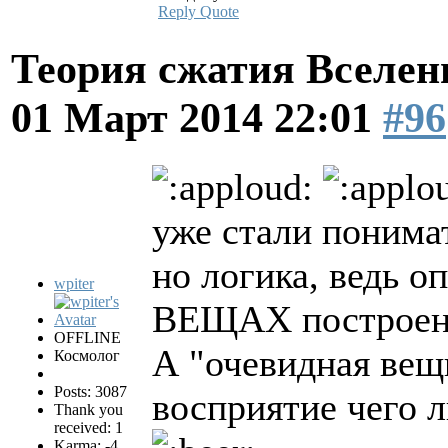
Reply
Quote
Теория сжатия Вселен
01 Март 2014 22:01
#96
уже стали понимать
но логика, ведь 
wpiter
ВЕЩАХ построен
OFFLINE
А "очевидная вещь
Космолог
Posts: 3087
восприятие чего л
Thank you
received: 1
Karma: -4