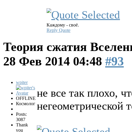
Каждому - своё.
Reply
Quote
Теория сжатия Вселен
28 Фев 2014 04:48
#93
wpiter
не все так плохо, 
OFFLINE
негеометрической т
Космолог
Posts:
3087
Thank
you