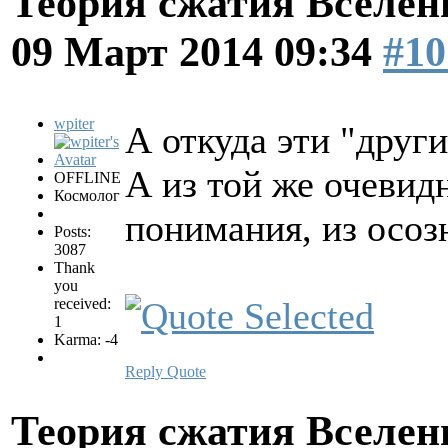
Теория сжатия Вселен
09 Март 2014 09:34
#10
wpiter
А откуда эти "други
А из той же очевидн
OFFLINE
Космолог
понимания, из осозн
Posts:
3087
Thank
you
received:
1
Karma: -4
Reply
Quote
Теория сжатия Вселен