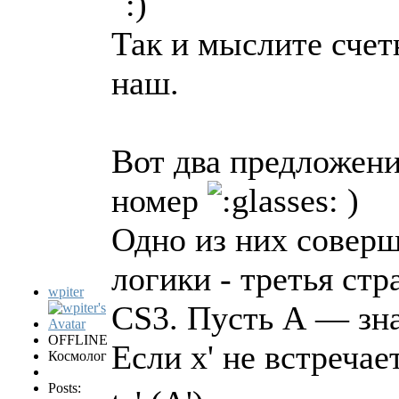
Так и мыслите сче
наш.
Вот два предложен
номер
)
Одно из них соверш
логики - третья стр
wpiter
CS3. Пусть А — зна
OFFLINE
Если х' не встречает
Космолог
Posts: