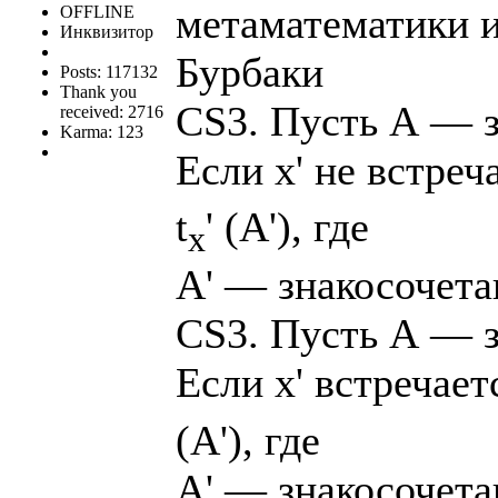
метаматематики и
OFFLINE
Инквизитор
Бурбаки
Posts: 117132
Thank you
CS3. Пусть А — з
received: 2716
Karma: 123
Если х' не встреча
t
' (А'), где
x
А' — знакосочетан
CS3. Пусть А — з
Если х' встречаетс
(А'), где
А' — знакосочетан