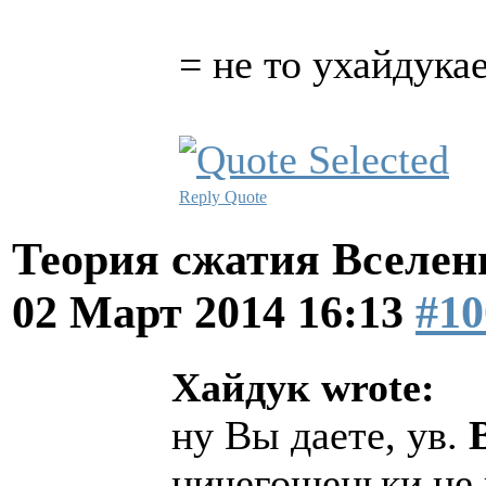
= не то ухайдука
Reply
Quote
Теория сжатия Вселен
02 Март 2014 16:13
#10
Хайдук wrote:
ну Вы даете, ув.
ничегошеньки не