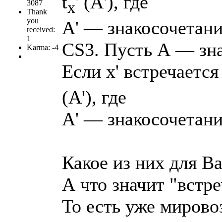
t
' (А'), где
3087
x
Thank
you
А' — знакосочетание
received:
1
CS3. Пусть А — зна
Karma: -4
Если х' встречается 
(А'), где
А' — знакосочетание
Какое из них для В
А что значит "встре
То есть уже мирово