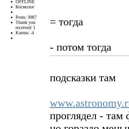
OFFLINE
Космолог
Posts: 3087
= тогда
Thank you
received: 1
Karma: -4
- потом тогда
подсказки там
www.astronomy.ru
проглядел - там 
но гораздо мень