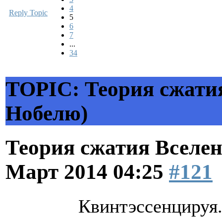
4
Reply Topic
5
6
7
...
34
TOPIC: Теория сжатия
Нобелю)
Теория сжатия Вселен
Март 2014 04:25
#121
Квинтэссенцируя.