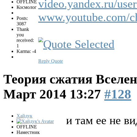
video.yandex.ru/user
OFFLINE
Космолог
www.youtube.com
Posts:
3087
Thank
you
received:
1
Karma: -4
Reply
Quote
Теория сжатия Вселен
Март 2014 13:27
#128
Хайдук
и там ее не в
OFFLINE
Наместник