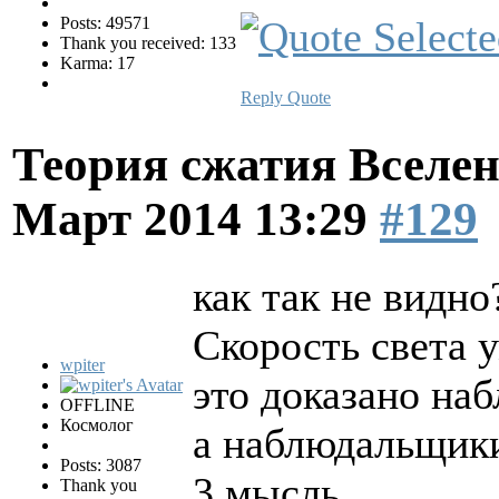
Posts: 49571
Thank you received: 133
Karma: 17
Reply
Quote
Теория сжатия Вселен
Март 2014 13:29
#129
как так не видно
Скорость света у
wpiter
это доказано на
OFFLINE
Космолог
а наблюдальщики
Posts: 3087
3 мысль...
Thank you