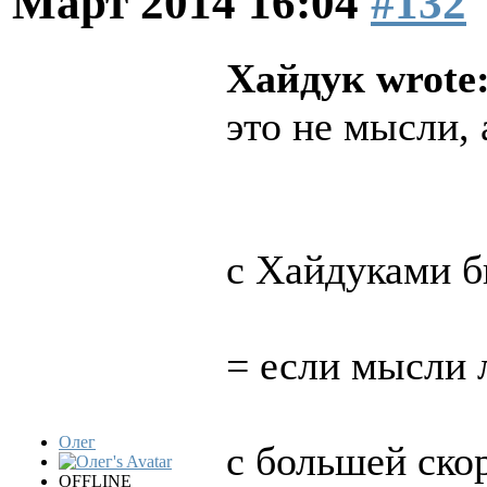
Март 2014 16:04
#132
Хайдук wrote
это не мысли, 
с Хайдуками б
= если мысли 
Олег
с большей ско
OFFLINE