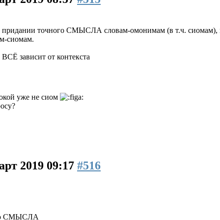
 в придании точного СМЫСЛА словам-омонимам (в т.ч. сиомам), 
ам-сиомам.
 ВСЁ зависит от контекста
рокой уже не сиом
росу?
арт 2019 09:17
#516
ого СМЫСЛА