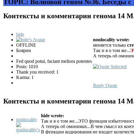
TOPIC: Волновой геном №36. Беседы с
Контексты и комментарии генома
14 М
hide
nonlocality wrote:
OFFLINE
меняется только
ст
Боярин
Так и я о том же...
Э
А теперь об омоним
Fed quod potui, faciant meliora potentes
Posts: 1010
Thank you received: 1
Karma: 1
Reply
Quote
Контексты и комментарии генома
14 М
hide wrote:
nonlocality
Так и я о том же...ЭТО функция избыточнос
А теперь об омонимах...В чем смысл их кон
В функции кодирования не входит количест