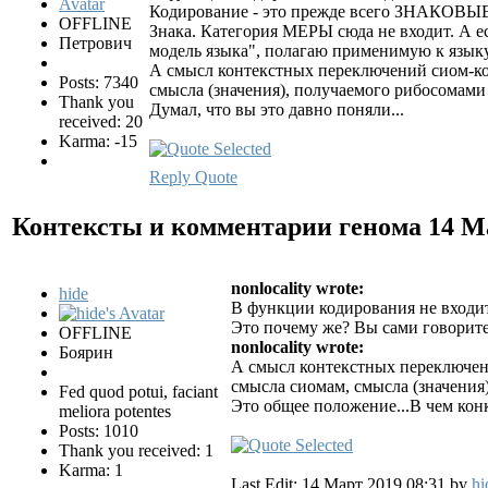
Кодирование - это прежде всего ЗНАКОВЫЕ
OFFLINE
Знака. Категория МЕРЫ сюда не входит. А 
Петрович
модель языка", полагаю применимую к языку
А смысл контекстных переключений сиом-код
Posts: 7340
смысла (значения), получаемого рибосомами
Thank you
Думал, что вы это давно поняли...
received: 20
Karma: -15
Reply
Quote
Контексты и комментарии генома
14 М
nonlocality wrote:
hide
В функции кодирования не входи
Это почему же? Вы сами говорит
OFFLINE
nonlocality wrote:
Боярин
А смысл контекстных переключени
смысла сиомам, смысла (значения
Fed quod potui, faciant
Это общее положение...В чем кон
meliora potentes
Posts: 1010
Thank you received: 1
Karma: 1
Last Edit: 14 Март 2019 08:31 by
hi