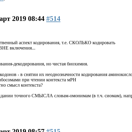
арт 2019 08:44
#514
ственный аспект кодирования, т.е. СКОЛЬКО кодировать
ВНЕ включения...
рования-декодирования, но чистая биохимия.
одонов - в снятии их неоднозначности кодирования аминокисло
рибосомами при чтении контекста мРН
тно смысл контекста?
ридании точного СМЫСЛА словам-омонимам (в т.ч. сиомам), напр
арт 2019 08:57
#515