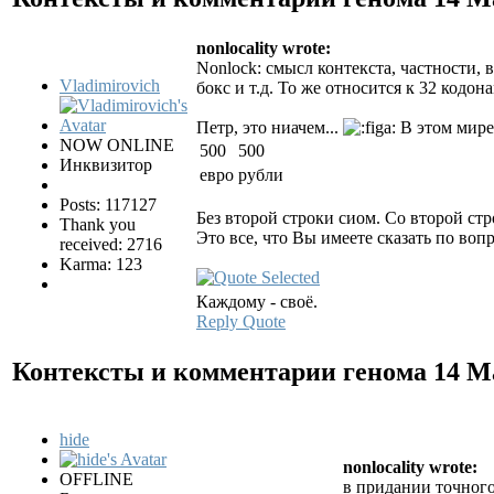
nonlocality wrote:
Nonlock: смысл контекста, частности,
Vladimirovich
бокс и т.д. То же относится к 32 кодон
Петр, это ниачем...
В этом мире
NOW ONLINE
500
500
Инквизитор
евро
рубли
Posts: 117127
Без второй строки сиом. Со второй ст
Thank you
Это все, что Вы имеете сказать по воп
received: 2716
Karma: 123
Каждому - своё.
Reply
Quote
Контексты и комментарии генома
14 М
hide
nonlocality wrote:
OFFLINE
в придании точн