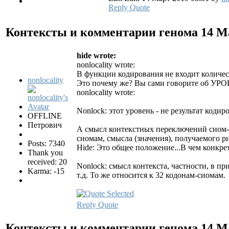
Reply
Quote
Контексты и комментарии генома
14 М
hide wrote:
nonlocality wrote:
В функции кодирования не входит количе
nonlocality
Это почему же? Вы сами говорите об УРО
nonlocality wrote:
Nonlock: этот уровень - не результат коди
OFFLINE
Петрович
А смысл контекстных переключений сиом-к
сиомам, смысла (значения), получаемого 
Posts: 7340
Hide: Это общее положение...В чем конкре
Thank you
received: 20
Nonlock: смысл контекста, частности, в п
Karma: -15
т.д. То же относится к 32 кодонам-сиомам.
Reply
Quote
Контексты и комментарии генома
14 М