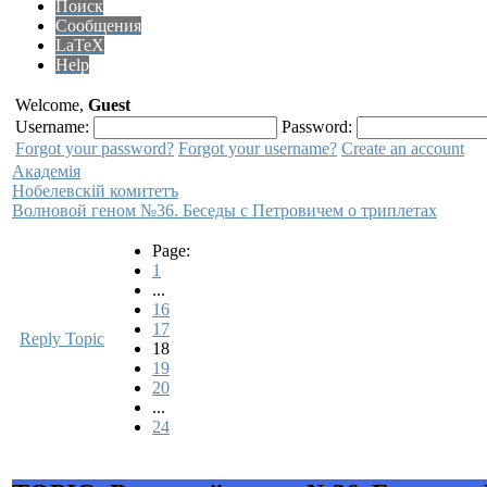
Поиск
Сообщения
LaTeX
Help
Welcome,
Guest
Username:
Password:
Forgot your password?
Forgot your username?
Create an account
Академiя
Нобелевскiй комитетъ
Волновой геном №36. Беседы с Петровичем о триплетах
Page:
1
...
16
17
Reply Topic
18
19
20
...
24