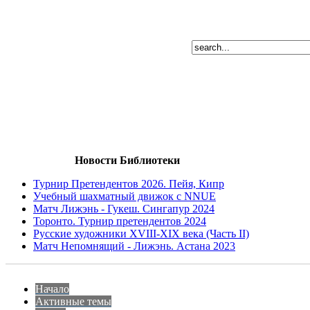
Новости Библиотеки
Турнир Претендентов 2026. Пейя, Кипр
Учебный шахматный движок с NNUE
Матч Лижэнь - Гукеш. Сингапур 2024
Торонто. Турнир претендентов 2024
Русские художники XVIII-XIX века (Часть II)
Матч Непомнящий - Лижэнь. Астана 2023
Начало
Активные темы