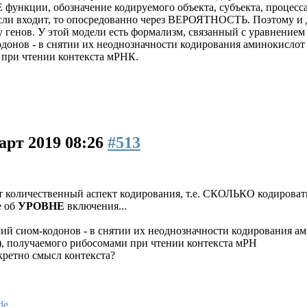
 функции, обозначение кодируемого объекта, субъекта, проц
если входит, то опосредованно через ВЕРОЯТНОСТЬ. Поэтому и
 генов. У этой модели есть формализм, связанный с уравнением 
онов - в снятии их неоднозначности кодирования аминокислот 
 при чтении контекста мРНК.
арт 2019 08:26
#513
т количественный аспект кодирования, т.е. СКОЛЬКО кодироват
е об
УРОВНЕ
включения...
й сиом-кодонов - в снятии их неоднозначности кодирования ам
), получаемого рибосомами при чтении контекста мРН
кретно смысл контекста?
de
.