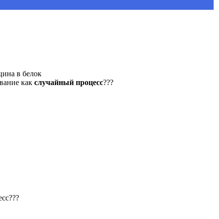
цина в белок
ование как
случайный процесс
???
есс???