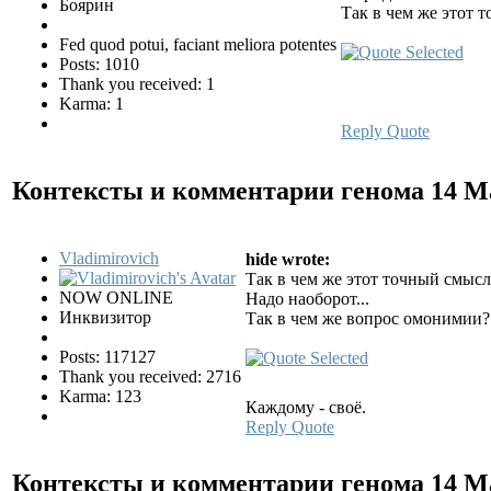
Боярин
Так в чем же этот т
Fed quod potui, faciant meliora potentes
Posts: 1010
Thank you received: 1
Karma: 1
Reply
Quote
Контексты и комментарии генома
14 М
Vladimirovich
hide wrote:
Так в чем же этот точный смысл 
NOW ONLINE
Надо наоборот...
Инквизитор
Так в чем же вопрос омонимии? 
Posts: 117127
Thank you received: 2716
Karma: 123
Каждому - своё.
Reply
Quote
Контексты и комментарии генома
14 М