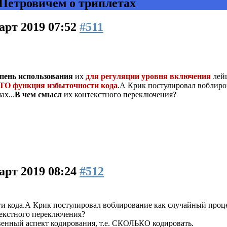
 Петровичем о триплетах
арт 2019 07:52
#511
епень использования
их
для регуляции уровня включения
лей
ТО функция избыточности кода
.А Крик постулировал воблир
ах...
В чем смысл
их контекстного переключения?
арт 2019 08:24
#512
ти кода.А Крик постулировал воблирование как случайный проц
текстного переключения?
венный аспект кодирования, т.е. СКОЛЬКО кодировать.