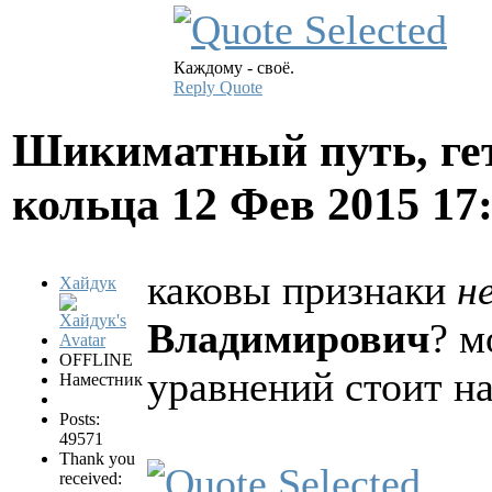
Каждому - своё.
Reply
Quote
Шикиматный путь, ге
кольца
12 Фев 2015 17
каковы признаки
н
Хайдук
Владимирович
? м
OFFLINE
уравнений стоит н
Наместник
Posts:
49571
Thank you
received: