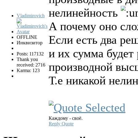
нелинейность
Vladimirovich
А почему оно сл
Если есть два ре
OFFLINE
Инквизитор
и их сумма будет
Posts: 117132
Thank you
производной высш
received: 2716
Karma: 123
Т.е никакой нелин
Каждому - своё.
Reply
Quote