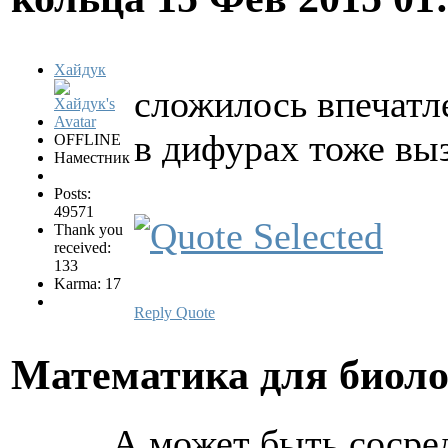
Хайдук
сложилось впечатл
в дифурах тоже в
OFFLINE
Наместник
Posts:
49571
Thank you
received:
133
Karma: 17
Reply
Quote
Математика для биол
А может быть сосре