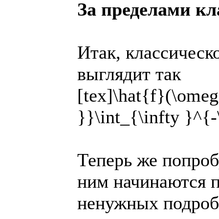
За пределами кл
Итак, классическ
выглядит так
[tex]\hat{f}(\omeg
}}\int_{\infty }^{-
Теперь же попроб
ним начинаются 
ненужных подробн