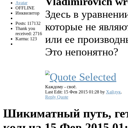
Vladimirovich wr
OFFLINE
Здесь в уравнени
Инквизитор
которые не являю
Posts: 117132
Thank you
received: 2716
или ее производн
Karma: 123
Это непонятно?
Каждому - своё.
Last Edit: 15 Фев 2015 01:28 by
Хайдук
.
Reply
Quote
Шикиматный путь, ге
кольца
15 Фев 2015 01