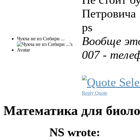
Петровича .
ps
Вообще это
Чукча не из Сибири ...
007 - теле
Reply
Quote
Математика для биол
NS wrote: