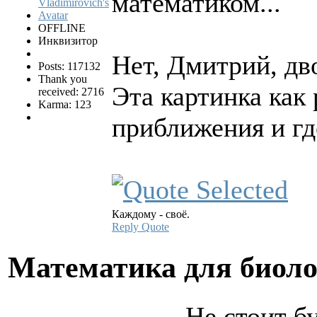
математиком...
OFFLINE
Инквизитор
Нет, Дмитрий, д
Posts: 117132
Thank you
Эта картинка как
received: 2716
Karma: 123
приближения и гд
Каждому - своё.
Reply
Quote
Математика для биол
Не стоит б