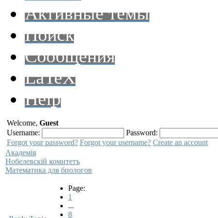
Активные темы
Поиск
Сообщения
LaTeX
Help
Welcome,
Guest
Username:
Password:
Forgot your password?
Forgot your username?
Create an account
Академiя
Нобелевскiй комитетъ
Математика для биологов
Page:
1
...
8