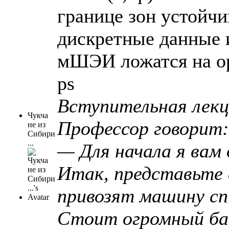
границе зон устойчи
дискретные данные 
мШЭИ ложатся на ор
ps
Вступительная лекц
Чукча
Профессор говорит:
не из
Сибири
...
— Для начала я вам
Итак, пpедставьте 
пpивозят машинy сп
Стоит огpомный бак