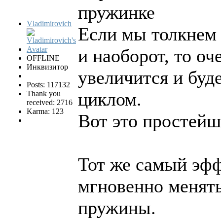
пружинке
Vladimirovich
Если мы толкнем г
и наоборот, то оч
OFFLINE
Инквизитор
увеличится и буд
Posts: 117132
циклом.
Thank you
received: 2716
Karma: 123
Вот это простейш
Тот же самый эфф
мгновенно менять
пружины.