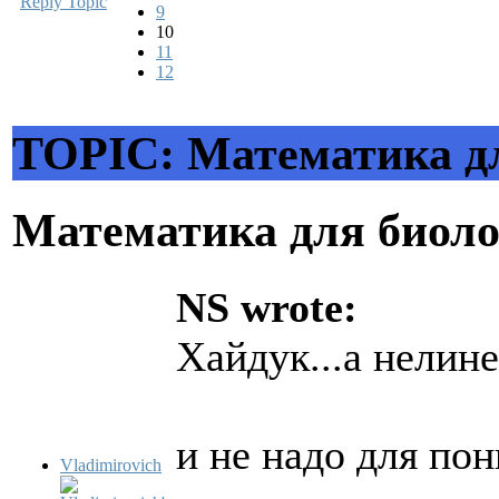
Reply Topic
9
10
11
12
TOPIC: Математика д
Математика для биол
NS wrote:
Хайдук...а нелине
и не надо для по
Vladimirovich