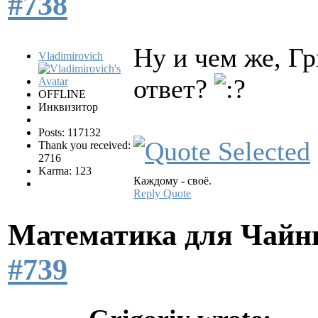
#738
Ну и чем же, Г
Vladimirovich
ответ?
OFFLINE
Инквизитор
Posts: 117132
Thank you received:
2716
Karma: 123
Каждому - своё.
Reply
Quote
Математика для Чай
#739