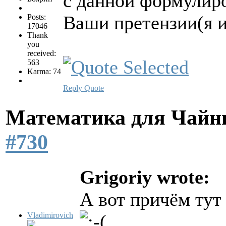
с данной формулиро
Ваши претензии(я 
Posts:
17046
Thank
you
received:
563
Karma: 74
Reply
Quote
Математика для Чай
#730
Grigoriy wrote:
А вот причём тут
Vladimirovich