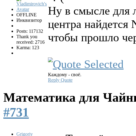
Ну в смысле для 
OFFLINE
Инквизитор
центра найдется 
Posts: 117132
чтобы прошло чер
Thank you
received: 2716
Karma: 123
Каждому - своё.
Reply
Quote
Математика для Чай
#731
Grigoriy