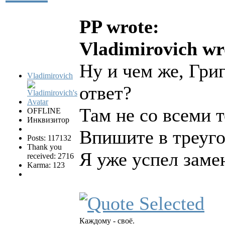
PP wrote:
Vladimirovich wr
Ну и чем же, Гри
Vladimirovich
ответ?
Там не со всеми т
OFFLINE
Инквизитор
Впишите в треуго
Posts: 117132
Thank you
Я уже успел заме
received: 2716
Karma: 123
Каждому - своё.