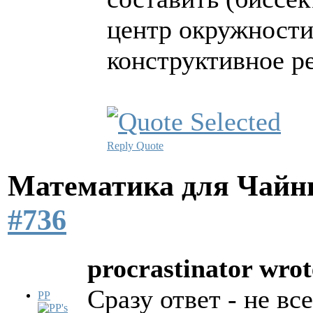
центр окружности
конструктивное р
Reply
Quote
Математика для Чай
#736
procrastinator wrot
Сразу ответ - не вс
PP