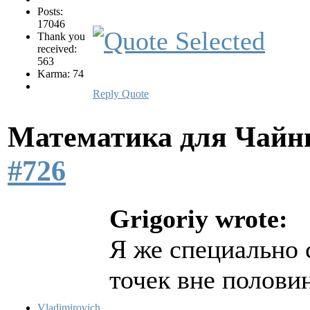
Posts:
17046
Thank you
received:
563
Karma: 74
Reply
Quote
Математика для Чай
#726
Grigoriy wrote:
Я же специально 
точек вне полов
Vladimirovich