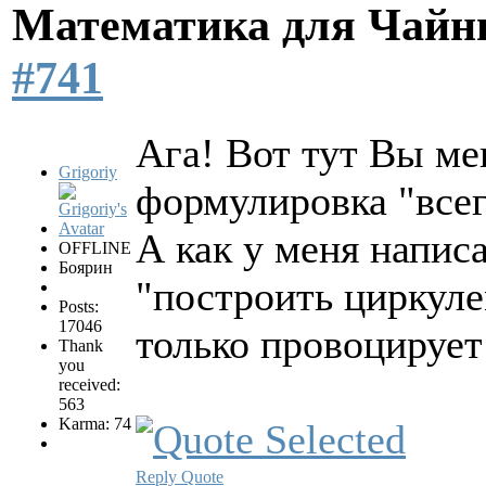
Математика для Чай
#741
Ага! Вот тут Вы м
Grigoriy
формулировка "всег
А как у меня напис
OFFLINE
Боярин
"построить циркуле
Posts:
17046
только провоцируе
Thank
you
received:
563
Karma: 74
Reply
Quote