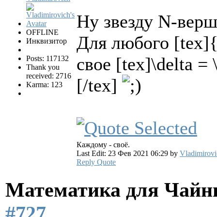
Ну звезду N-вер
OFFLINE
Для любого [tex]{
Инквизитор
свое [tex]\delta = \
Posts: 117132
Thank you
received: 2716
[/tex]
Karma: 123
Каждому - своё.
Last Edit: 23 Фев 2021 06:29 by
Vladimirovi
Reply
Quote
Математика для Чай
#727