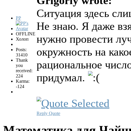
Grigoriy wrote:
Ситуация здесь сли
PP
Не знаю. Я даже вз
OFFLINE
нужно провести луч
Холоп
окружность на како
Posts:
31410
Thank
рациональное число,
you
received:
придумал.
224
Karma:
-124
Reply
Quote
Математика для Чай