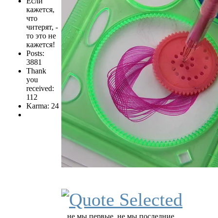
Если
кажется,
что
читерят, -
то это не
кажется!
Posts:
3881
Thank
you
received:
112
Karma: 24
...не мы первые, не мы последние...