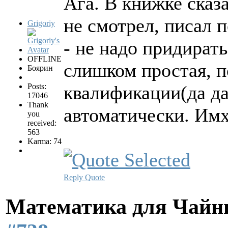
Ага. В книжке сказа
не смотрел, писал 
Grigoriy
- не надо придирать
OFFLINE
слишком простая, 
Боярин
Posts:
квалификации(да да
17046
Thank
автоматически. Им
you
received:
563
Karma: 74
Reply
Quote
Математика для Чай