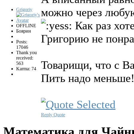
можно через любую
Grigoriy
Как раз хоте
OFFLINE
Боярин
Григорию не понра
Posts:
17046
Thank you
received:
Товарищи, что с В
563
Karma: 74
Пить надо меньше
Reply
Quote
Математика для Чай