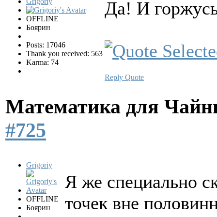
Grigoriy
Да! И горжусь
OFFLINE
Боярин
Posts: 17046
Thank you received: 563
Karma: 74
Reply
Quote
Математика для Чай
#725
Grigoriy
Я же специально ск
точек вне половин
OFFLINE
Боярин