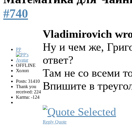
#740
Vladimirovich wro
Ну и чем же, Григ
PP
ответ?
OFFLINE
Там не со всеми т
Холоп
Posts: 31410
Впишите в треуго
Thank you
received: 224
Karma: -124
Reply
Quote