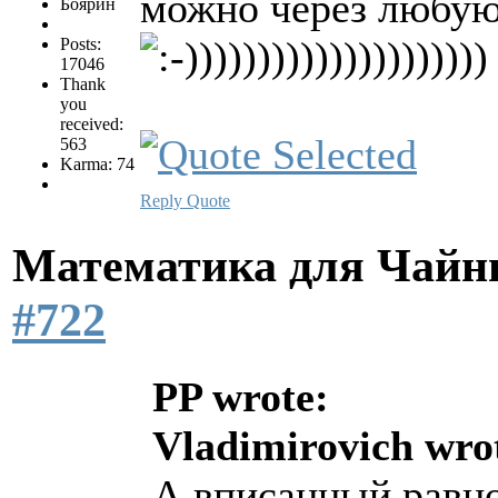
можно через любую
Боярин
))))))))))))))))))))
Posts:
17046
Thank
you
received:
563
Karma: 74
Reply
Quote
Математика для Чай
#722
PP wrote:
Vladimirovich wro
А вписанный равно