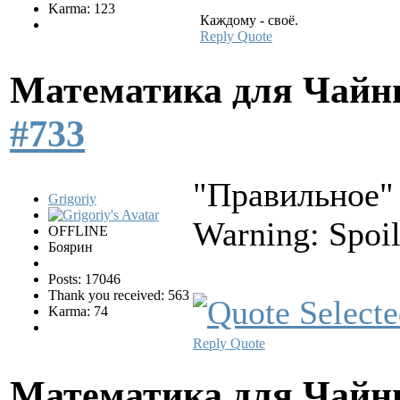
Karma: 123
Каждому - своё.
Reply
Quote
Математика для Чай
#733
"Правильное" 
Grigoriy
Warning: Spoil
OFFLINE
Боярин
Posts: 17046
Thank you received: 563
Karma: 74
Reply
Quote
Математика для Чай