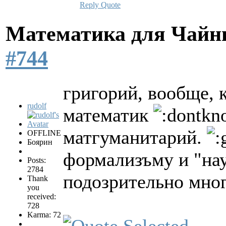
Reply
Quote
Математика для Чай
#744
григорий, вообще, 
rudolf
математик
матгуманитарий.
OFFLINE
Боярин
формализъму и "нау
Posts:
2784
подозрительно мног
Thank
you
received:
728
Karma: 72