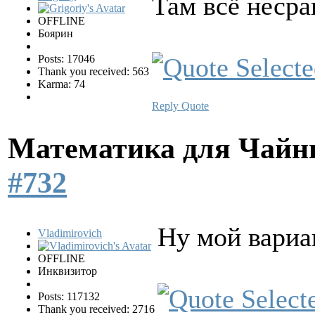
Там всё неср
OFFLINE
Боярин
Posts: 17046
Thank you received: 563
Karma: 74
Reply
Quote
Математика для Чай
#732
Ну мой вариа
Vladimirovich
OFFLINE
Инквизитор
Posts: 117132
Thank you received: 2716