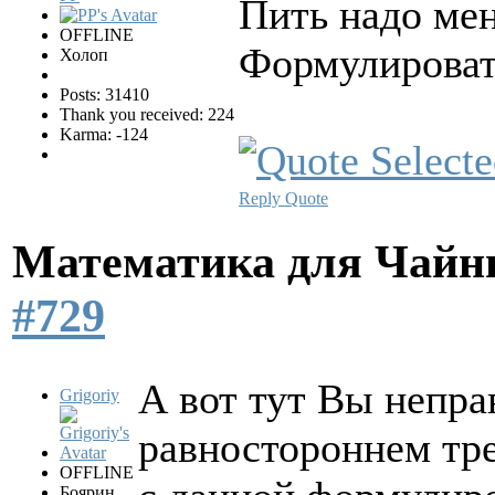
Пить надо ме
OFFLINE
Формулироват
Холоп
Posts: 31410
Thank you received: 224
Karma: -124
Reply
Quote
Математика для Чай
#729
А вот тут Вы непра
Grigoriy
равностороннем тр
OFFLINE
Боярин