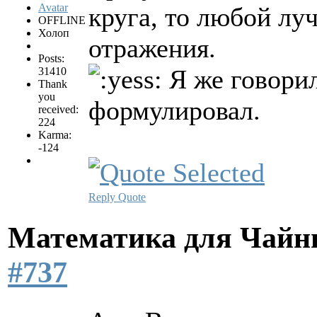
круга, то любой лу
OFFLINE
Холоп
отражения.
Posts:
Я же говорил
31410
Thank
you
формулировал.
received:
224
Karma:
-124
Reply
Quote
Математика для Чай
#737