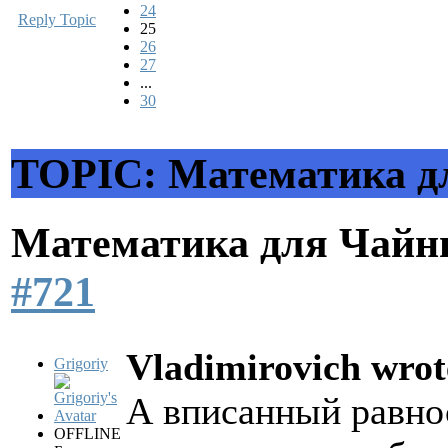
24
Reply Topic
25
26
27
...
30
TOPIC: Математика д
Математика для Чай
#721
Vladimirovich wrot
Grigoriy
А вписанный равно
OFFLINE