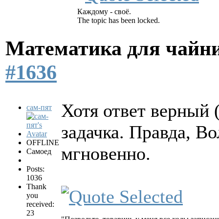
Каждому - своё.
The topic has been locked.
Математика для чайн
#1636
Хотя ответ верный (
сам-пят
задачка. Правда, 
OFFLINE
мгновенно.
Самоед
Posts:
1036
Thank
you
received:
23