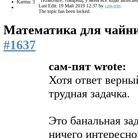
"Позвольте, товарищ, у меня все ходы записан
Karma: 3
Last Edit: 19 Май 2019 12:37 by
сам-пят
.
The topic has been locked.
Математика для чайн
#1637
сам-пят wrote:
Хотя ответ верный
трудная задачка.
Это банальная зад
ничего интересног