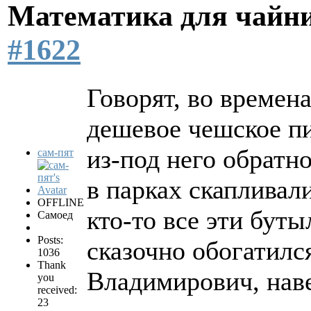
Математика для чайн
#1622
Говорят, во времен
дешевое чешское пи
из-под него обратн
сам-пят
в парках скапливал
OFFLINE
кто-то все эти буты
Самоед
Posts:
сказочно обогатился
1036
Thank
Владимирович, наве
you
received:
23