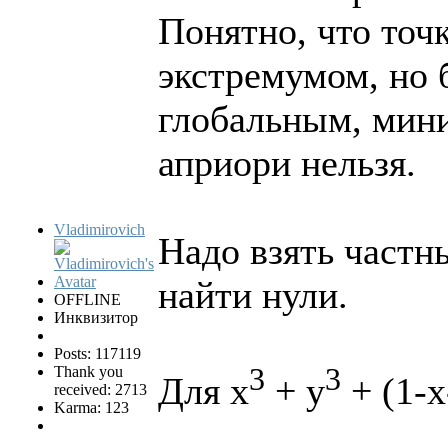
Понятно, что точ
экстремумом, но 
глобальным, мин
априори нельзя.
Vladimirovich
Надо взять частн
найти нули.
OFFLINE
Инквизитор
Posts: 117119
3
3
Thank you
Для x
+ y
+ (1-x
received: 2713
Karma: 123