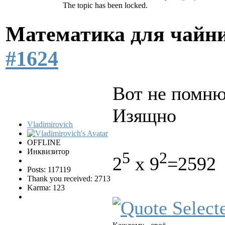
The topic has been locked.
Математика для чайн
#1624
Вот не помню,
Изящно
Vladimirovich
OFFLINE
Инквизитор
5
2
2
x 9
=2592
Posts: 117119
Thank you received: 2713
Karma: 123