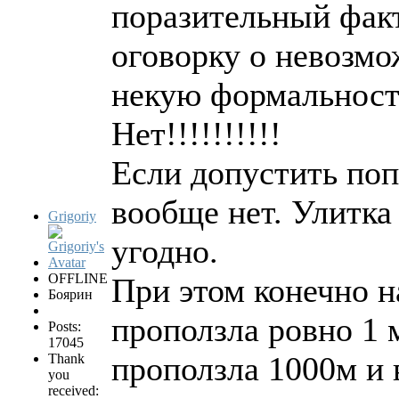
поразительный факт
оговорку о невозмо
некую формальность 
Нет!!!!!!!!!!
Если допустить поп
вообще нет. Улитка
Grigoriy
угодно.
OFFLINE
При этом конечно н
Боярин
проползла ровно 1 м
Posts:
17045
проползла 1000м и в
Thank
you
received: