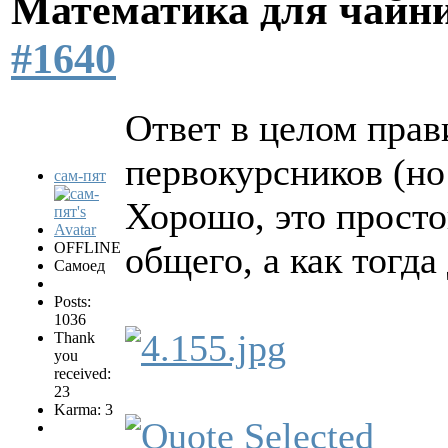
Математика для чайн
#1640
Ответ в целом прави
первокурсников (но 
сам-пят
Хорошо, это просто
OFFLINE
общего, а как тогда
Самоед
Posts:
1036
Thank
you
received:
23
Karma: 3