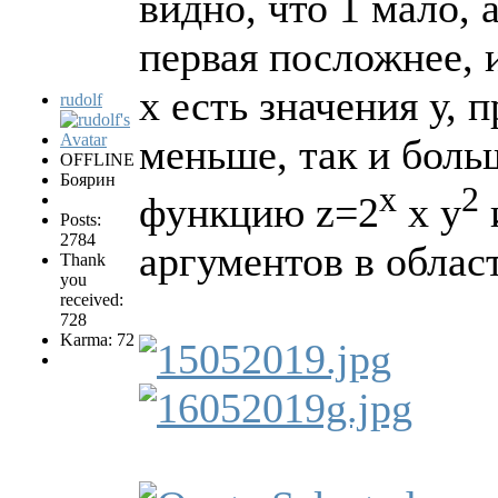
видно, что 1 мало, 
первая посложнее, 
х есть значения у, 
rudolf
меньше, так и боль
OFFLINE
Боярин
х
2
функцию z=2
х у
Posts:
2784
аргументов в област
Thank
you
received:
728
Karma: 72