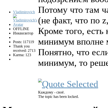
Потому что там ч
Vladimirovich
(не факт, что по 
Кроме того, есть
OFFLINE
Инквизитор
минимум вполне 
Posts: 117119
Thank you
Понятно, что есл
received: 2713
Karma: 123
минимум, то реше
Каждому - своё.
The topic has been locked.