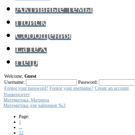
Активные темы
Поиск
Сообщения
LaTeX
Help
Welcome,
Guest
Username:
Password:
Forgot your password?
Forgot your username?
Create an account
Университет
Математика. Матрица
Математика для чайников №3
Page:
1
...
52