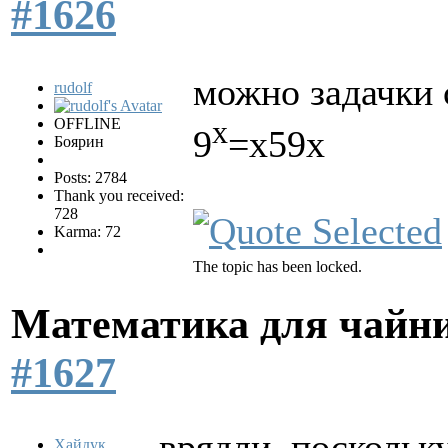
#1626
можно задачки 
rudolf
х
OFFLINE
9
=х59х
Боярин
Posts: 2784
Thank you received:
728
Karma: 72
The topic has been locked.
Математика для чайн
#1627
врядли, поскольку
Хайдук