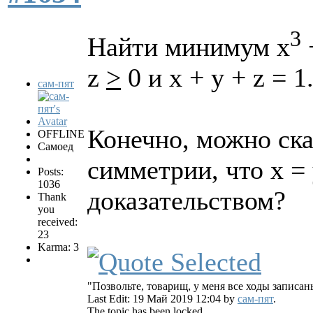
3
Найти минимум x
z
>
0 и x + y + z = 1
сам-пят
Конечно, можно ска
OFFLINE
Самоед
симметрии, что x = y
Posts:
1036
доказательством?
Thank
you
received:
23
Karma: 3
"Позвольте, товарищ, у меня все ходы записан
Last Edit: 19 Май 2019 12:04 by
сам-пят
.
The topic has been locked.