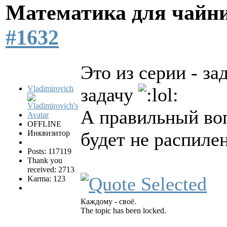
Математика для чайн
#1632
Это из серии - з
Vladimirovich
задачу
А правильный воп
OFFLINE
Инквизитор
будет не распиле
Posts: 117119
Thank you
received: 2713
Karma: 123
Каждому - своё.
The topic has been locked.