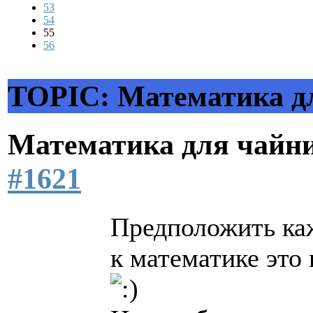
53
54
55
56
TOPIC: Математика д
Математика для чайн
#1621
Предположить каж
к математике это