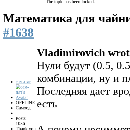
The topic has been locked.
Математика для чайн
#1638
Vladimirovich wrot
Нули будут (0.5, 0.5
комбинации, ну и плю
сам-пят
Последняя дает вро
есть
OFFLINE
Самоед
Posts:
1036
А почему несиммет
Thank you