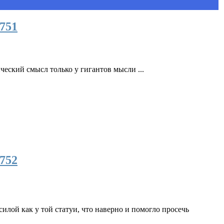
751
еский смысл только у гигантов мысли ...
752
силой как у той статуи, что наверно и помогло просечь