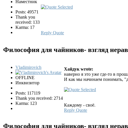
Наместник
Posts: 49571
Thank you
received: 133
Karma: 17
Reply
Quote
Философия для чайников- взгляд нер
Vladimirovich
Хайдук wrote:
наверно я это уже где-то в прош
OFFLINE
И как мы начинаем понимать, "
Инквизитор
Posts: 117119
Thank you received: 2714
Karma: 123
Каждому - своё.
Reply
Quote
Философия для чайников- взгляд нер