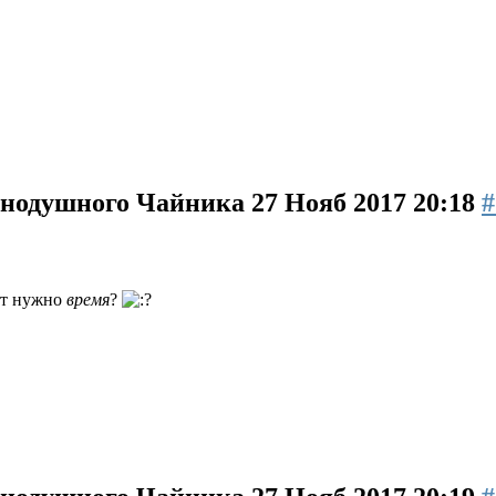
авнодушного Чайника
27 Нояб 2017 20:18
#
ет нужно
время
?