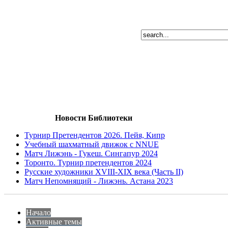
Новости Библиотеки
Турнир Претендентов 2026. Пейя, Кипр
Учебный шахматный движок с NNUE
Матч Лижэнь - Гукеш. Сингапур 2024
Торонто. Турнир претендентов 2024
Русские художники XVIII-XIX века (Часть II)
Матч Непомнящий - Лижэнь. Астана 2023
Начало
Активные темы