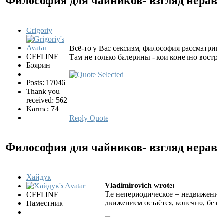
Философия для чайников- взгляд нер
Grigoriy
Bсё-то у Вас сексизм, философия рассматри
OFFLINE
Там не только балерины - кои конечно вост
Боярин
Posts: 17046
Thank you
received: 562
Karma: 74
Reply
Quote
Философия для чайников- взгляд нер
Хайдук
Vladimirovich wrote:
Т.е непериодическое = недвижен
OFFLINE
движением остаётся, конечно, бе
Наместник