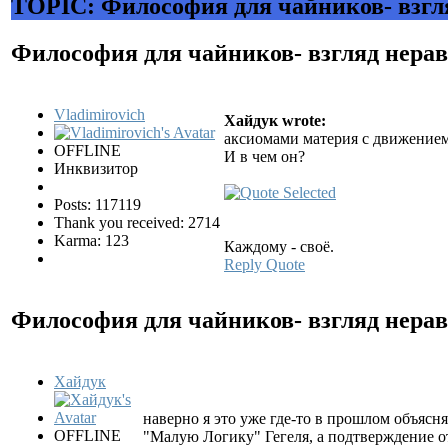
TOPIC: Философия для чайников- взгл
Философия для чайников- взгляд нер
Vladimirovich
Хайдук wrote:
аксиомами материя с движением 
OFFLINE
И в чем он?
Инквизитор
Posts: 117119
Thank you received: 2714
Karma: 123
Каждому - своё.
Reply
Quote
Философия для чайников- взгляд нер
Хайдук
наверно я это уже где-то в прошлом объясня
OFFLINE
"Малую Логику" Гегеля, а подтверждение о