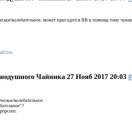
ческое/колебательное, может пригодится ВВ в помощь тому чува
айдук
.
авнодушного Чайника
27 Нояб 2017 20:03
#
ическое/колебательное
бательное"?