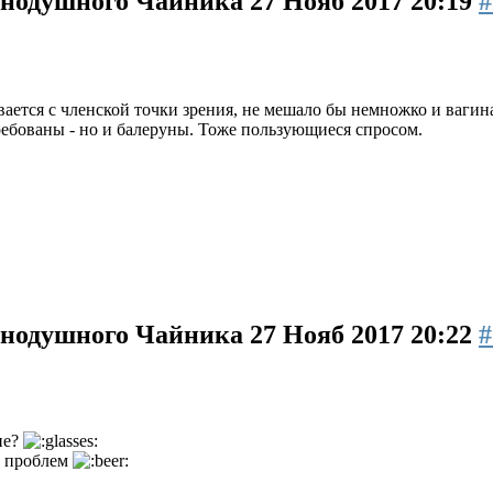
авнодушного Чайника
27 Нояб 2017 20:19
#
вается с членской точки зрения, не мешало бы немножко и вагин
ребованы - но и балеруны. Тоже пользующиеся спросом.
авнодушного Чайника
27 Нояб 2017 20:22
#
ие?
з проблем