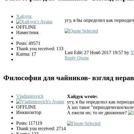
Хайдук
угу, я бы определил как периоди
OFFLINE
Наместник
Posts: 49571
Thank you received: 133
Last Edit: 27 Нояб 2017 19:57 by
Х
Karma: 17
Reply
Quote
Философия для чайников- взгляд нер
Vladimirovich
Хайдук wrote:
угу, я бы определил как период
OFFLINE
А шо такое "периодическое/коле
Инквизитор
А ежели не, то не движение?
Posts: 117119
Thank you received: 2714
Karma: 123