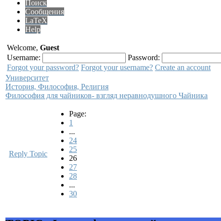
Поиск
Сообщения
LaTeX
Help
Welcome,
Guest
Username:
Password:
Forgot your password?
Forgot your username?
Create an account
Университет
История, Философия, Религия
Философия для чайников- взгляд неравнодушного Чайника
Page:
1
...
24
25
Reply Topic
26
27
28
...
30