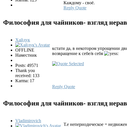
Каждому - своё.
Reply
Quote
Философия для чайников- взгляд нер
Хайдук
кстати да, в некотором упрощении дв
OFFLINE
возвращение к себе/в себя
Наместник
Posts: 49571
Thank you
received: 133
Karma: 17
Reply
Quote
Философия для чайников- взгляд нер
Vladimirovich
Т.е непериодическое = недвиже