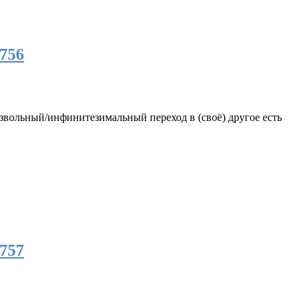
756
извольный/инфинитезимальный переход в (своё) другое есть
757