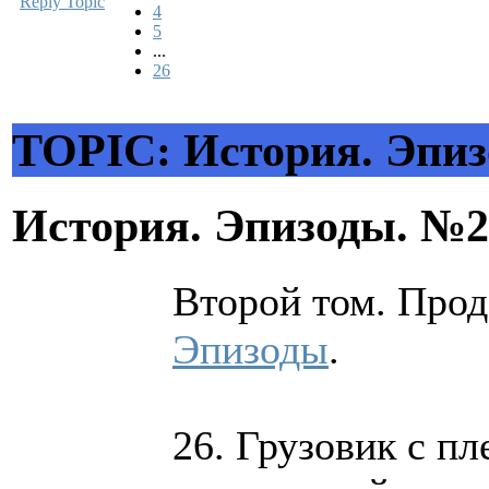
Reply Topic
4
5
...
26
TOPIC: История. Эпи
История. Эпизоды. №
Второй том. Про
Эпизоды
.
26. Грузовик с п