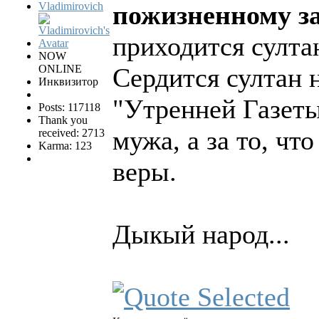
Vladimirovich
пожизненному 
приходится султа
NOW
ONLINE
Сердится султан н
Инквизитор
"Утренней Газеты"
Posts: 117118
Thank you
мужа, а за то, чт
received: 2713
Karma: 123
веры.
Дыкый народ...