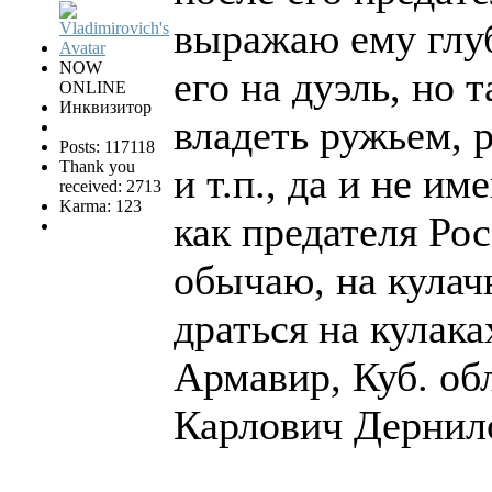
выражаю ему глу
NOW
его на дуэль, но 
ONLINE
Инквизитор
владеть ружьем,
Posts: 117118
Thank you
и т.п., да и не и
received: 2713
Karma: 123
как предателя Ро
обычаю, на кулач
драться на кулака
Армавир, Куб. об
Карлович Дернил