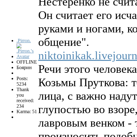
Нестеренко не счит
Он считает его исча
руками и ногами, к
общение".
.Pirron.
niktoinikak.livejou
OFFLINE
Речи этого человек
Боярин
Posts:
Козьмы Пруткова: 
5234
Thank
лица, с важно наду
you
received:
глупостью во взоре
234
Karma: 51
лавровым венком - 
произносить подобн