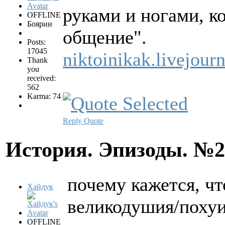
руками и ногами, к
OFFLINE
Боярин
общение".
Posts:
17045
niktoinikak.livejou
Thank
you
received:
562
Karma: 74
Reply
Quote
История. Эпизоды. №
почему кажется, чт
Хайдук
великодушия/похуи
OFFLINE