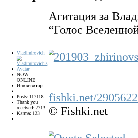
Агитация за Влад
“Голос Вселенной
Vladimirovich
NOW
ONLINE
Инквизитор
fishki.net/2905622
Posts: 117118
Thank you
© Fishki.net
received: 2713
Karma: 123