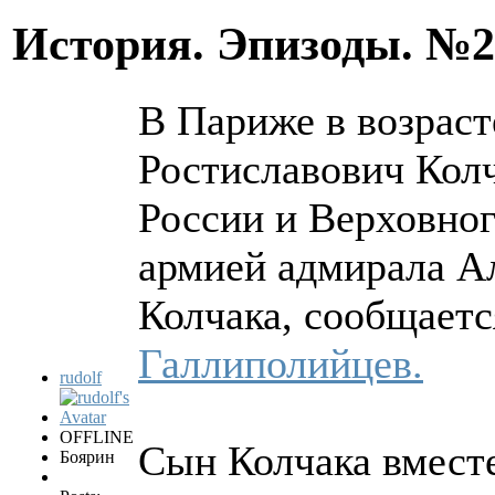
История. Эпизоды. №
В Париже в возраст
Ростиславович Колч
России и Верховно
армией адмирала А
Колчака, сообщаетс
Галлиполийцев.
rudolf
OFFLINE
Сын Колчака вместе
Боярин