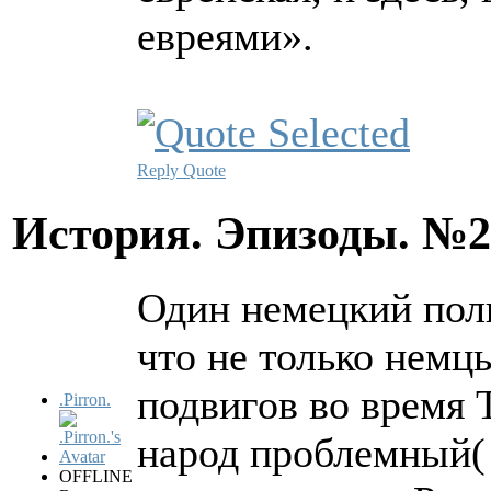
евреями».
Reply
Quote
История. Эпизоды. №
Один немецкий поли
что не только немц
подвигов во время Т
.Pirron.
народ проблемный( 
OFFLINE