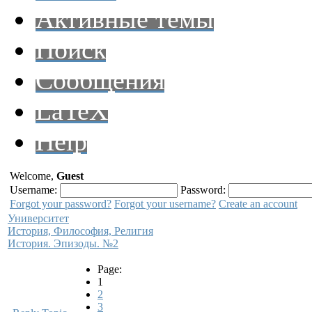
Активные темы
Поиск
Сообщения
LaTeX
Help
Welcome,
Guest
Username:
Password:
Forgot your password?
Forgot your username?
Create an account
Университет
История, Философия, Религия
История. Эпизоды. №2
Page:
1
2
3