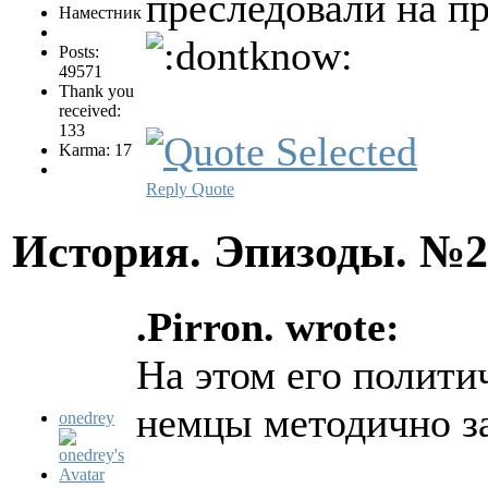
преследовали на п
Наместник
Posts:
49571
Thank you
received:
133
Karma: 17
Reply
Quote
История. Эпизоды. №
.Pirron. wrote:
На этом его политич
немцы методично з
onedrey