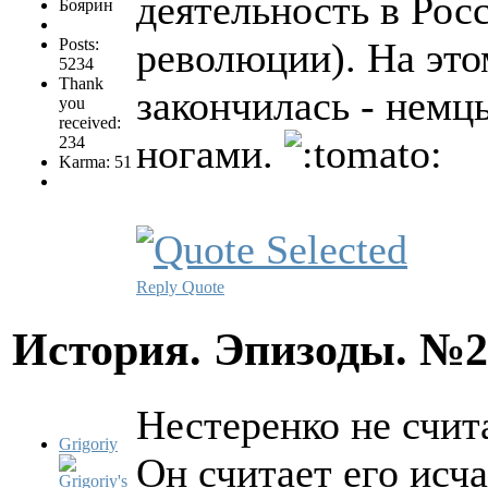
деятельность в Рос
Боярин
Posts:
революции). На это
5234
Thank
закончилась - немц
you
received:
ногами.
234
Karma: 51
Reply
Quote
История. Эпизоды. №
Нестеренко не счит
Grigoriy
Он считает его исча