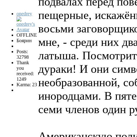
подвалах перед по
пещерные, искажён
onedrey
восьми заговорщико
OFFLINE
мне, - среди них дв
Боярин
Posts:
латыша. Посмотрите
32798
Thank
дураки! И они симв
you
received:
необразованной, с
1249
Karma: 23
инородцами. В пяте
семи членов один р
Американскую поли