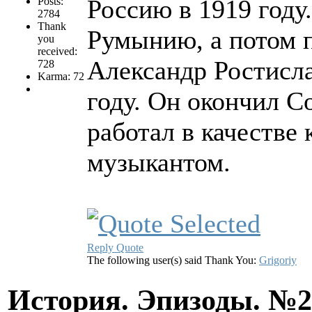
Россию в 1919 году
Posts:
2784
Thank
Румынию, а потом 
you
received:
Александр Ростисла
728
Karma: 72
году. Он окончил С
работал в качестве
музыкантом.
Reply
Quote
The following user(s) said Thank You:
Grigoriy
История. Эпизоды. №