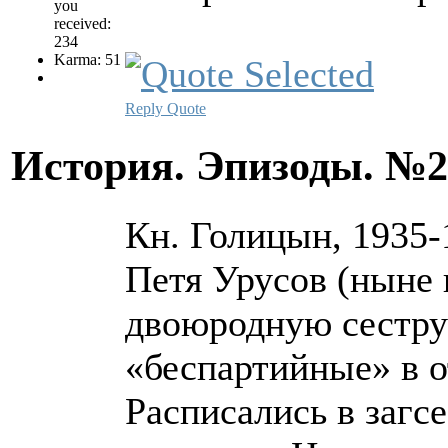
you
received:
234
Karma: 51
Reply
Quote
История. Эпизоды. №
Кн. Голицын, 1935-
Петя Урусов (ныне 
двоюродную сестру
«беспартийные» в 
Расписались в загс