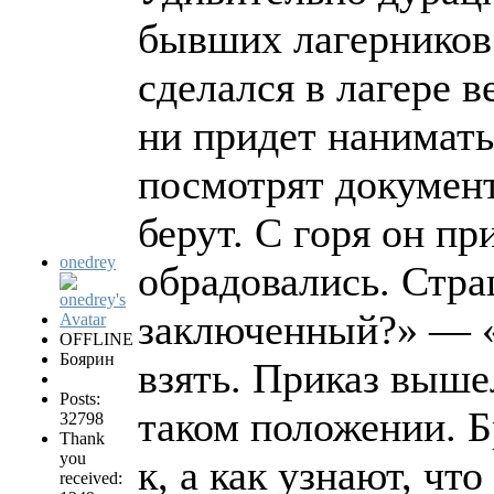
бывших лагерников
сделался в лагере 
ни придет наниматьс
посмотрят документ
берут. С горя он пр
onedrey
обрадовались. Стр
заключенный?» — «
OFFLINE
Боярин
взять. Приказ выше
Posts:
таком положении. Б
32798
Thank
you
к, а как узнают, чт
received: