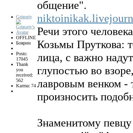
общение".
niktoinikak.livejou
Grigoriy
Речи этого человек
OFFLINE
Козьмы Пруткова: 
Боярин
Posts:
лица, с важно наду
17045
Thank
глупостью во взоре
you
received:
лавровым венком - 
562
Karma: 74
произносить подобн
Знаменитому певцу 