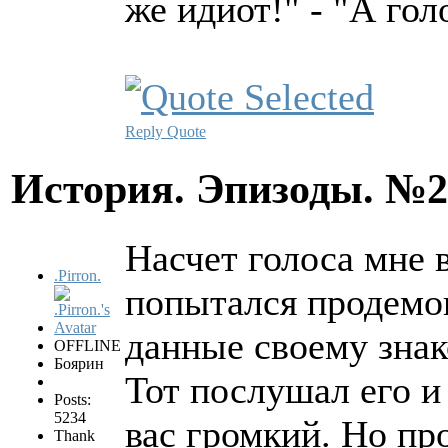
же идиот!" - "А гол
Reply
Quote
История. Эпизоды. №
Насчет голоса мне 
.Pirron.
попытался продемо
данные своему знак
OFFLINE
Боярин
Тот послушал его и 
Posts:
5234
вас громкий. Но пр
Thank