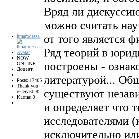
Вряд ли дискуссию
можно считать на
от того является 
limarodessa
Ряд теорий в юрид
NOW
построены - ознак
ONLINE
Доцент
литературой... О
Posts: 17405
Thank you
существуют незави
received: 85
Karma: 0
и определяет что 
исследователями (
исключительно ил