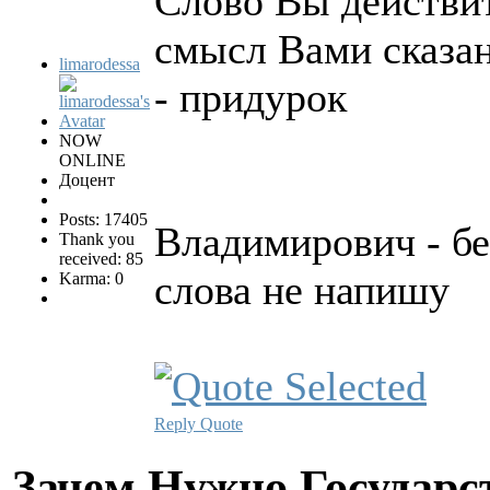
Слово Вы действит
смысл Вами сказан
limarodessa
- придурок
NOW
ONLINE
Доцент
Posts: 17405
Владимирович - бе
Thank you
received: 85
слова не напишу
Karma: 0
Reply
Quote
Зачем Нужно Государс