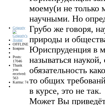
моему(и не только
научными. Но опред
Грубо же говоря, на
Grigoriy
природы и общества
OFFLINE
Юриспруденция в м
Боярин
Posts:
называться наукой,
17046
Thank
обязательность как
you
received:
то общих требованй
563
Karma: 74
в курсе, это не так.
Может Вы приведёт