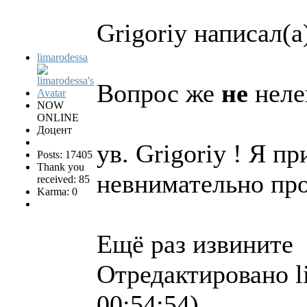
Grigoriy написал(а
limarodessa
Вопрос же
не
неле
NOW
ONLINE
Доцент
ув. Grigoriy ! Я п
Posts: 17405
Thank you
невнимательно про
received: 85
Karma: 0
Ещё раз извините
Отредактировано l
00:54:54)