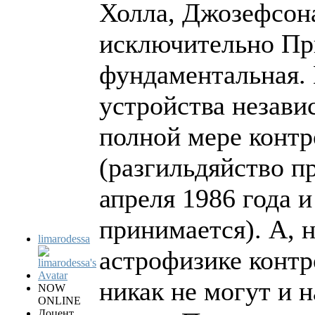
Холла, Джозефсона
исключительно При
фундаментальная. 
устройства незави
полной мере контр
(разгильдяйство 
апреля 1986 года 
принимается). А, 
limarodessa
астрофизике контр
никак не могут и 
NOW
ONLINE
Доцент