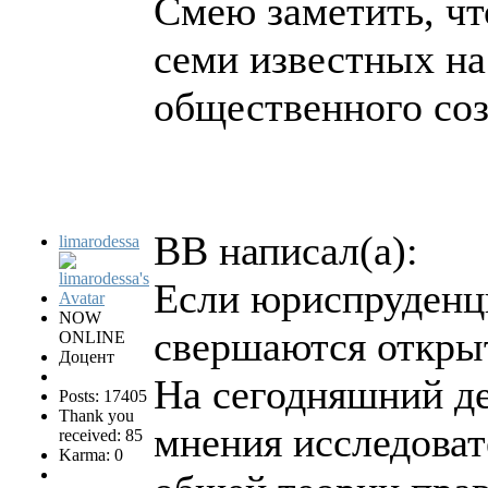
Смею заметить, чт
семи известных н
общественного со
BB написал(а):
limarodessa
Если юриспруденция
NOW
свершаются откры
ONLINE
Доцент
На сегодняшний де
Posts: 17405
Thank you
мнения исследоват
received: 85
Karma: 0