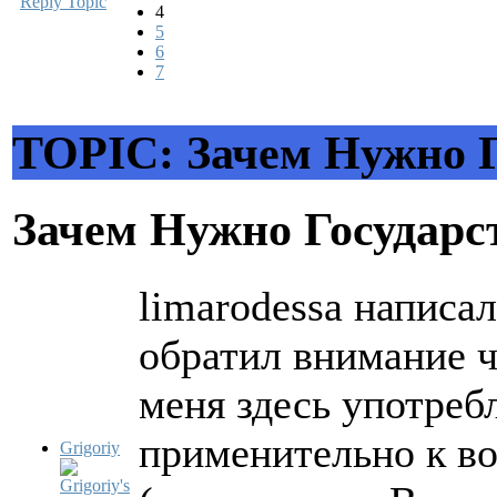
Reply Topic
4
5
6
7
TOPIC: Зачем Нужно Г
Зачем Нужно Государс
limarodessa написал
обратил внимание ч
меня здесь употреб
применительно к во
Grigoriy