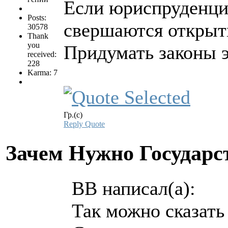
Если юриспруденция 
Posts:
свершаются открыт
30578
Thank
you
Придумать законы эт
received:
228
Karma: 7
Гр.(с)
Reply
Quote
Зачем Нужно Государс
BB написал(а):
Так можно сказать 