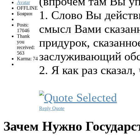
(впрочем там Вы уп
OFFLINE
1. Слово Вы действ
Боярин
Posts:
смысл Вами сказанн
17046
Thank
придурок, сказанное
you
received:
заслуживающий обс
563
Karma: 74
2. Я как раз сказал,
Reply
Quote
Зачем Нужно Государс