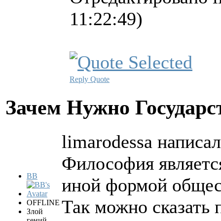
11:22:49)
Reply
Quote
Зачем Нужно Государс
limarodessa написал
Философия являетс
BB
иной формой общест
Так можно сказать п
OFFLINE
Злой
гений