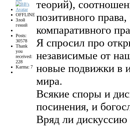
теорий), соотношен
позитивного права,
OFFLINE
Злой
гений
компаративного прав
Posts:
Я спросил про откр
30578
Thank
you
независимые от наш
received:
228
новые подвижки в 
Karma: 7
мира.
Всякие споры и ди
посинения, и богос
Вряд ли дискуссию 