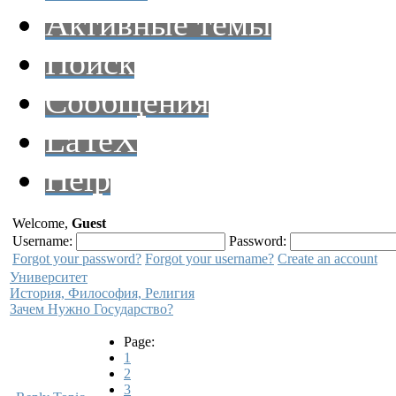
Активные темы
Поиск
Сообщения
LaTeX
Help
Welcome,
Guest
Username:
Password:
Forgot your password?
Forgot your username?
Create an account
Университет
История, Философия, Религия
Зачем Нужно Государство?
Page:
1
2
3