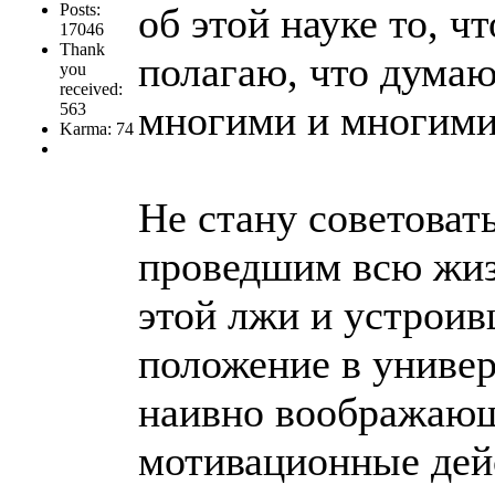
Posts:
об этой науке то, ч
17046
Thank
полагаю, что думаю 
you
received:
многими и многими
563
Karma: 74
Не стану советоват
проведшим всю жиз
этой лжи и устроив
положение в универ
наивно воображающ
мотивационные дей