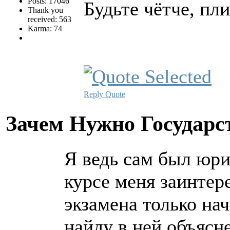
Posts: 17046
Будьте чётче, пл
Thank you
received: 563
Karma: 74
Reply
Quote
Зачем Нужно Государс
Я ведь сам был юри
курсе меня заинтере
экзамена только нач
найду в ней объясне