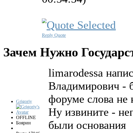
Reply
Quote
Зачем Нужно Государс
limarodessa напис
Владимирович - б
форуме слова не
Grigoriy
Ну извините - не
OFFLINE
были основания
Боярин