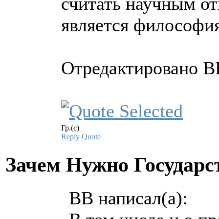
считать научным от
является философия
Отредактировано BB
Гр.(с)
Reply
Quote
Зачем Нужно Государс
BB написал(а):