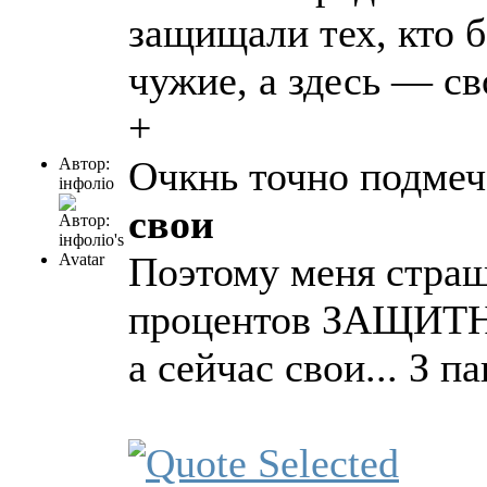
защищали тех, кто б
чужие, а здесь — св
+
Очкнь точно подме
Автор:
інфоліо
свои
Поэтому меня страш
процентов ЗАЩИТНИ
а сейчас свои... З 