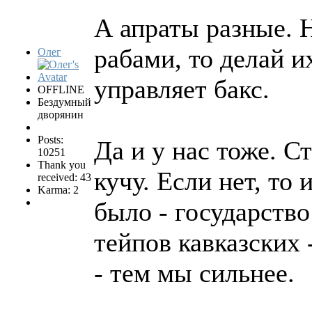
А апраты разные. 
рабами, то делай и
Олег
управляет бакс.
OFFLINE
Бездумный
дворянин
Posts:
Да и у нас тоже. 
10251
Thank you
кучу. Если нет, то 
received: 43
Karma: 2
было - государство
тейпов кавказских 
- тем мы сильнее.