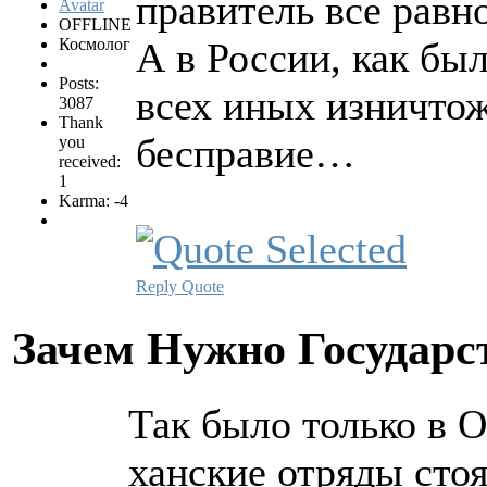
правитель все равно
OFFLINE
Космолог
А в России, как бы
Posts:
всех иных изничтож
3087
Thank
бесправие…
you
received:
1
Karma: -4
Reply
Quote
Зачем Нужно Государс
Так было только в 
ханские отряды стоя