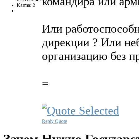
командира или арм
Karma: 2
Или работоспособн
дирекции ? Или н
организацию без п
=
Reply
Quote
Зачем Нужно Государс