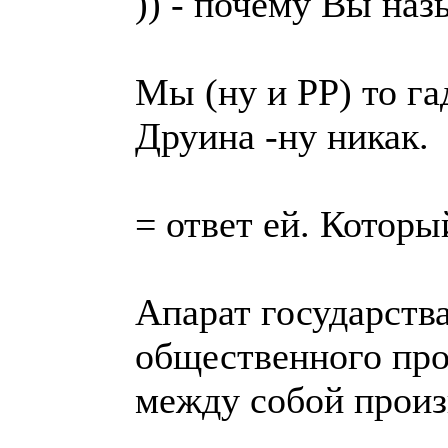
)) - почему Вы наз
Мы (ну и РР) то г
Друина -ну никак.
= ответ ей. Которы
Апарат государств
общественного пр
между собой произ