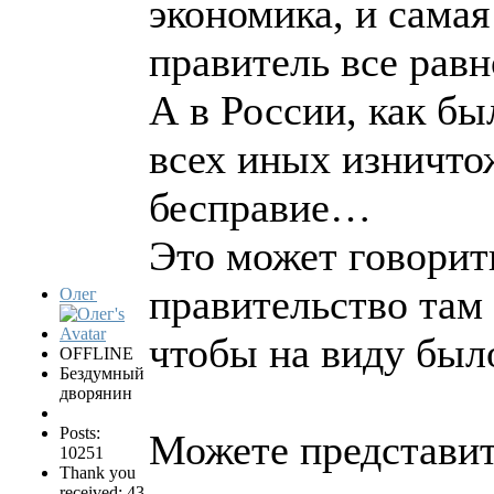
экономика, и самая
правитель все равно
А в России, как бы
всех иных изничтож
бесправие…
Это может говорить
правительство там 
Олег
чтобы на виду было
OFFLINE
Бездумный
дворянин
Posts:
Можете представит
10251
Thank you
received: 43