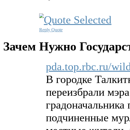
Reply
Quote
Зачем Нужно Государс
pda.top.rbc.ru/wi
В городке Талкит
переизбрали мэра 
градоначальника 
подчиненные мурл