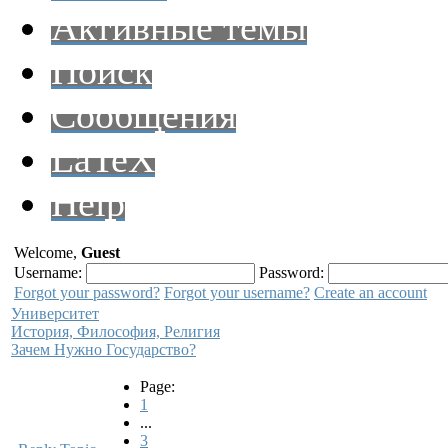
Активные темы
Поиск
Сообщения
LaTeX
Help
Welcome,
Guest
Username:
Password:
Forgot your password?
Forgot your username?
Create an account
Университет
История, Философия, Религия
Зачем Нужно Государство?
Page:
1
...
3