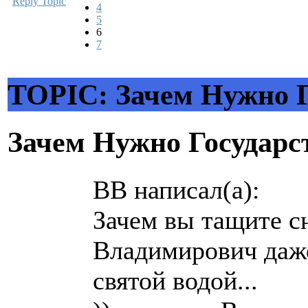
Reply Topic
4
5
6
7
TOPIC: Зачем Нужно Г
Зачем Нужно Государс
BB написал(а):
Зачем вы тащите с
Владимирович даже
святой водой...