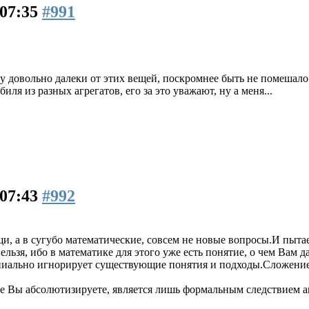
 07:35
#991
сту довольно далеки от этих вещей, поскромнее быть не помешал
иля из разных агрегатов, его за это уважают, ну а меня...
 07:43
#992
вещи, а в сугубо математические, совсем не новые вопросы.И пы
льзя, ибо в математике для этого уже есть понятие, о чем Вам да
пиально игнорирует существующие понятия и подходы.Сложение и
ое Вы абсолютизируете, является лишь формальным следствием 