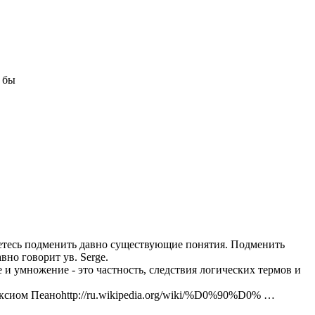
о бы
таетесь подменить давно существующие понятия. Подменить
вно говорит ув. Serge.
 умножение - это частность, следствия логических термов и
аксиом Пеаноhttp://ru.wikipedia.org/wiki/%D0%90%D0% …