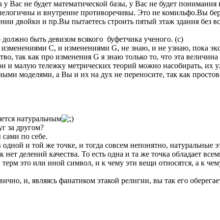
ка у Вас не будет математической базы, у Вас не будет понимания
елогичны и внутренне противоречивы. Это не комильфо.Вы бере
нии двойки и пр.Вы пытаетесь строить пятый этаж здания без в
о должно быть девизом всякого буфетчика ученого. (с)
 изменениями С, и изменениями G, не знаю, и не узнаю, пока эк
тво, так как про изменения G я знаю только то, что эта величина
ион и малую тележку метрических теорий можно насобирать, их у
ыми моделями, а Вы и их на дух не переносите, так как простов
яется натуральным
уг за другом?
ы сами по себе.
 в одной и той же точке, и тогда совсем непонятно, натуральные
как нет делений качества. То есть одна и та же точка обладает вс
, терм это или иной символ, и к чему эти вещи относятся, а к чем
ично, и, являясь фанатиком этакой религии, вы так его оберегае