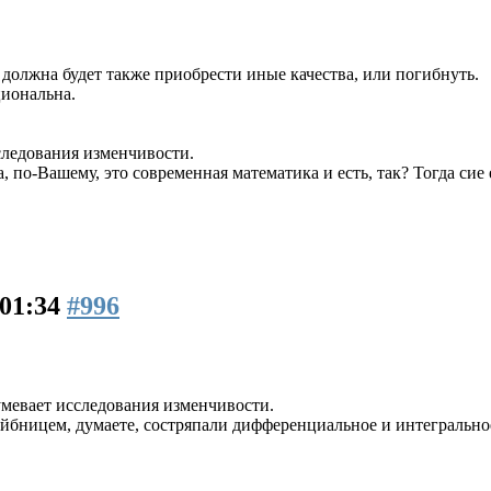
а должна будет также приобрести иные качества, или погибнуть.
циональна.
следования изменчивости.
 по-Вашему, это современная математика и есть, так? Тогда сие
 01:34
#996
умевает исследования изменчивости.
йбницем, думаете, состряпали дифференциальное и интегральное