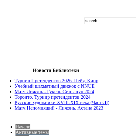
Новости Библиотеки
Турнир Претендентов 2026. Пейя, Кипр
Учебный шахматный движок с NNUE
Матч Лижэнь - Гукеш. Сингапур 2024
Торонто. Турнир претендентов 2024
Русские художники XVIII-XIX века (Часть II)
Матч Непомнящий - Лижэнь. Астана 2023
Начало
Активные темы