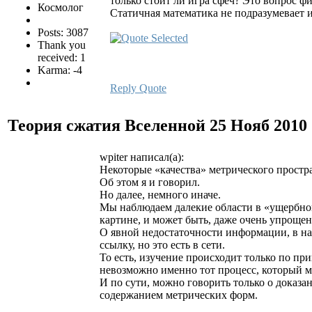
только стоит ли игра сфеч? Это вопрос ф
Космолог
Статичная математика не подразумевает 
Posts: 3087
Thank you
received: 1
Karma: -4
Reply
Quote
Теория сжатия Вселенной
25 Нояб 2010
wpiter написал(а):
Некоторые «качества» метрического простра
Об этом я и говорил.
Но далее, немного иначе.
Мы наблюдаем далекие области в «ущербном»
картине, и может быть, даже очень упроще
О явной недостаточности информации, в на
ссылку, но это есть в сети.
То есть, изучение происходит только по пр
невозможно именно тот процесс, который м
И по сути, можно говорить только о доказ
содержанием метрических форм.