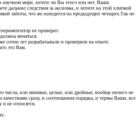
 в научном мире, хотите ли Вы этого или нет. Ваши
те дальние следствия за аксиомы, и лепите на этой хлипкой
сякой заботы, что же находится на предыдущих четырех.Так не
спериментатор не проверит.
 должна меняться.
же сотни лет разрабатывали и проверяли на опыте.
ато это Вам.
 это числа, или мнимые, целые, или дробные, вообще ничего не
еми качествами сразу, и соотношения порядка, и термы Ваши, все
у и не относятся.
те.