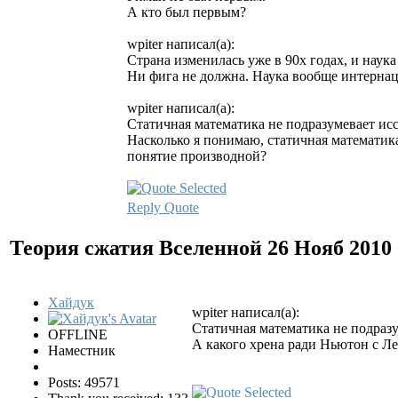
А кто был первым?
wpiter написал(а):
Страна изменилась уже в 90х годах, и наук
Ни фига не должна. Наука вообще интерна
wpiter написал(а):
Статичная математика не подразумевает ис
Насколько я понимаю, статичная математика,
понятие производной?
Reply
Quote
Теория сжатия Вселенной
26 Нояб 2010
Хайдук
wpiter написал(а):
Статичная математика не подраз
OFFLINE
А какого хрена ради Ньютон с Ле
Наместник
Posts: 49571