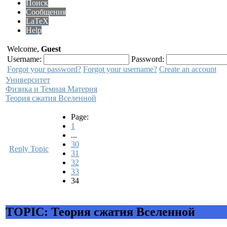
Поиск
Сообщения
LaTeX
Help
Welcome,
Guest
Username:
Password:
Forgot your password?
Forgot your username?
Create an account
Университет
Физика и Темная Материя
Теория сжатия Вселенной
Page:
1
...
30
Reply Topic
31
32
33
34
TOPIC: Теория сжатия Вселенной