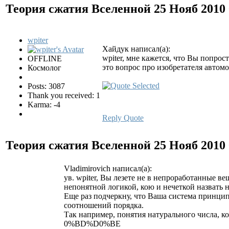
Теория сжатия Вселенной
25 Нояб 2010
wpiter
Хайдук написал(а):
wpiter, мне кажется, что Вы попро
OFFLINE
это вопрос про изобретателя автомоб
Космолог
Posts: 3087
Thank you received: 1
Karma: -4
Reply
Quote
Теория сжатия Вселенной
25 Нояб 2010
Vladimirovich написал(а):
ув. wpiter, Вы лезете не в непроработанные 
непонятной логикой, кою и нечеткой назвать не
Еще раз подчеркну, что Ваша система принци
соотношений порядка.
Так например, понятия натурального числа, к
0%BD%D0%BE