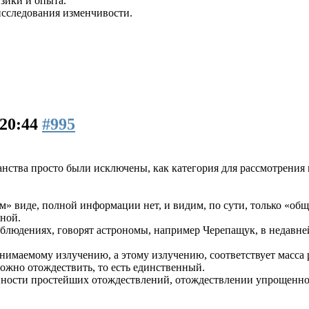
изики и опыта.
исследования изменчивости.
 20:44
#995
нства просто были исключены, как категория для рассмотрения 
 виде, полной информации нет, и видим, по сути, только «общу
нной.
блюдениях, говорят астрономы, например Черепащук, в недавне
инимаемому излучению, а этому излучению, соответствует масса 
ожно отождествить, то есть единственный.
анности простейших отождествлений, отождествлении упрощенной