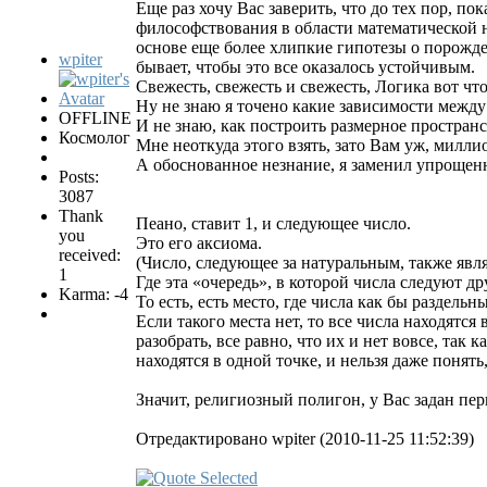
Еще раз хочу Вас заверить, что до тех пор, по
философствования в области математической н
основе еще более хлипкие гипотезы о порожде
wpiter
бывает, чтобы это все оказалось устойчивым.
Свежесть, свежесть и свежесть, Логика вот чт
Ну не знаю я точено какие зависимости между
OFFLINE
И не знаю, как построить размерное пространс
Космолог
Мне неоткуда этого взять, зато Вам уж, милл
А обоснованное незнание, я заменил упрощенн
Posts:
3087
Thank
Пеано, ставит 1, и следующее число.
you
Это его аксиома.
received:
(Число, следующее за натуральным, также явл
1
Где эта «очередь», в которой числа следуют др
Karma: -4
То есть, есть место, где числа как бы раздельн
Если такого места нет, то все числа находятся
разобрать, все равно, что их и нет вовсе, так 
находятся в одной точке, и нельзя даже понять
Значит, религиозный полигон, у Вас задан перв
Отредактировано wpiter (2010-11-25 11:52:39)