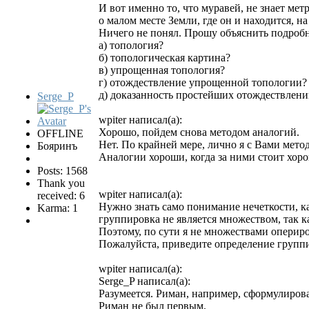
И вот именно то, что муравей, не знает ме
о малом месте Земли, где он и находится, на
Ничего не понял. Прошу объяснить подробн
а) топология?
б) топологическая картина?
в) упрощенная топология?
г) отождествление упрощенной топологии?
д) доказанность простейших отождествлени
Serge_P
wpiter написал(а):
Хорошо, пойдем снова методом аналогий.
OFFLINE
Нет. По крайней мере, лично я с Вами мето
Бояринъ
Аналогии хороши, когда за ними стоит хоро
Posts: 1568
Thank you
wpiter написал(а):
received: 6
Нужно знать само понимание нечеткости, к
Karma: 1
группировка не является множеством, так к
Поэтому, по сути я не множествами оперир
Пожалуйста, приведите определение групп
wpiter написал(а):
Serge_P написал(а):
Разумеется. Риман, например, сформулиров
Риман не был первым.