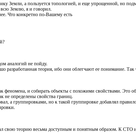
трику Земли, а пользуется топологией, и еще упрощенной, но по
 всю Землю, я и говорил.
ее. Что конкретно по-Вашему есть
й?
дом аналогий не пойду.
шо разработанная теория, ибо они облегчают ее понимание. Так 
ак феномена, и собирать объекты с похожими свойствами. Это о
ак не определены свойства границ.
овал, а группировками, но к такой группировке добавлял прави
ировки.
ал свою теорию весьма доступным и понятным образом. К СТО и