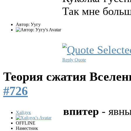
Так мне боль
Автор: Уугу
Reply
Quote
Теория сжатия Вселе
#726
впитер
- явны
Хайдук
OFFLINE
Наместник