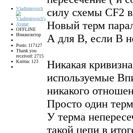
Vladimirovich
силу схемы CF2 в
Новый терм парал
OFFLINE
Инквизитор
А для B, если В н
Posts: 117127
Thank you
received: 2715
Никакая кривизна
Karma: 123
используемые Вп
никакого отношен
Просто один терм
У терма непересе
такой цепи в ито