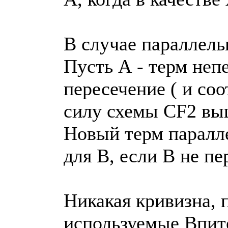
В случае параллел
Пусть А - терм непе
пересечение ( и со
силу схемы CF2 выш
Новый терм паралле
для B, если В не пе
Никакая кривизна, 
используемые Впит