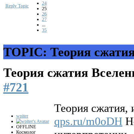
24
Reply Topic
25
26
27
...
35
TOPIC: Теория сжати
Теория сжатия Вселе
#721
Теория сжатия, 
wpiter
qps.ru/m0oDH
Но
OFFLINE
Космолог