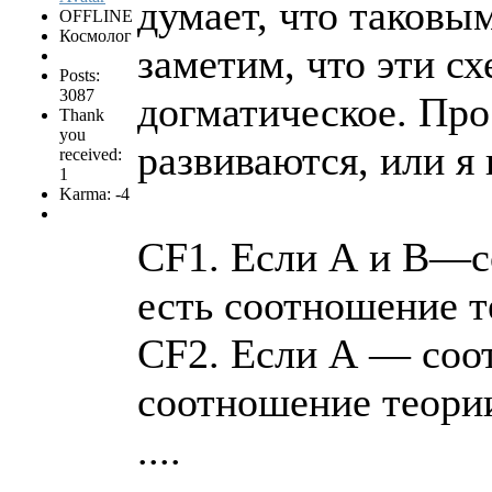
думает, что таковы
OFFLINE
Космолог
заметим, что эти с
Posts:
3087
догматическое. Про
Thank
you
развиваются, или я 
received:
1
Karma: -4
CF1. Если А и В—со
есть соотношение т
CF2. Если А — соот
соотношение теории
....