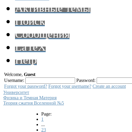
Активные темы
Поиск
Сообщения
LaTeX
Help
Welcome,
Guest
Username:
Password:
Forgot your password?
Forgot your username?
Create an account
Университет
Физика и Темная Материя
Теория сжатия Вселенной №5
Page:
1
...
23