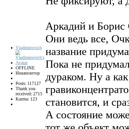
Не фиксируют, а 
Аркадий и Борис 
Они ведь все, Оч
Vladimirovich
название придума
Пока не придумал
OFFLINE
Инквизитор
дураком. Ну а ка
Posts: 117127
гравиконцентрато
Thank you
received: 2715
становится, и сра
Karma: 123
А состояние може
тот же объект мо