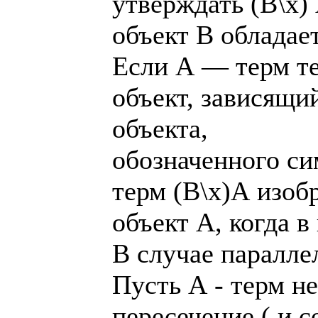
утверждать (В\х) 
объект В обладае
Если А — терм те
объект, зависящи
объекта,
обозначенного си
терм (В\х)А изоб
объект А, когда в
В случае паралл
Пусть А - терм не
пересечение ( и 