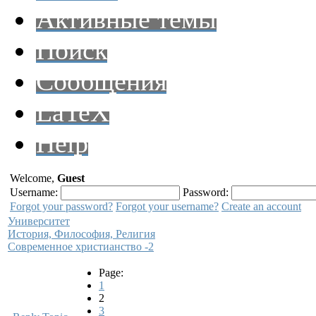
Активные темы
Поиск
Сообщения
LaTeX
Help
Welcome,
Guest
Username:
Password:
Forgot your password?
Forgot your username?
Create an account
Университет
История, Философия, Религия
Современное христианство -2
Page:
1
2
3