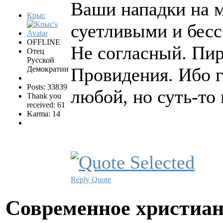
Ваши нападки на м
Крыс
суетливыми и бес
OFFLINE
Не согласный. Пир
Отец
Русской
Провидения. Ибо г
Демократии
Posts: 33839
любой, но суть-то
Thank you
received: 61
Karma: 14
Reply
Quote
Современное христиан