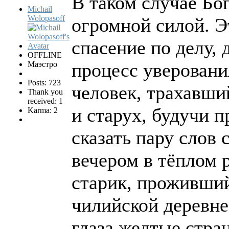
В таком случае Бо
Michail
Wolopasoff
огромной силой. Э
спасение по делу, 
OFFLINE
процесс уверовани
Маэстро
Posts: 723
человек, трахавши
Thank you
received: 1
и старух, будучи 
Karma: 2
сказать пару слов 
вечером в тёплом 
старик, проживший
чилийской деревне
глаза желтые стра