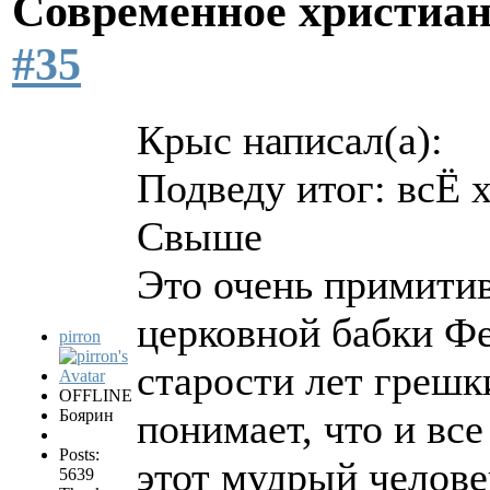
Современное христиан
#35
Крыс написал(а):
Подведу итог: всЁ 
Свыше
Это очень примитив
церковной бабки Ф
pirron
старости лет греш
OFFLINE
Боярин
понимает, что и все
Posts:
этот мудрый челове
5639