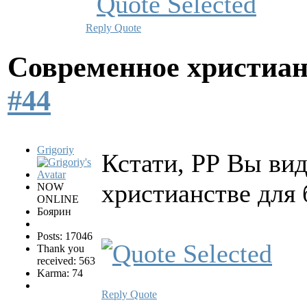
Reply
Quote
Современное христиан
#44
Grigoriy
Кстати, РР Вы ви
христианстве для 
NOW
ONLINE
Боярин
Posts: 17046
Thank you
received: 563
Karma: 74
Reply
Quote