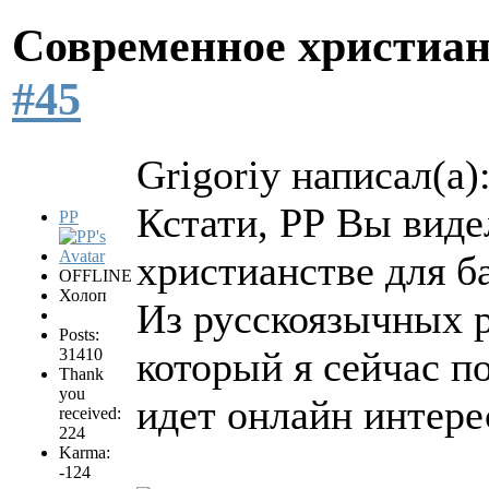
Современное христиан
#45
Grigoriy написал(а)
Кстати, РР Вы вид
PP
христианстве для б
OFFLINE
Холоп
Из русскоязычных 
Posts:
который я сейчас п
31410
Thank
you
идет онлайн интере
received:
224
Karma:
-124