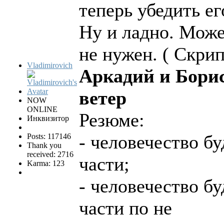
теперь убедить ег
Ну и ладно. Може
не нужен. ( Скрип
Vladimirovich
Аркадий и Борис
ветер
NOW
ONLINE
Резюме:
Инквизитор
- человечество бу
Posts: 117146
Thank you
received: 2716
части;
Karma: 123
- человечество бу
части по не