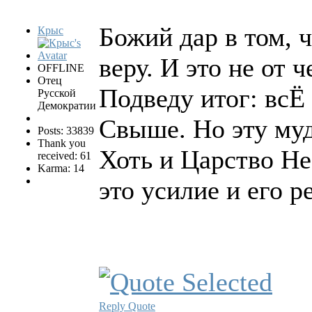
Божий дар в том, 
Крыс
веру. И это не от ч
OFFLINE
Отец
Подведу итог: всЁ
Русской
Демократии
Свыше. Но эту муд
Posts: 33839
Thank you
Хоть и Царство Не
received: 61
Karma: 14
это усилие и его ре
Reply
Quote