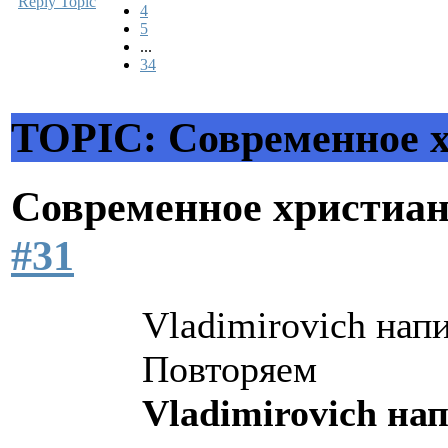
Reply Topic
4
5
...
34
TOPIC: Современное х
Современное христиан
#31
Vladimirovich напи
Повторяем
Vladimirovich нап