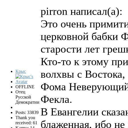
pirron написал(а):
Это очень примити
церковной бабки 
старости лет греш
Кто-то к этому пр
волхвы с Востока, 
Крыс
Фома Неверующий, 
OFFLINE
Отец
Фекла.
Русской
Демократии
В Евангелии сказан
Posts: 33839
Thank you
блаженная, ибо не 
received: 61
Karma: 14