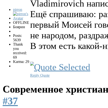
Vladimirovich напис
pirron
Ещё спрашиваю: раз
первый Моисей гово
OFFLINE
Боярин
не народом, раздр
Posts:
5639
В этом есть какой-
Thank
you
received:
69
Karma: 29
Reply
Quote
Современное христиан
#37