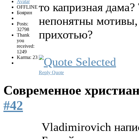
то капризная дама? 
OFFLINE
Боярин
непонятны мотивы, 
Posts:
32798
прихотью?
Thank
you
received:
1249
Karma: 23
Reply
Quote
Современное христиан
#42
Vladimirovich напи