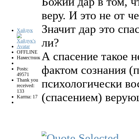
Божий дар в том, ч
веру. И это не от ч
Значит дар это спас
Хайдук
ли?
OFFLINE
А спасение такое н
Наместник
фактом сознания (
Posts:
49571
психологически во
Thank you
received:
133
(спасением) веру
Karma: 17