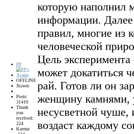
которую наполнил 
информации. Далее
правил, многие из 
человеческой природ
Цель эксперимента 
PP
может докатиться ч
OFFLINE
рай. Готов ли он за
Холоп
женщину камнями, у
Posts:
31410
Thank
несусветной чуше, и
you
received:
воздаст каждому со
224
Karma: