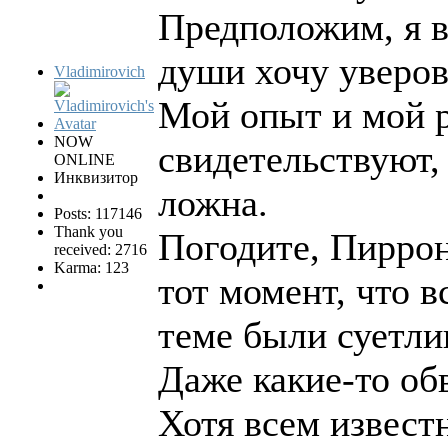
Предположим, я во
души хочу уверов
Vladimirovich
Мой опыт и мой 
NOW
свидетельствуют, 
ONLINE
Инквизитор
ложна.
Posts: 117146
Thank you
Погодите, Пиррон
received: 2716
Karma: 123
тот момент, что в
теме были суетл
Даже какие-то об
Хотя всем известн