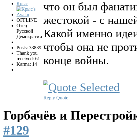
что он был фанати
Крыс
жестокой - с наше
OFFLINE
Отец
Какой именно идеи
Русской
Демократии
чтобы она не прот
Posts: 33839
Thank you
конце войны.
received: 61
Karma: 14
Reply
Quote
Горбачёв и Перестро
#129