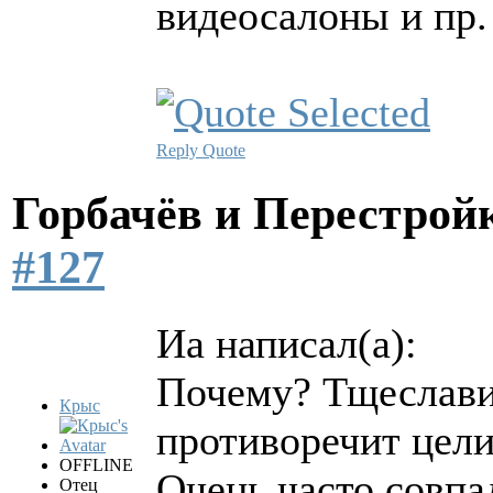
видеосалоны и пр.
Reply
Quote
Горбачёв и Перестро
#127
Иа написал(а):
Почему? Тщеслави
Крыс
противоречит цели
OFFLINE
Очень часто совпа
Отец