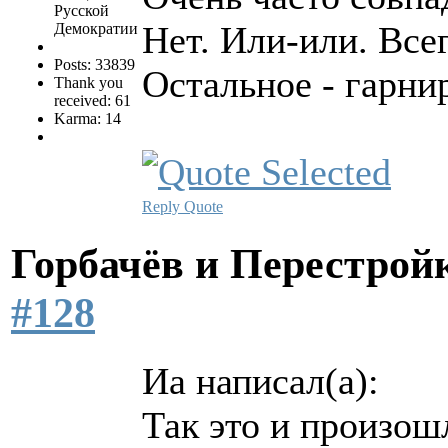
Русской
Нет. Или-или. Все
Демократии
Posts: 33839
Остальное - гарни
Thank you
received: 61
Karma: 14
Reply
Quote
Горбачёв и Перестро
#128
Иа написал(а):
Так это и произош