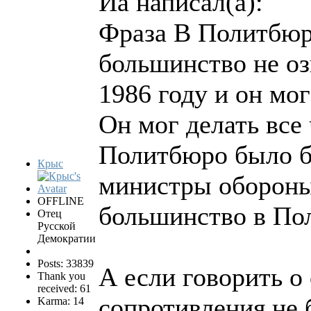
Иа написал(а):
Фраза В Политбюр
большинство не оз
1986 году и он мог
Он мог делать все
Политбюро было бы
Крыс
министры обороны
OFFLINE
большинство в Пол
Отец
Русской
Демократии
Posts: 33839
А если говорить о
Thank you
received: 61
сопротивления не 
Karma: 14