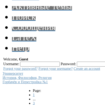
Активные темы
Поиск
Сообщения
LaTeX
Help
Welcome,
Guest
Username:
Password:
Forgot your password?
Forgot your username?
Create an account
Университет
История, Философия, Религия
Горбачёв и Перестройка №1
Page:
1
...
3