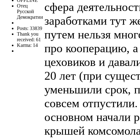
OFFLINE
сфера деятельност
Отец
Русской
заработками тут ж
Демократии
Posts: 33839
путем нельзя мног
Thank you
received: 61
про кооперацию, а
Karma: 14
цеховиков и давал
20 лет (при сущес
уменьшили срок, по
совсем отпустили.
основном начали р
крышей комсомола.