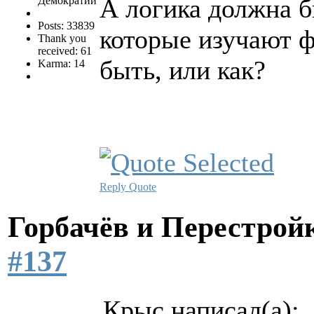
А логика должна бы
Демократии
Posts: 33839
которые изучают ф
Thank you
received: 61
быть, или как?
Karma: 14
Reply
Quote
Горбачёв и Перестро
#137
Крыс написал(а):