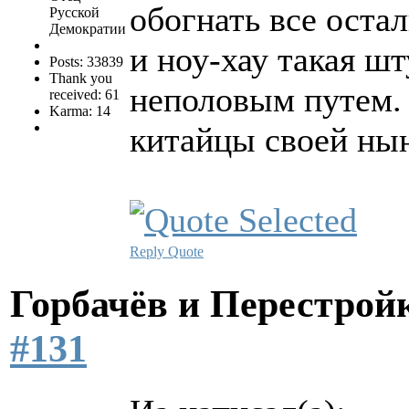
обогнать все оста
Русской
Демократии
и ноу-хау такая ш
Posts: 33839
Thank you
неполовым путем. 
received: 61
Karma: 14
китайцы своей ны
Reply
Quote
Горбачёв и Перестро
#131