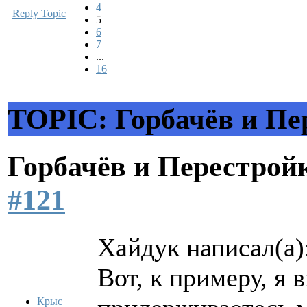
4
Reply Topic
5
6
7
...
16
TOPIC: Горбачёв и Пе
Горбачёв и Перестро
#121
Хайдук написал(а)
Вот, к примеру, я 
Крыс