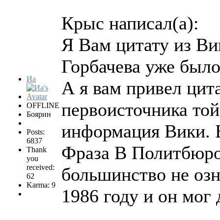
Крыс написал(а):
Я Вам цитату из Вик
Горбачева уже был
Иа
А я вам привел цита
первоисточника той
OFFLINE
Боярин
информация Вики. Б
Posts:
6837
Фраза В Политбюро
Thank
you
received:
большинство не озн
62
Karma: 9
1986 году и он мог 