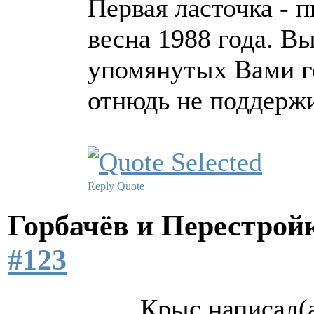
Первая ласточка - 
весна 1988 года. В
упомянутых Вами го
отнюдь не поддерж
Reply
Quote
Горбачёв и Перестро
#123
Крыс написал(а