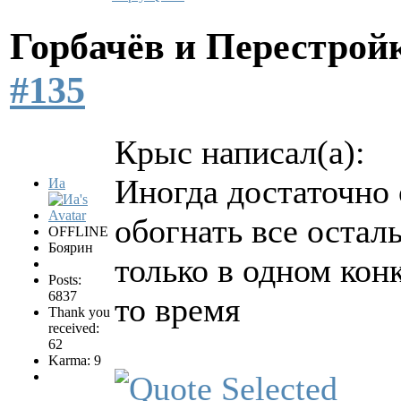
Горбачёв и Перестро
#135
Крыс написал(а):
Иногда достаточно 
Иа
обогнать все остал
OFFLINE
Боярин
только в одном кон
Posts:
6837
то время
Thank you
received:
62
Karma: 9