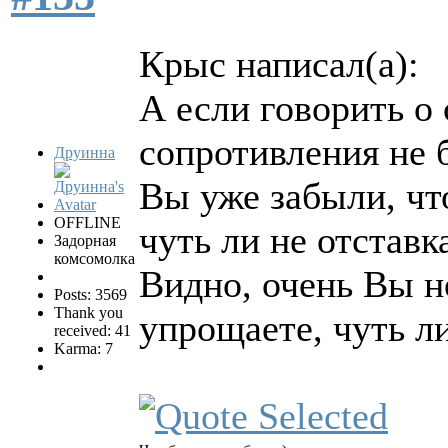
Крыс написал(а):
А если говорить о
сопротивления не 
Друинна
Вы уже забыли, чт
OFFLINE
чуть ли не отставк
Задорная
комсомолка
Видно, очень Вы н
Posts: 3569
Thank you
упрощаете, чуть ли
received: 41
Karma: 7