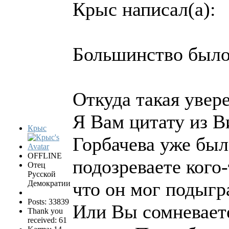
Крыс написал(а):
Большинство было 
Откуда такая увер
Я Вам цитату из Ви
Крыс
Горбачева уже бы
OFFLINE
подозреваете кого-
Отец
Русской
что он мог подыгр
Демократии
Posts: 33839
Или Вы сомневаете
Thank you
received: 61