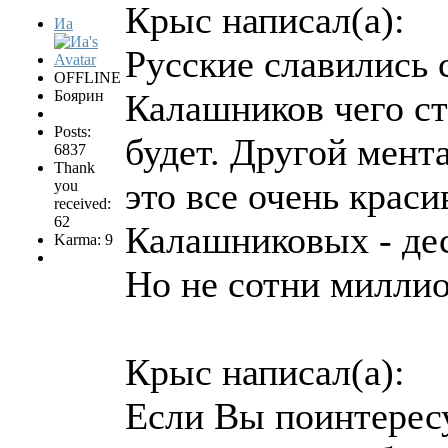
Крыс написал(а):
Иа
Русские славились
OFFLINE
Боярин
Калашников чего ст
Posts:
будет. Другой мента
6837
Thank
это все очень краси
you
received:
62
Калашниковых - дес
Karma: 9
Но не сотни милли
Крыс написал(а):
Если Вы поинтересу