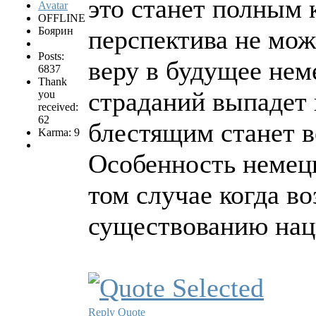
это станет полным к
OFFLINE
Боярин
перспектива не мож
Posts:
веру в будущее нем
6837
Thank
страданий выпадет 
you
received:
62
блестящим станет 
Karma: 9
Особенность немецк
том случае когда в
существованию нац
Reply
Quote