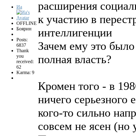
расширения социаль
Иа
к участию в перест
OFFLINE
Боярин
интеллигенции
Posts:
Зачем ему это было 
6837
Thank
полная власть?
you
received:
62
Karma: 9
Кромен того - в 19
ничего серьезного 
кого-то сильно нап
совсем не ясен (но