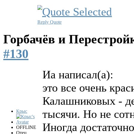
Reply
Quote
Горбачёв и Перестро
#130
Иа написал(а):
это все очень крас
Калашниковых - де
тысячи. Но не сот
Крыс
Иногда достаточно
OFFLINE
Отец