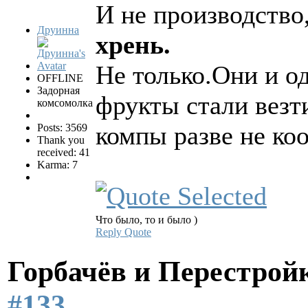
И не производство
Друинна
хрень.
Не только.Они и о
OFFLINE
Задорная
фрукты стали везти
комсомолка
компы разве не ко
Posts: 3569
Thank you
received: 41
Karma: 7
Что было, то и было )
Reply
Quote
Горбачёв и Перестро
#133