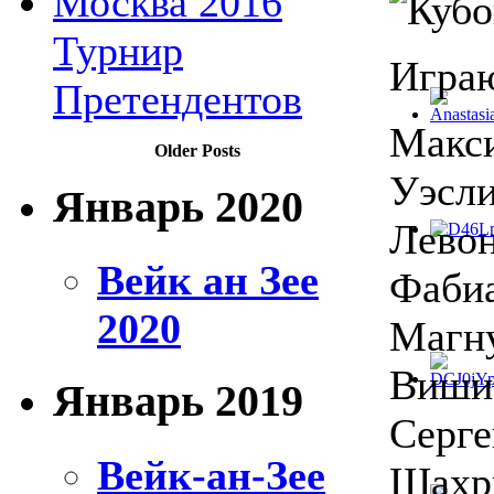
Москва 2016
Турнир
Игра
Претендентов
Макси
Older Posts
Уэсли
Январь 2020
Левон
Вейк ан Зее
Фабиа
2020
Магну
Виши
Январь 2019
Серге
Вейк-ан-Зее
Шахр