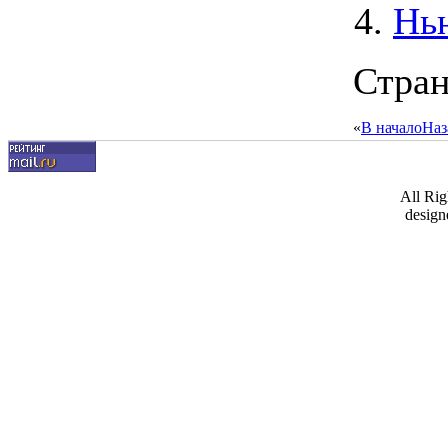
Нь
Стран
«
В начало
Наз
All Ri
design