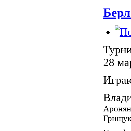
Берл
Турни
28 ма
Игра
Влад
Аронян
Грищу