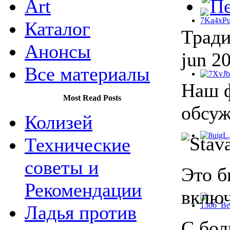
Art
Каталог
Тради
Анонсы
jun 2
Все материалы
Наш 
Most Read Posts
обсуж
Колизей
Технические
советы и
Это б
Рекомендации
включ
Ладья против
С бол