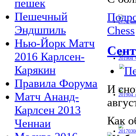
пешек
Пешечный
Подро
Эндшпиль
Chess
Нью-Йорк Матч
Сент
2016 Карлсен-
Карякин
Правила Форума
И сно
Матч Ананд-
авгус
Карлсен 2013
Как 
Ченнаи