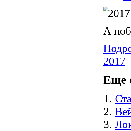
А по
Подро
2017
Еще с
Ста
Вей
Лон