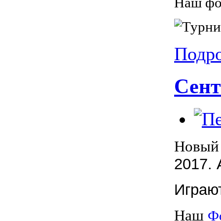
Наш ф
Подро
Сент
Новый 
2017.
Играют
Наш
Ф