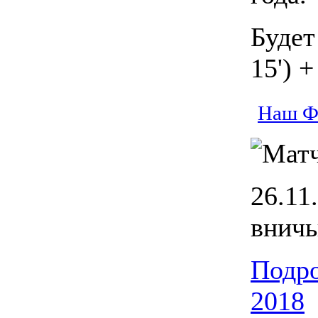
Будет
15') +
Наш Ф
26.11
вничь
Подро
2018