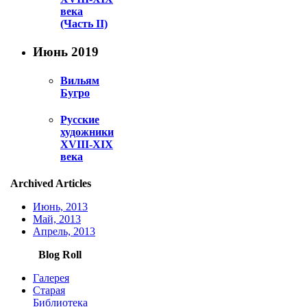
века
(Часть II)
Июнь 2019
Вильям
Бугро
Русские
художники
XVIII-XIX
века
Archived Articles
Июнь, 2013
Май, 2013
Апрель, 2013
Blog Roll
Галерея
Старая
Библиотека