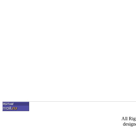
All Ri
design