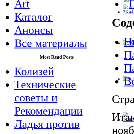
Art
Каталог
Сод
Анонсы
Н
Все материалы
П
Most Read Posts
П
Колизей
В
Технические
советы и
Стра
Рекомендации
Итак
Ладья против
нояб