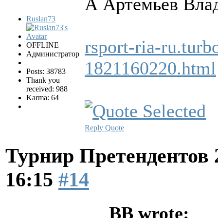
А Артемьев Влад
Ruslan73
rsport-ria-ru.tur
OFFLINE
Администратор
1821160220.html
Posts: 38783
Thank you
received: 988
Karma: 64
Reply
Quote
Турнир Претендентов 
16:15
#14
BB wrote: