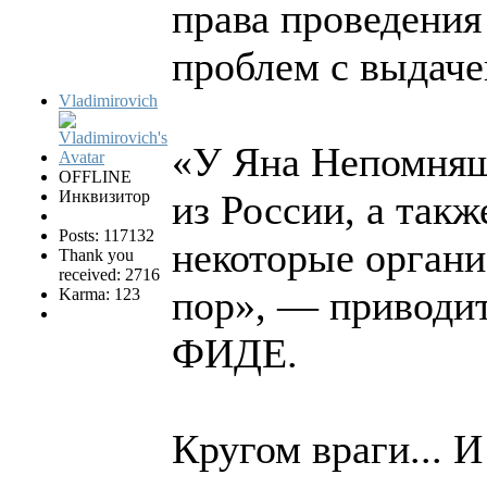
права проведения
проблем с выдаче
Vladimirovich
«У Яна Непомнящ
OFFLINE
Инквизитор
из России, а так
Posts: 117132
некоторые органи
Thank you
received: 2716
пор», — приводи
Karma: 123
ФИДЕ.
Кругом враги... И