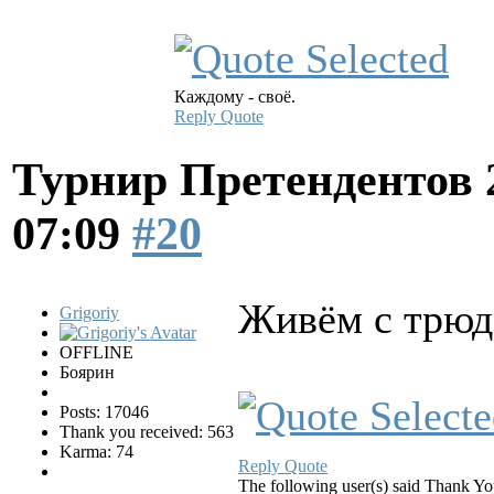
Каждому - своё.
Reply
Quote
Турнир Претендентов 
07:09
#20
Живём с трюд
Grigoriy
OFFLINE
Боярин
Posts: 17046
Thank you received: 563
Karma: 74
Reply
Quote
The following user(s) said Thank Y