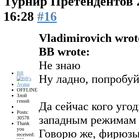
Турнир Претендентов 
16:28
#16
Vladimirovich wrot
BB wrote:
Не знаю
BB
Ну ладно, попробуй
OFFLINE
Злой
гений
Да сейчас кого угод
Posts:
западным режимам 
30578
Thank
you
Говорю же, фирюз
received: