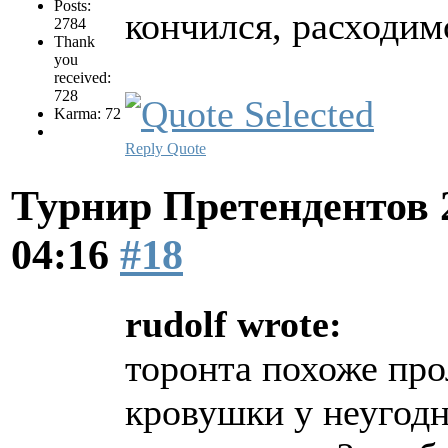
Posts:
кончился, расходимс
2784
Thank
you
received:
728
Karma: 72
Reply
Quote
Турнир Претендентов 
04:16
#18
rudolf wrote:
торонта похоже про
кровушки у неугодн