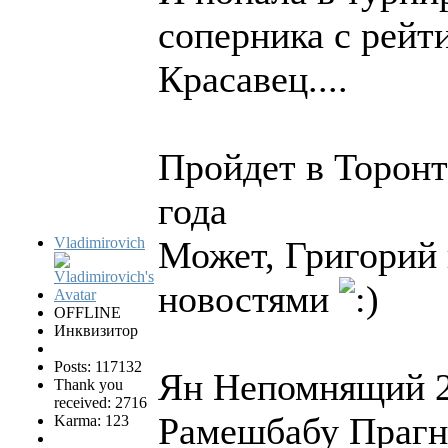
соперника с рейт
Красавец....
Пройдет в Торонт
года
Vladimirovich
Может, Григорий 
новостями
OFFLINE
Инквизитор
Posts: 117132
Ян Непомнящий 
Thank you
received: 2716
Рамешбабу Прагн
Karma: 123