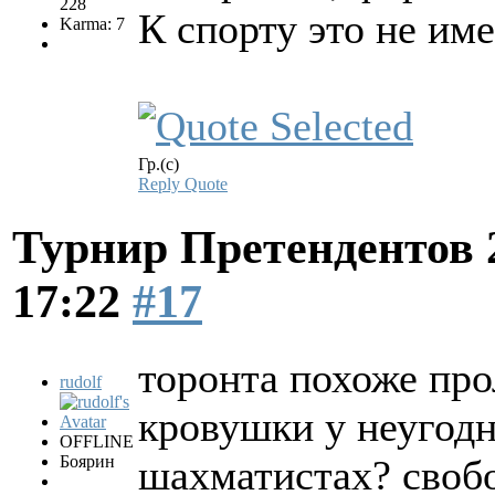
228
К спорту это не им
Karma: 7
Гр.(с)
Reply
Quote
Турнир Претендентов 
17:22
#17
торонта похоже про
rudolf
кровушки у неугодн
OFFLINE
Боярин
шахматистах? своб