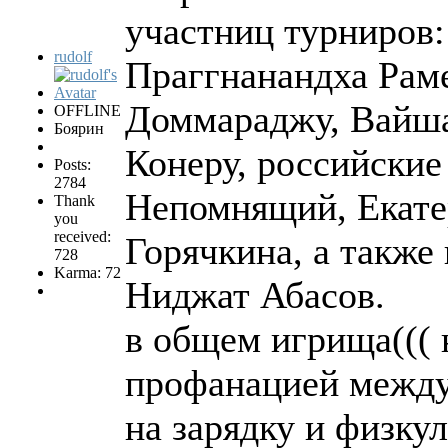
участниц турниров
rudolf
Праггнанандха Рам
Доммараджу, Вайш
OFFLINE
Боярин
Конеру, российские
Posts:
2784
Непомнящий, Екате
Thank
you
received:
Горячкина, а также
728
Karma: 72
Ниджат Абасов.
в общем игрища((( 
профанацией между
на зарядку и физкул