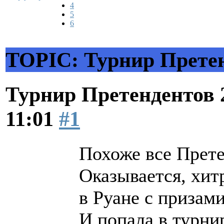
4
5
6
TOPIC: Турнир Претен
Турнир Претендентов 
11:01
#1
Похоже все Прете
Оказывается, хит
в Руане с призами
И попала в турни