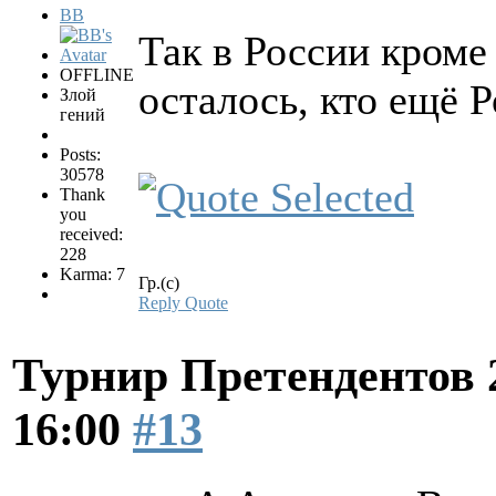
BB
Так в России кроме
OFFLINE
осталось, кто ещё 
Злой
гений
Posts:
30578
Thank
you
received:
228
Karma: 7
Гр.(с)
Reply
Quote
Турнир Претендентов 
16:00
#13