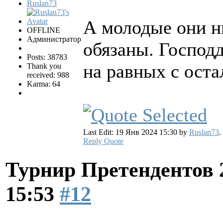
Ruslan73
А молодые они н
OFFLINE
Администратор
обязаны. Господ
Posts: 38783
на равных с ост
Thank you
received: 988
Karma: 64
Last Edit: 19 Янв 2024 15:30 by
Ruslan73
.
Reply
Quote
Турнир Претендентов 
15:53
#12