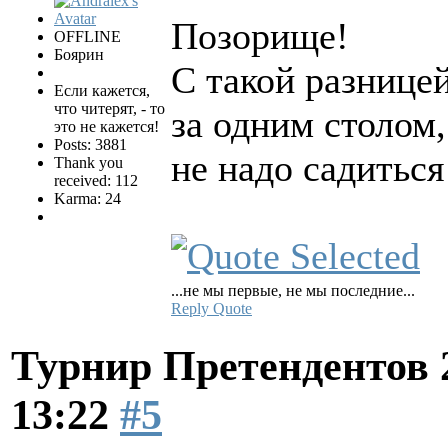
Позорище!
OFFLINE
Боярин
С такой разницей
Если кажется,
что читерят, - то
за одним столом
это не кажется!
Posts: 3881
не надо садиться
Thank you
received: 112
Karma: 24
...не мы первые, не мы последние...
Reply
Quote
Турнир Претендентов 
13:22
#5