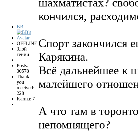
шахматистах? своб
кончился, расходимс
BB
Спорт закончился 
OFFLINE
Злой
Карякина.
гений
Posts:
Всё дальнейшее к 
30578
Thank
малейшего отноше
you
received:
228
Karma: 7
А что там в торонт
непомнящего?