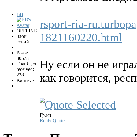
BB
rsport-ria-ru.turbop
OFFLINE
1821160220.html
Злой
гений
Posts:
30578
Ну если он не игра
Thank you
received:
как говорится, рес
228
Karma: 7
Гр.(с)
Reply
Quote