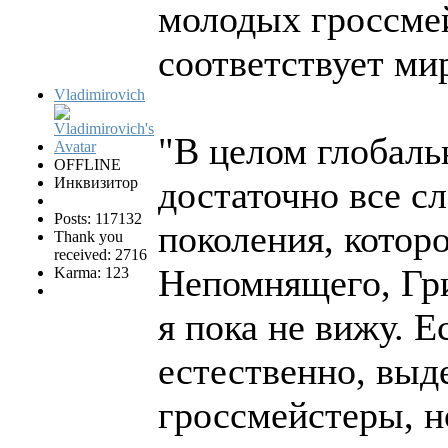
молодых гроссмей
соответствует ми
Vladimirovich
"В целом глобаль
OFFLINE
Инквизитор
достаточно все с
Posts: 117132
поколения, котор
Thank you
received: 2716
Непомнящего, Гри
Karma: 123
я пока не вижу. Е
естественно, выд
гроссмейстеры, но