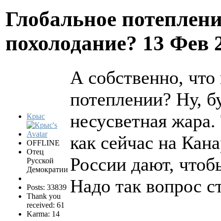
Глобальное потеплени
похолодание?
13 Фев 
А собственно, что
потеплении? Ну, б
несусветная жара. 
Крыс
как сейчас на Кан
OFFLINE
Отец
России дают, чтоб
Русской
Демократии
Надо так вопрос с
Posts: 33839
Thank you
received: 61
Karma: 14