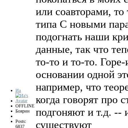
или соавторами, то
типа С новыми пара
подогнать наши кр
данные, так что те
то-то и то-то. Горе
основании одной эт
например, что теор
Иа
когда говорят про с
OFFLINE
подгоняют и т.д. --
Боярин
существуют
Posts:
6837