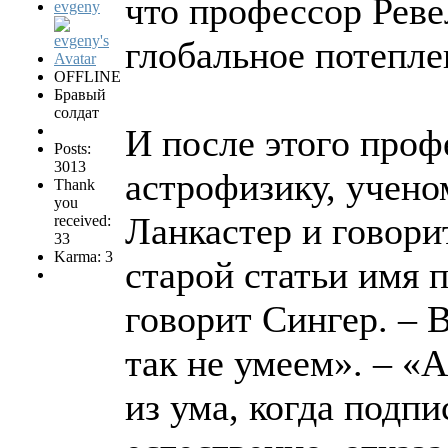
что профессор Реве
evgeny
глобальное потепле
OFFLINE
Бравый
солдат
И после этого проф
Posts:
3013
астрофизику, учено
Thank
you
Ланкастер и говори
received:
33
Karma: 3
старой статьи имя 
говорит Сингер. – 
так не умеем». – «
из ума, когда подпи