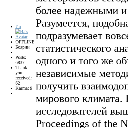
более надежными и
Разумеется, подобн
Иа
подразумевает вовс
OFFLINE
статистического ан
Боярин
одного и того же о
Posts:
6837
Thank
независимые методи
you
received:
получить взаимодо
62
Karma: 9
мирового климата. 
исследователей вы
Proceedings of the 