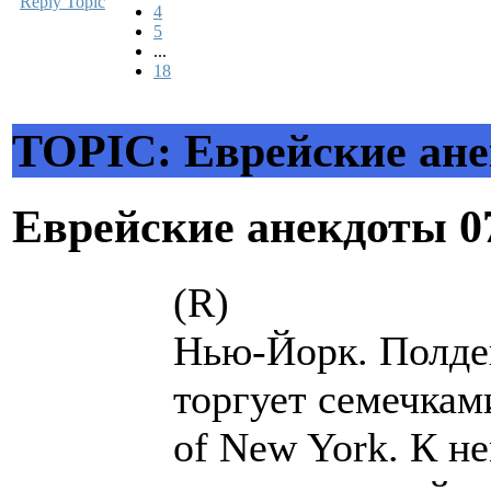
Reply Topic
4
5
...
18
TOPIC: Еврейские ан
Еврейские анекдоты
0
(R)
Нью-Йорк. Полде
торгует семечкам
of New York. К н