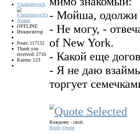
мимо знакомый:
Vladimirovich
- Мойша, одолжи 
- Не могу, - отвеч
OFFLINE
Инквизитор
of New York.
Posts: 117132
Thank you
- Какой еще дого
received: 2716
Karma: 123
- Я не даю взаймы
торгует семечкам
Каждому - своё.
Reply
Quote