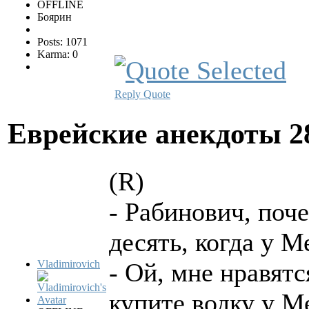
OFFLINE
Боярин
Posts: 1071
Karma: 0
Reply
Quote
Еврейские анекдоты
2
(R)
- Рабинович, поч
десять, когда у М
Vladimirovich
- Ой, мне нравят
купите водку у М