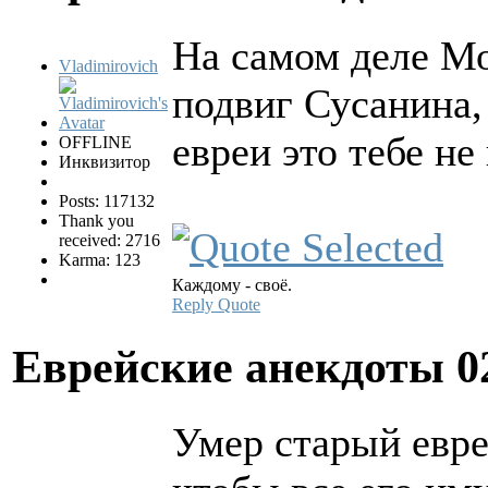
На самом деле Мо
Vladimirovich
подвиг Сусанина, 
евреи это тебе не
OFFLINE
Инквизитор
Posts: 117132
Thank you
received: 2716
Karma: 123
Каждому - своё.
Reply
Quote
Еврейские анекдоты
0
Умер старый евре