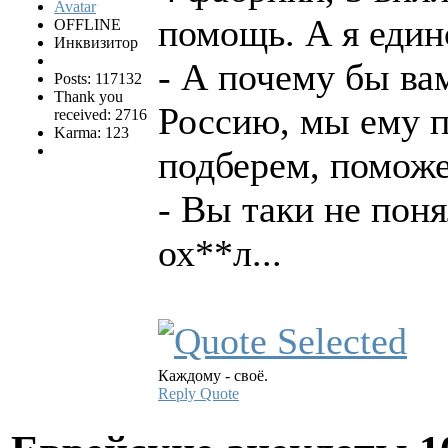
помощь. А я един
OFFLINE
Инквизитор
- А почему бы ва
Posts: 117132
Thank you
Россию, мы ему 
received: 2716
Karma: 123
подберем, поможем
- Вы таки не поня
ох**л...
Каждому - своё.
Reply
Quote