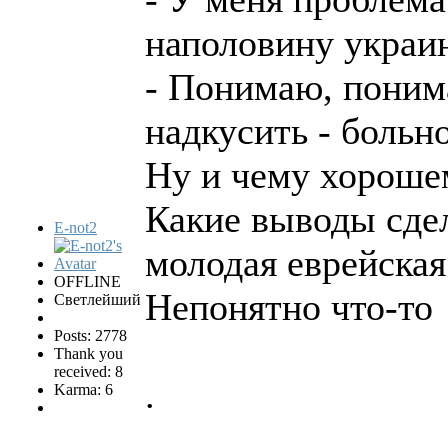
наполовину украи
- Понимаю, понима
надкусить - больно
Ну и чему хорошем
Какие выводы сде
E-not2
молодая еврейская 
OFFLINE
Непонятно что-то
Светлейший
Posts: 2778
Thank you
received: 8
.
Karma: 6
.