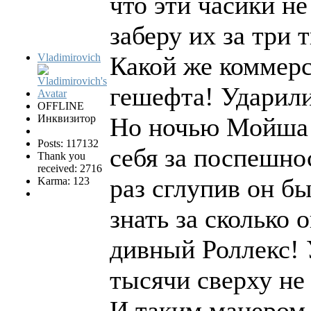
что эти часики не
заберу их за три 
Vladimirovich
Какой же коммерс
гешефта! Ударили
OFFLINE
Инквизитор
Но ночью Мойша с
Posts: 117132
себя за поспешнос
Thank you
received: 2716
раз сглупив он б
Karma: 123
знать за сколько 
дивный Роллекс! 
тысячи сверху не
И таким манером 