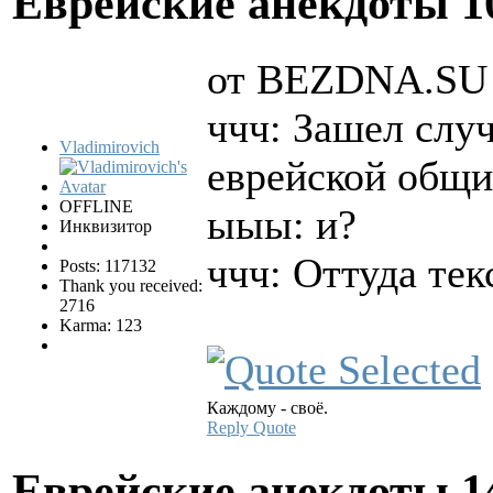
Еврейские анекдоты
1
от BEZDNA.SU
ччч: Зашел случ
Vladimirovich
еврейской общ
OFFLINE
ыыы: и?
Инквизитор
ччч: Оттуда тек
Posts: 117132
Thank you received:
2716
Karma: 123
Каждому - своё.
Reply
Quote
Еврейские анекдоты
1