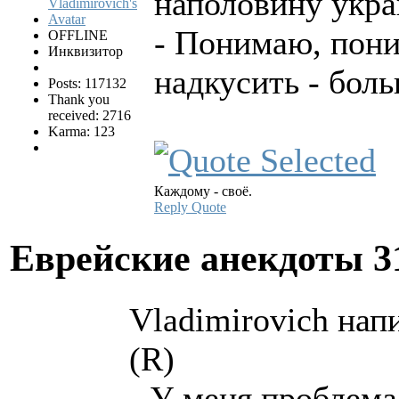
наполовину укра
- Понимаю, пони
OFFLINE
Инквизитор
надкусить - боль
Posts: 117132
Thank you
received: 2716
Karma: 123
Каждому - своё.
Reply
Quote
Еврейские анекдоты
3
Vladimirovich напи
(R)
- У меня проблема