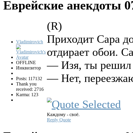
Еврейские анекдоты
0
(R)
Приходит Сара до
Vladimirovich
отдирает обои. Са
— Изя, ты решил 
OFFLINE
Инквизитор
— Нет, переезжа
Posts: 117132
Thank you
received: 2716
Karma: 123
Каждому - своё.
Reply
Quote