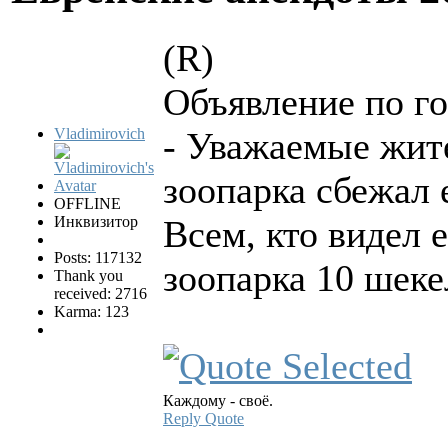
(R)
Объявление по го
Vladimirovich
- Уважаемые жите
зоопарка сбежал 
OFFLINE
Инквизитор
Всем, кто видел е
Posts: 117132
зоопарка 10 шеке
Thank you
received: 2716
Karma: 123
Каждому - своё.
Reply
Quote