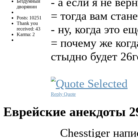
- а если я не верн
Бездумный
дворянин
= тогда вам стан
Posts: 10251
Thank you
- ну, когда это ещ
received: 43
Karma: 2
= почему же когда
стыдно будет 26г
Reply
Quote
Еврейские анекдоты
2
Chesstiger напи