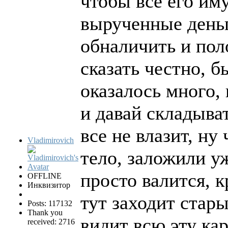
чтобы все его им
вырученные деньги
обналичить и пол
сказать честно, б
оказалось много, 
и давай складыва
все не влазит, ну 
Vladimirovich
тело, заложили уж
просто валится, к
OFFLINE
Инквизитор
тут заходит стар
Posts: 117132
Thank you
видит всю эту кар
received: 2716