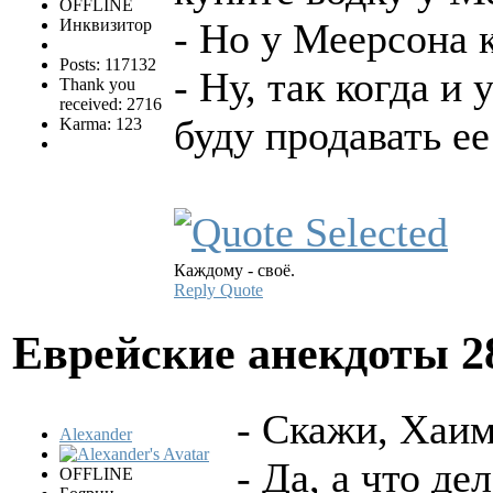
OFFLINE
Инквизитор
- Но у Меерсона к
Posts: 117132
- Ну, так когда и 
Thank you
received: 2716
буду продавать ее
Karma: 123
Каждому - своё.
Reply
Quote
Еврейские анекдоты
2
- Скажи, Хаим
Alexander
- Да, а что дел
OFFLINE