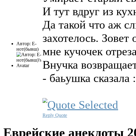
И тут вдруг из ку
Да такой что аж с
захотелось. Зовет 
Автор: Е-
мне кучочек отреза
нот(бывш)
Внучка возвращаетс
- баьушка сказала :
Reply
Quote
Еврейские анекдоты
2