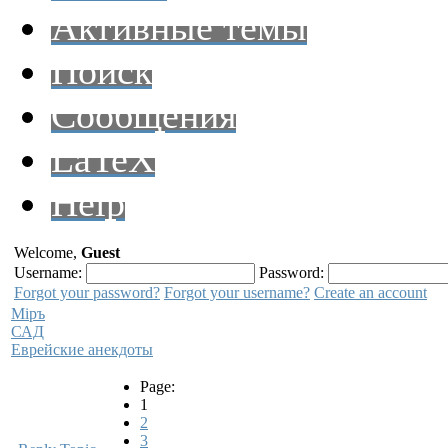
Активные темы
Поиск
Сообщения
LaTeX
Help
Welcome,
Guest
Username:
Password:
Forgot your password?
Forgot your username?
Create an account
Мiръ
САД
Еврейские анекдоты
Page:
1
2
3