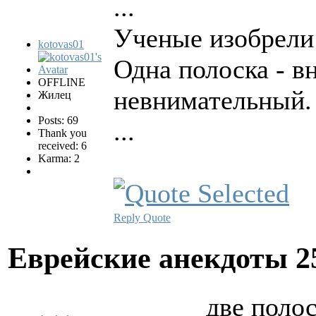
...
Ученые изобрели 
kotovas01
Одна полоска - в
OFFLINE
невнимательный.
Жилец
Posts: 69
...
Thank you
received: 6
Karma: 2
Reply
Quote
Еврейские анекдоты
2
две поло