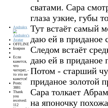
сватами. Сара смот
глаза узкие, губы т
Тут встаёт самый м
Andralex
даю ей в приданое с
OFFLINE
Следом встаёт сред
Боярин
Если
даю ей в приданое 
кажется,
что
Потом - старший чу
читерят, -
то это не
приданое золотой п
кажется!
Posts:
3881
Сара толкает Абрам
Thank
you
на японочку похожа
received:
112