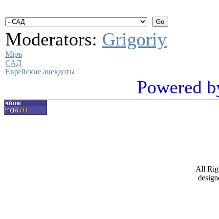
Moderators:
Grigoriy
Мiръ
САД
Еврейские анекдоты
Powered b
All Ri
design