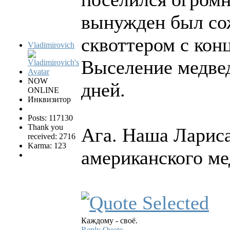
вынужден был со
сквоттером с конц
Vladimirovich
Выселение медвед
NOW
дней.
ONLINE
Инквизитор
Posts: 117130
Thank you
Ага. Наша Лариса
received: 2716
Karma: 123
американского ме
Каждому - своё.
Reply
Quote