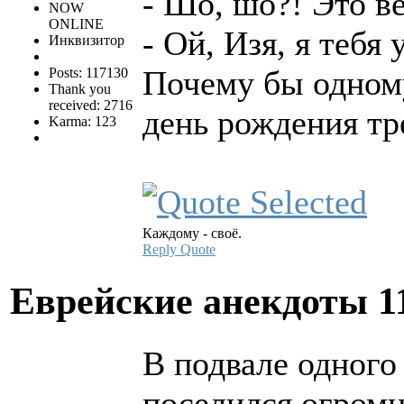
- Шо, шо?! Это в
NOW
ONLINE
- Ой, Изя, я тебя
Инквизитор
Почему бы одному
Posts: 117130
Thank you
received: 2716
день рождения тр
Karma: 123
Каждому - своё.
Reply
Quote
Еврейские анекдоты
1
В подвале одного
поселился огромн