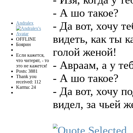
- А шо такое?
- Да вот, хочу т
Andralex
видеть, как ты 
OFFLINE
Боярин
голой женой!
Если кажется,
что читерят, - то
- Авраам, а у те
это не кажется!
Posts: 3881
- А шо такое?
Thank you
received: 112
Karma: 24
- Да вот, хочу п
видел, за чьей ж