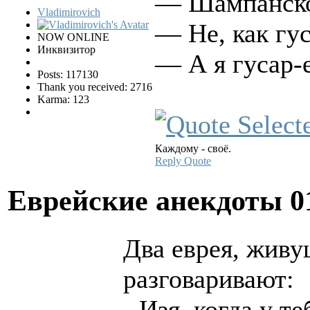
— Шампанско
Vladimirovich
— Не, как гу
NOW ONLINE
Инквизитор
— А я гусар-
Posts: 117130
Thank you received: 2716
Karma: 123
Каждому - своё.
Reply
Quote
Еврейские анекдоты
0
Два еврея, живу
разговаривают:
- Изя, когда у т