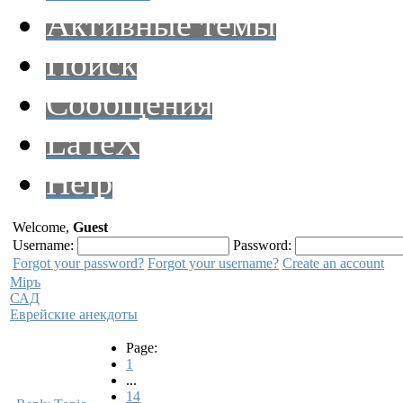
Активные темы
Поиск
Сообщения
LaTeX
Help
Welcome,
Guest
Username:
Password:
Forgot your password?
Forgot your username?
Create an account
Мiръ
САД
Еврейские анекдоты
Page:
1
...
14