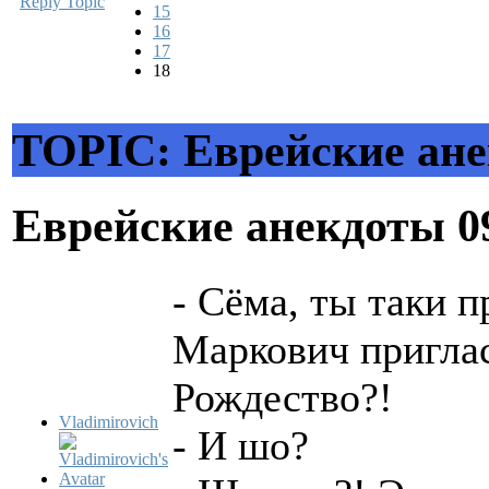
Reply Topic
15
16
17
18
TOPIC: Еврейские ан
Еврейские анекдоты
0
- Сёма, ты таки 
Маркович приглас
Рождество?!
Vladimirovich
- И шо?