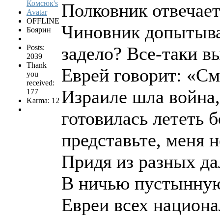
Полковник отвечает
OFFLINE
Чиновник допытывае
Боярин
Posts:
задело? Все-таки в
2039
Thank
Еврей говорит: «Смо
you
received:
Израиле шла война,
177
Karma: 12
готовилась лететь б
представьте, меня н
Придя из разных да
В ничью пустынную
Евреи всех национ