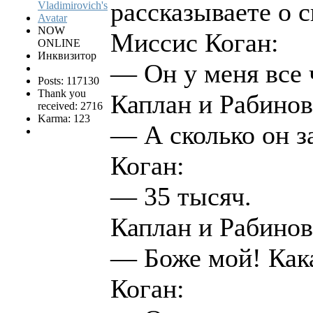
рассказываете о 
NOW
Миссис Коган:
ONLINE
Инквизитор
— Он у меня все 
Posts: 117130
Thank you
Каплан и Рабинов
received: 2716
Karma: 123
— А сколько он з
Коган:
— 35 тысяч.
Каплан и Рабинов
— Боже мой! Кака
Коган: