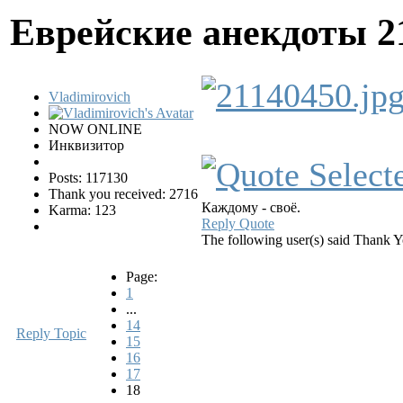
Еврейские анекдоты
2
Vladimirovich
NOW ONLINE
Инквизитор
Posts: 117130
Thank you received: 2716
Каждому - своё.
Karma: 123
Reply
Quote
The following user(s) said Thank 
Page:
1
...
14
Reply Topic
15
16
17
18