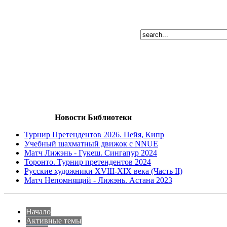
Новости Библиотеки
Турнир Претендентов 2026. Пейя, Кипр
Учебный шахматный движок с NNUE
Матч Лижэнь - Гукеш. Сингапур 2024
Торонто. Турнир претендентов 2024
Русские художники XVIII-XIX века (Часть II)
Матч Непомнящий - Лижэнь. Астана 2023
Начало
Активные темы