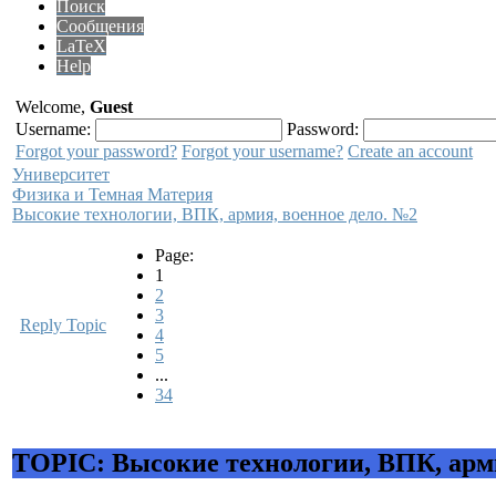
Поиск
Сообщения
LaTeX
Help
Welcome,
Guest
Username:
Password:
Forgot your password?
Forgot your username?
Create an account
Университет
Физика и Темная Материя
Высокие технологии, ВПК, армия, военное дело. №2
Page:
1
2
3
Reply Topic
4
5
...
34
TOPIC: Высокие технологии, ВПК, арми