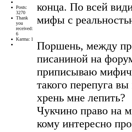
конца. По всей вид
Posts:
3270
мифы с реальностью
Thank
you
received:
6
Karma: 1
Поршень, между пр
писаниной на форум
приписываю мифиче
такого перепуга вы
хрень мне лепить?
Чукчино право на м
кому интересно про