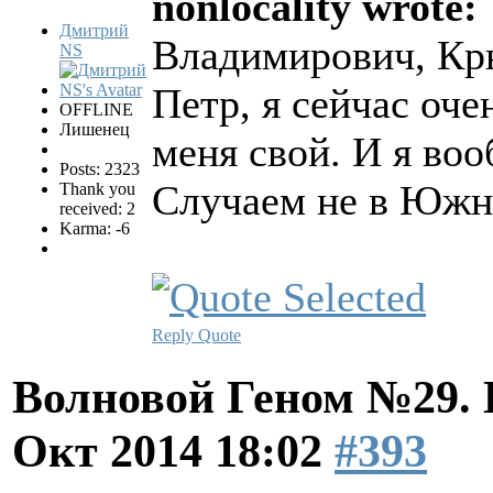
nonlocality wrote:
Дмитрий
Владимирович, Кр
NS
Петр, я сейчас оче
OFFLINE
Лишенец
меня свой. И я воо
Posts: 2323
Случаем не в Южн
Thank you
received: 2
Karma: -6
Reply
Quote
Волновой Геном №29.
Окт 2014 18:02
#393