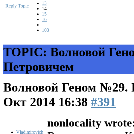
13
Reply Topic
14
15
16
...
103
TOPIC: Волновой Гено
Петровичем
Волновой Геном №29.
Окт 2014 16:38
#391
nonlocality wrote
Vladimirovich