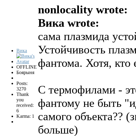
nonlocality wrote:
Вика wrote:
сама плазмида усто
Устойчивость плазм
Вика
фантома. Хотя, кто е
OFFLINE
Боярыня
Posts:
С термофилами - эт
3270
Thank
фантому не быть "и
you
received:
6
самого объекта?? (з
Karma: 1
больше)