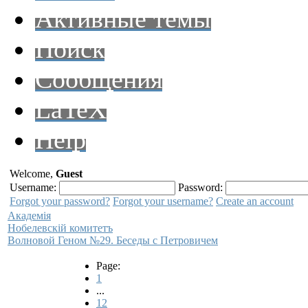
Активные темы
Поиск
Сообщения
LaTeX
Help
Welcome,
Guest
Username:
Password:
Forgot your password?
Forgot your username?
Create an account
Академiя
Нобелевскiй комитетъ
Волновой Геном №29. Беседы с Петровичем
Page:
1
...
12