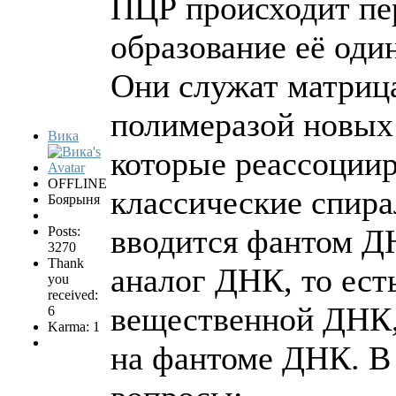
ПЦР происходит пе
образование её од
Они служат матриц
полимеразой новых
Вика
которые реассоции
OFFLINE
классические спира
Боярыня
вводится фантом ДН
Posts:
3270
Thank
аналог ДНК, то ест
you
received:
вещественной ДНК, 
6
Karma: 1
на фантоме ДНК. В 