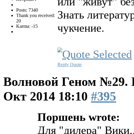
или "живут" б
Posts: 7340
Знать литератур
Thank you received:
20
чукчение.
Karma: -15
Reply
Quote
Волновой Геном №29.
Окт 2014 18:10
#395
Поршень wrote:
Для "дилера" Вики.