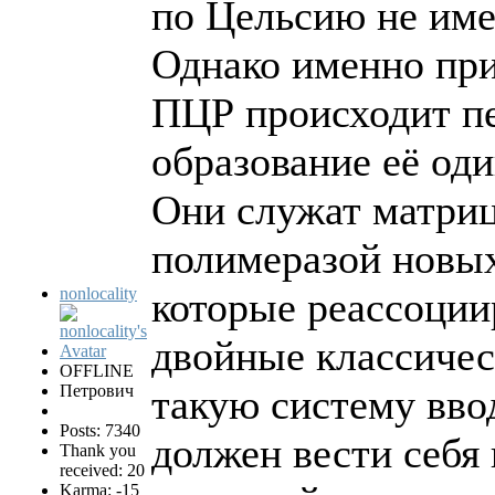
по Цельсию не име
Однако именно при
ПЦР происходит п
образование её од
Они служат матри
полимеразой новы
nonlocality
которые реассоции
двойные классичес
OFFLINE
Петрович
такую систему вво
Posts: 7340
должен вести себя 
Thank you
received: 20
Karma: -15