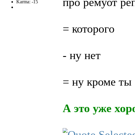
про ремуот ре
Karma: -15
= которого
- ну нет
= ну кроме ты
А это уже хор