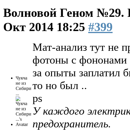
Волновой Геном №29.
Окт 2014 18:25
#399
Мат-анализ тут не п
фотоны с фононами .
за опыты заплатил б
Чукча
то но был ..
не из
Сибири
...
ps
У каждого электрика
предохранитель.