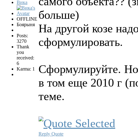
самого объекта?? (з
Вика
больше)
OFFLINE
Боярыня
На другой козе над
Posts:
сформулировать.
3270
Thank
you
received:
6
Сформулируйте. Но 
Karma: 1
в том еще 2010 г (
теме.
Reply
Quote