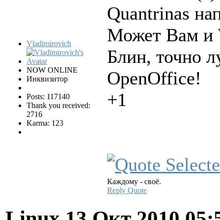
Quantrinas нап
Может Вам и 
Vladimirovich
Блин, точно л
NOW ONLINE
OpenOffice!
Инквизитор
+1
Posts: 117140
Thank you received:
2716
Karma: 123
Каждому - своё.
Reply
Quote
Linux
13 Окт 2010 05: