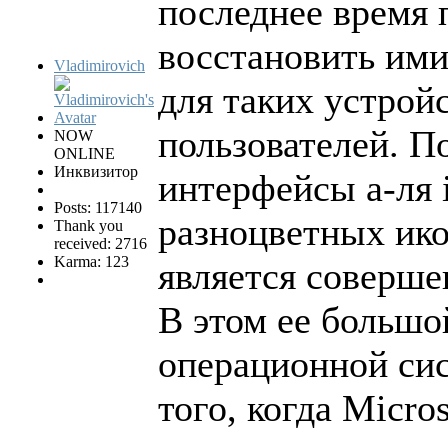
последнее время 
восстановить ими
Vladimirovich
для таких устрой
пользователей. П
NOW
ONLINE
Инквизитор
интерфейсы а-ля 
Posts: 117140
разноцветных ико
Thank you
received: 2716
Karma: 123
является соверше
В этом ее больш
операционной сист
того, когда Micro