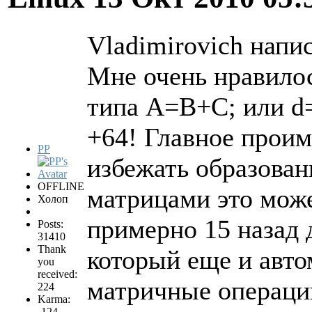
Vladimirovich напис
Мне очень нравило
типа A=B+C; или d=
+64! Главное проим
PP
избежать образован
OFFLINE
матрицами это мож
Холоп
примерно 15 назад 
Posts:
31410
Thank
который еще и авто
you
received:
матричные операци
224
Karma:
-124