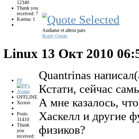
12340
Thank you
received: 7
Karma: 1
Audiatur et altera pars
Reply
Quote
Linux
13 Окт 2010 06:
Quantrinas написал(
PP
Кстати, сейчас сам
OFFLINE
А мне казалось, что
Холоп
Хаскелл и другие 
Posts:
31410
Thank
физиков?
you
received: