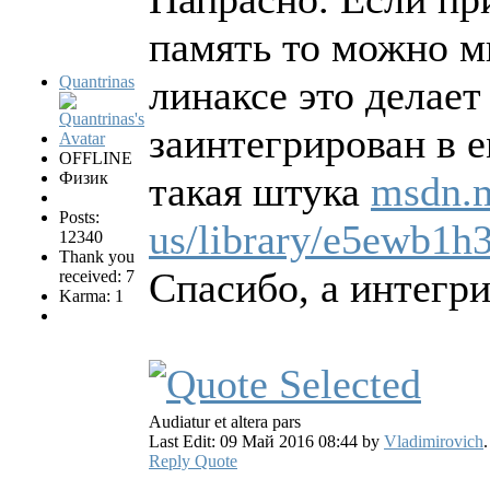
память то можно м
Quantrinas
линаксе это делает
заинтегрирован в е
OFFLINE
Физик
такая штука
msdn.m
Posts:
us/library/e5ewb1h
12340
Thank you
Спасибо, а интегри
received: 7
Karma: 1
Audiatur et altera pars
Last Edit: 09 Май 2016 08:44 by
Vladimirovich
.
Reply
Quote