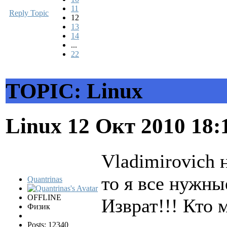
11
Reply Topic
12
13
14
...
22
TOPIC: Linux
Linux
12 Окт 2010 18:
Vladimirovich 
то я все нужн
Quantrinas
OFFLINE
Изврат!!! Кто 
Физик
Posts: 12340