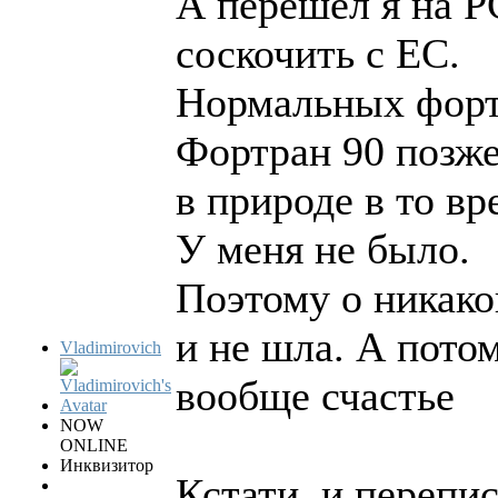
А перешел я на PC
соскочить с ЕС.
Нормальных фортр
Фортран 90 позже
в природе в то вр
У меня не было.
Поэтому о никако
и не шла. А потом
Vladimirovich
вообще счастье
NOW
ONLINE
Инквизитор
Кстати, и перепи