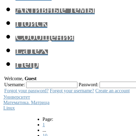
Активные темы
Поиск
Сообщения
LaTeX
Help
Welcome,
Guest
Username:
Password:
Forgot your password?
Forgot your username?
Create an account
Университет
Математика. Матрица
Linux
Page:
1
...
10