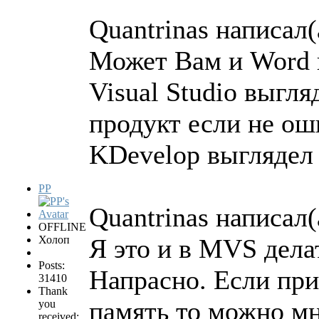
Quantrinas написал(
Может Вам и Word 
Visual Studio выгл
продукт если не о
KDevelop выглядел 
PP
Quantrinas написал(
OFFLINE
Холоп
Я это и в MVS дела
Posts:
Напрасно. Если при
31410
Thank
память то можно мн
you
received: