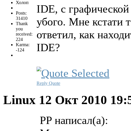
Холоп
IDE, с графической
Posts:
убого. Мне кстати т
31410
Thank
you
ответил, как находи
received:
224
IDE?
Karma:
-124
Reply
Quote
Linux
12 Окт 2010 19:
PP написал(а):