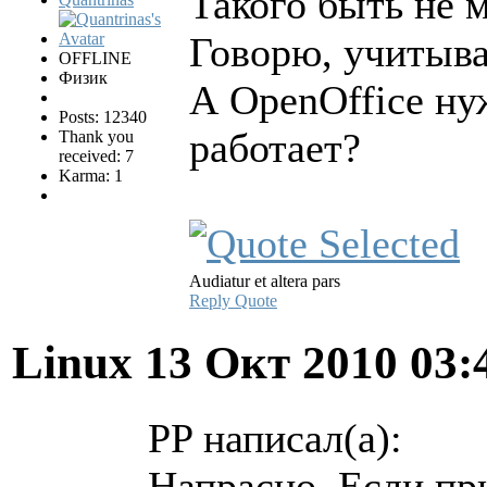
Такого быть не 
Говорю, учитыва
OFFLINE
Физик
А OpenOffice нуж
Posts: 12340
работает?
Thank you
received: 7
Karma: 1
Audiatur et altera pars
Reply
Quote
Linux
13 Окт 2010 03:
PP написал(а):
Напрасно. Если пр