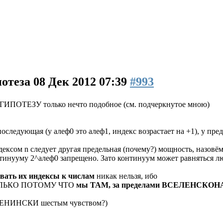
потеза
08 Дек 2012 07:39
#993
 ГИПОТЕЗУ только нечто подобное (см. подчеркнутое мною)
последующая (у алеф0 это алеф1, индекс возрастает на +1), у п
ексом n следует другая предельная (почему?) мощность, назовё
тинууму 2^алеф0 запрещено. Зато континуум может равняться 
вать их индексы к числам
никак нельзя, ибо
 ТОЛЬКО ПОТОМУ ЧТО
мы ТАМ, за пределами ВСЕЛЕНСКО
 ЛЕНИНСКИ шестым чувством?)