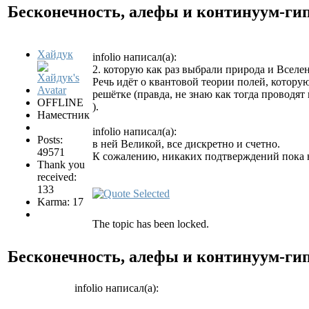
Бесконечность, алефы и континуум-ги
Хайдук
infolio написал(а):
2. которую как раз выбрали природа и Всел
Речь идёт о квантовой теории полей, котор
решётке (правда, не знаю как тогда проводя
OFFLINE
).
Наместник
infolio написал(а):
Posts:
в ней Великой, все дискретно и счетно.
49571
К сожалению, никаких подтверждений пока н
Thank you
received:
133
Karma: 17
The topic has been locked.
Бесконечность, алефы и континуум-ги
infolio написал(а):