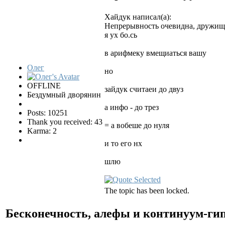
Хайдук написал(а):
Непрерывность очевидна, дружище
я ух бо.сь
в арифмеку вмещиаться вашу
Олег
но
OFFLINE
зайдук считаеи до двуз
Бездумный дворянин
а инфо - до трез
Posts: 10251
Thank you received: 43
= а вобеше до нуля
Karma: 2
и то его нх
шлю
The topic has been locked.
Бесконечность, алефы и континуум-ги