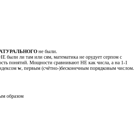
ОНАТУРАЛЬНОГО
не были.
ыли ли там или сям, математика не орудует серпом с
ость понятий. Мощности сравнивают НЕ как числа, а на 1-1
индексом
w
, первым (счётно-)бесконечным порядковым числом.
ым образом