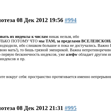
потеза
08 Дек 2012 19:56
#994
вать их индексы к числам
никак нельзя, ибо
о ТОЛЬКО ПОТОМУ ЧТО
мы ТАМ, за пределами ВСЕЛЕНСК
ли, ибо слишком большое и пока не достучались. Важно НЕ б
вою мать!), то бишь грязной эмпирикой. Важна непротиворечив
о первую бесконечность индексов, уже
алефw
обладает другим 
индексов и пр.
те вокруг себя: пространство протягивается именно непрерывн
потеза
08 Дек 2012 21:31
#995