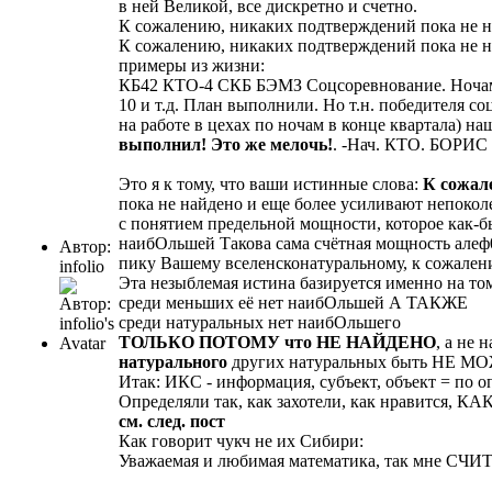
в ней Великой, все дискретно и счетно.
К сожалению, никаких подтверждений пока не н
К сожалению, никаких подтверждений пока не н
примеры из жизни:
КБ42 КТО-4 СКБ БЭМЗ Соцсоревнование. Ночами 
10 и т.д. План выполнили. Но т.н. победителя с
на работе в цехах по ночам в конце квартала) н
выполнил! Это же мелочь!
. -Нач. КТО. БОРИС (
Это я к тому, что ваши истинные слова:
К сожал
пока не найдено и еще более усиливают непокол
с понятием предельной мощности, которое как-б
наибОльшей Такова сама счётная мощность алеф0
Автор:
пику Вашему вселенсконатуральному, к сожале
infolio
Эта незыблемая истина базируется именно на то
среди меньших её нет наибОльшей А ТАКЖЕ
среди натуральных нет наибОльшего
ТОЛЬКО ПОТОМУ что НЕ НАЙДЕНО
, а не
натурального
других натуральных быть НЕ МО
Итак: ИКС - информация, субъект, объект = по
Определяли так, как захотели, как нравится, 
см. след. пост
Как говорит чукч не их Сибири:
Уважаемая и любимая математика, так мне СЧИ