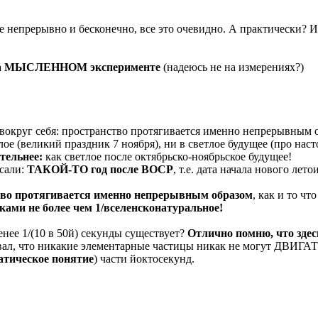
се непрерывно и бесконечно, все это очевидно. А практически?
я на МЫСЛЕННОМ эксперименте
(надеюсь не на измерениях?)
вокруг себя: пространство протягивается именно непрерывным 
ошлое (великий праздник 7 ноября), ни в светлое будущее (про н
тельнее:
как светлое после октябрьско-ноябрьское будущее!
сали:
ТАКОЙ-ТО год после ВОСР
, т.е. дата начала нового ле
тво протягивается именно непрерывным образом
, как и то 
ами не более чем 1/вселенсконатуральное!
нее 1/(10 в 50й) секунды существует?
Отлично помню, что зд
вал, что никакие элементарные частицы никак не могут ДВИГАТЬ
тическое понятие
) части йоктосекунд.