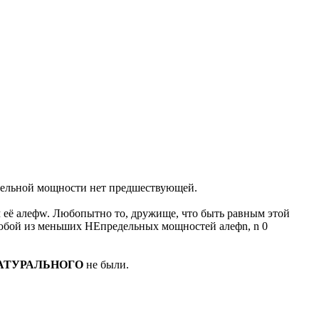
редельной мощности нет предшествующей.
м её алефw. Любопытно то, дружище, что быть равным этой
любой из меньших НЕпредельных мощностей алефn, n 0
НАТУРАЛЬНОГО
не были.