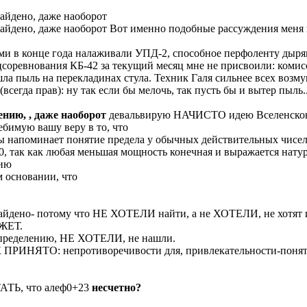
айдено, даже наоборот
айдено, даже наоборот Вот именно подобные рассуждения меня 
в конце года налаживали УПД-2, способное перфоленту дыряви
оцсоревнования КБ-42 за текущий месяц мне не присвоили: комис
ашла пыль на перекладинах стула. Техник Галя сильнее всех возм
всегда прав): ну так если бы мелочь, так пусть бы и вытер пыль..
ению, , даже наоборот
девальвирую НАЧИСТО идею Вселенско
ебимую вашу веру в то, что
ы напоминает понятие предела у обычных действительных чисел.
, так как любая меньшая мощность конечная и выражается нату
нию
м основании, что
 найдено- потому что НЕ ХОТЕЛИ найти, а не ХОТЕЛИ, не хотят и
ЖЕТ.
 определению, НЕ ХОТЕЛИ, не нашли.
КАК ПРИНЯТО: непротиворечивости для, привлекательности-пон
ТАТЬ, что алеф0+23
несчетно?