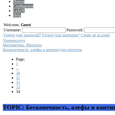
Поиск
Сообщения
LaTeX
Help
Welcome,
Guest
Username:
Password:
Forgot your password?
Forgot your username?
Create an account
Университет
Математика. Матрица
Бесконечность, алефы и континуум-гипотеза
Page:
1
...
30
31
32
33
34
TOPIC: Бесконечность, алефы и конти