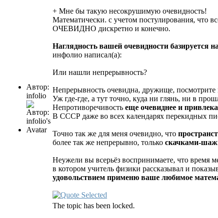
+ Мне бы такую несокрушимую очевидность!
Математически. с учетом постулирования, что в
ОЧЕВИДНО дискретно и конечно.
Наглядность вашей очевидности базируетс
инфолио написал(а):
Или нашли непрерывность?
Автор:
Непрерывность очевидна, дружище, посмотрите 
infolio
Уж где-где, а тут точно, куда ни глянь, ни в пр
Непротиворечивость
еще очевиднее и привлека
В СССР даже во всех календарях перекидных пи
Точно так же для меня очевидно, что
пространс
более так же непрерывно, только
скачками-шажк
Неужели вы всерьёз воспринимаете, что время ме
в котором учитель физики рассказывал и показы
удовольствием применю ваше любимое матема
The topic has been locked.