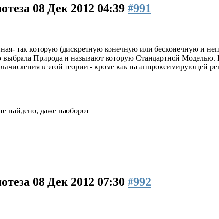
потеза
08 Дек 2012 04:39
#991
енная- так которую (дискретную конечную или бесконечную и н
ую выбрала Природа и называют которую Стандартной Моделью. К
т вычисления в этой теории - кроме как на аппроксимирующей ре
е найдено, даже наоборот
потеза
08 Дек 2012 07:30
#992