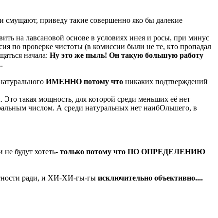
и смущают, приведу такие совершенно яко бы далекие
ть на лавсановой основе в условиях инея и росы, при минус
сия по проверке чистоты (в комиссии были не те, кто пропадал
ущаться начала:
Ну это же пыль! Он такую большую работу
.
натурального
ИМЕННО потому что
никаких подтверждений
 Это такая мощность, для которой среди меньших её нет
ральным числом. А среди натуральных нет наибОльшего, в
 не будут хотеть-
только потому что ПО ОПРЕДЕЛЕНИЮ
ятности ради, и ХИ-ХИ-гы-гы
исключительно объективно....