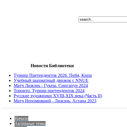
Новости Библиотеки
Турнир Претендентов 2026. Пейя, Кипр
Учебный шахматный движок с NNUE
Матч Лижэнь - Гукеш. Сингапур 2024
Торонто. Турнир претендентов 2024
Русские художники XVIII-XIX века (Часть II)
Матч Непомнящий - Лижэнь. Астана 2023
Начало
Активные темы