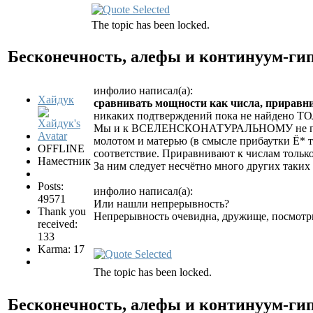
The topic has been locked.
Бесконечность, алефы и континуум-ги
инфолио написал(а):
Хайдук
сравнивать мощности как числа, приравни
никаких подтверждений пока не найден
Мы и к ВСЕЛЕНСКОНАТУРАЛЬНОМУ не подходи
молотом и матерью (в смысле прибаутки Ё* т
OFFLINE
соответствие. Приравнивают к числам тольк
Наместник
За ним следует несчётно много других таких 
Posts:
инфолио написал(а):
49571
Или нашли непрерывность?
Thank you
Непрерывность очевидна, дружище, посмотри
received:
133
Karma: 17
The topic has been locked.
Бесконечность, алефы и континуум-ги