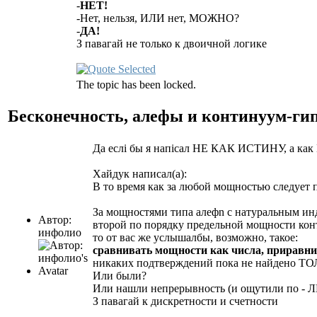
-
НЕТ!
-Нет, нельзя, ИЛИ нет, МОЖНО?
-
ДА!
З павагай не только к двоичной логике
The topic has been locked.
Бесконечность, алефы и континуум-ги
Да еслі бы я напісал НЕ КАК ИСТИНУ, а как
Хайдук написал(а):
В то время как за любой мощностью следует 
За мощностями типа алефn с натуральным инд
Автор:
второй по порядку предельной мощности кон
инфолио
то от вас же услышалбы, возможно, такое:
сравнивать мощности как числа, приравни
никаких подтверждений пока не найдено
Или были?
Или нашли непрерывность (и ощутили по -
З павагай к дискретности и счетности