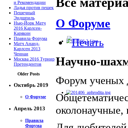
Все матери
и Рекомендации
Ладья против пешек
Пешечный
Эндшпиль
О Форуме
Нью-Йорк Матч
2016 Карлсен-
Карякин
Правила Форума
Матч Ананд-
Карлсен 2013
Ченнаи
Научно-шах
Москва 2016 Турнир
Претендентов
Older Posts
Форум ученых д
Октябрь 2019
Общетематическ
О Форуме
околонаучные,
Апрель 2013
Правила
Для любителей
Форума