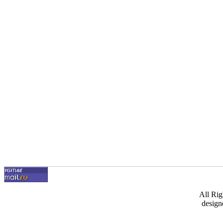
All Ri
design