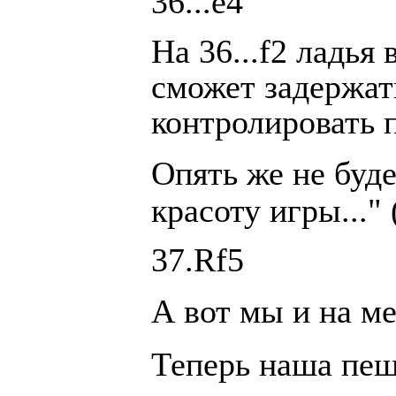
36...e4
На 36...f2 ладья
сможет задержат
контролировать 
Опять же не буд
красоту игры..." 
37.Rf5
А вот мы и на м
Теперь наша пеш