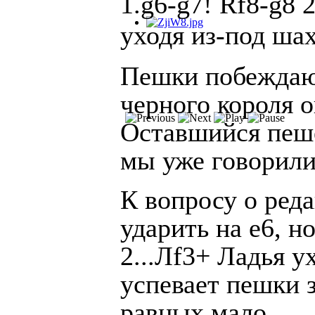
1.g6-g7! Rf8-g8 
уходя из-под ша
Пешки побеждают
черного короля о
Оставшийся пеш
мы уже говорили
К вопросу о реда
ударить на e6, н
2...Лf3+
Ладья ух
успевает пешки 
равных мало.