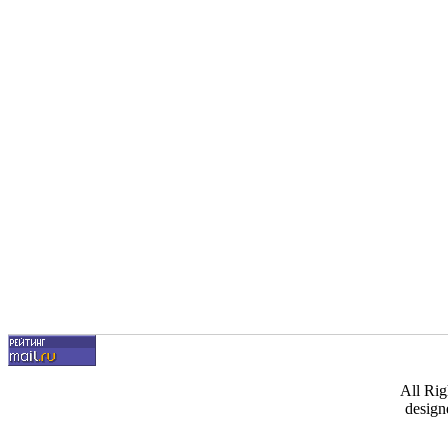
All Ri
design