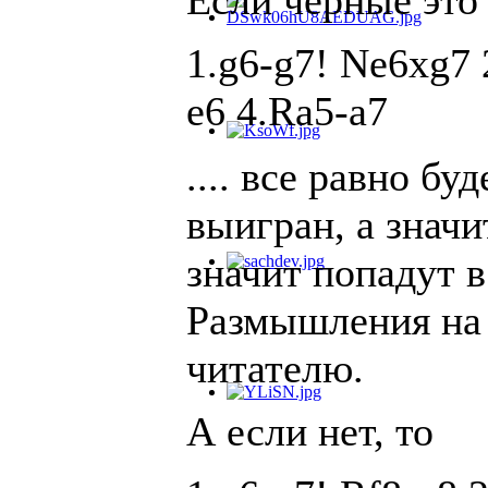
Если черные это 
1.g6-g7! Ne6xg7 
e6 4.Ra5-a7
.... все равно б
выигран, а значи
значит попадут в
Размышления на 
читателю.
А если нет, то