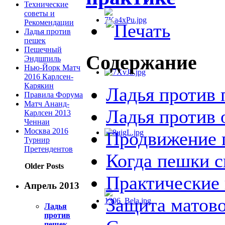
Технические
советы и
Рекомендации
Ладья против
пешек
Пешечный
Содержание
Эндшпиль
Нью-Йорк Матч
2016 Карлсен-
Карякин
Ладья против
Правила Форума
Матч Ананд-
Ладья против
Карлсен 2013
Ченнаи
Москва 2016
Продвижение 
Турнир
Претендентов
Когда пешки с
Older Posts
Практические
Апрель 2013
Защита матово
Ладья
против
пешек