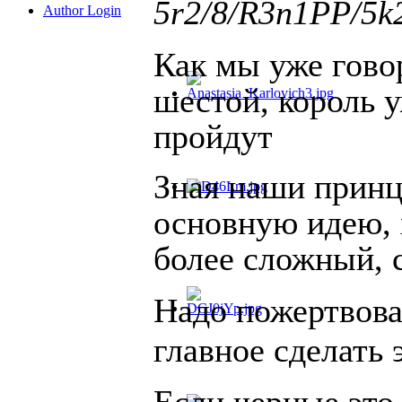
5r2/8/R3n1PP/5k2
Author Login
Как мы уже гово
шестой, король 
пройдут
Зная наши принц
основную идею,
более сложный, с
Надо пожертвоват
главное сделать 