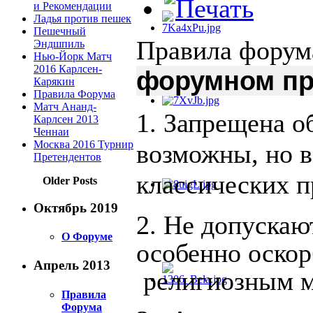
и Рекомендации
Ладья против пешек
Пешечный
Правила форум
Эндшпиль
Нью-Йорк Матч
2016 Карлсен-
форумном пр
Карякин
Правила Форума
Матч Ананд-
1. Запрещена о
Карлсен 2013
Ченнаи
Москва 2016 Турнир
возможны, но 
Претендентов
классических п
Older Posts
Октябрь 2019
2.
Не допускаю
О Форуме
особенно оско
Апрель 2013
религиозным 
Правила
Форума