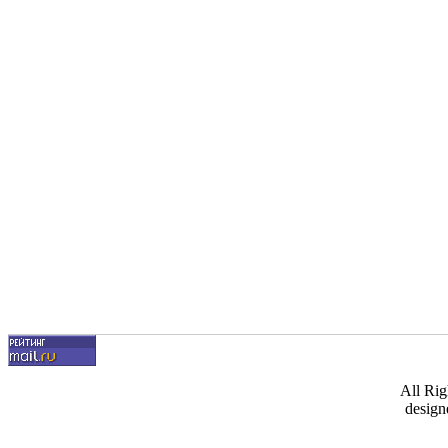
All Ri
design