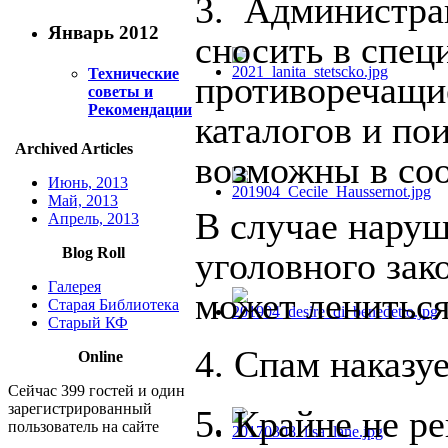
3. Администрац
Январь 2012
сносить в спец
Технические
противоречащи
советы и
Рекомендации
каталогов и по
Archived Articles
возможны в соо
Июнь, 2013
Май, 2013
В случае нару
Апрель, 2013
Blog Roll
уголовного зак
Галерея
может лениться
Старая Библиотека
Старый КФ
4. Спам наказу
Online
Сейчас 399 гостей и один
зарегистрированный
5. Крайне не р
пользователь на сайте