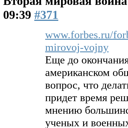
Вторая мировая война
09:39
#371
www.forbes.ru/forb
mirovoj-vojny
Еще до окончани
американском общ
вопрос, что дела
придет время реш
мнению большинст
ученых и военных