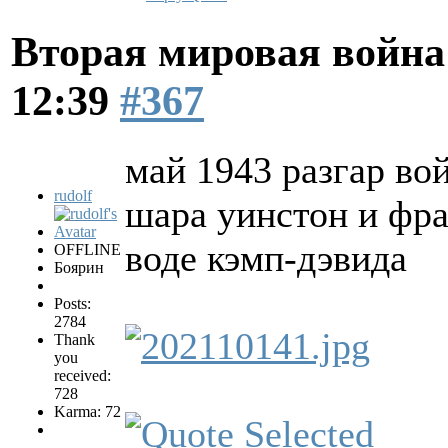
Вторая мировая война
12:39
#367
май 1943 разгар во
rudolf
шара уинстон и фр
воде кэмп-дэвида
OFFLINE
Боярин
Posts:
2784
Thank
you
received:
728
Karma: 72