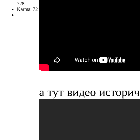
728
Karma: 72
а тут видео истори