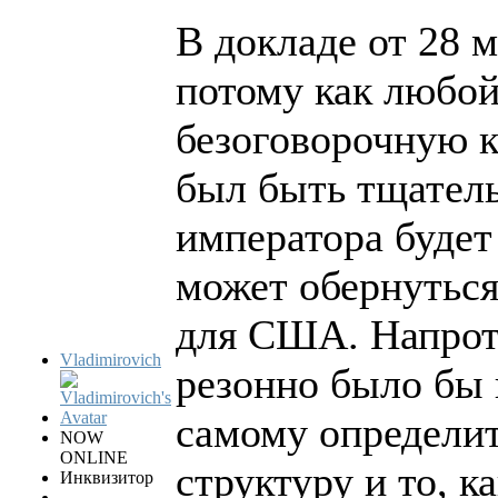
В докладе от 28 м
потому как любой
безоговорочную 
был быть тщател
императора будет
может обернутьс
для США. Напроти
Vladimirovich
резонно было бы 
самому определи
NOW
ONLINE
структуру и то, к
Инквизитор