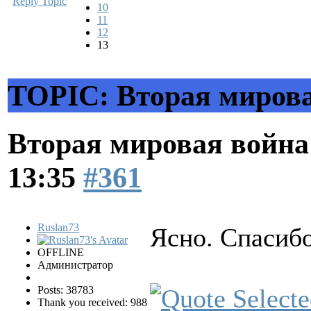
Reply Topic
10
11
12
13
TOPIC: Вторая мирова
Вторая мировая война
13:35
#361
Ruslan73
Ясно. Спасибо
OFFLINE
Администратор
Posts: 38783
Thank you received: 988