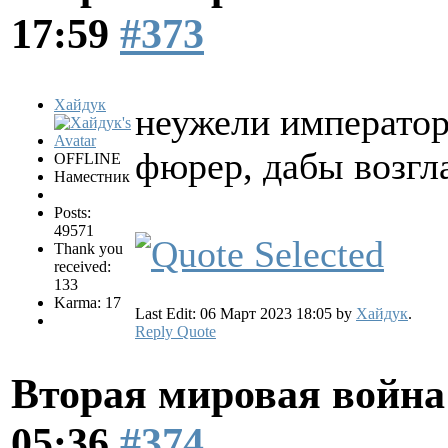
17:59
#373
Хайдук
неужели император
фюрер, дабы возг
OFFLINE
Наместник
Posts:
49571
Thank you
received:
133
Karma: 17
Last Edit: 06 Март 2023 18:05 by
Хайдук
.
Reply
Quote
Вторая мировая война
05:36
#374