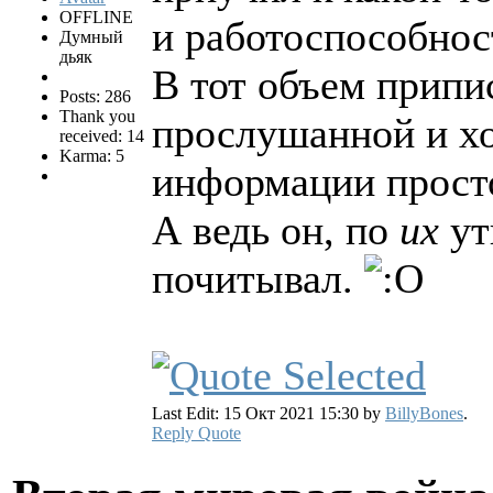
OFFLINE
и работоспособнос
Думный
дьяк
В тот объем припи
Posts: 286
Thank you
прослушанной и хо
received: 14
Karma: 5
информации просто
А ведь он, по
их
ут
почитывал.
Last Edit: 15 Окт 2021 15:30 by
BillyBones
.
Reply
Quote