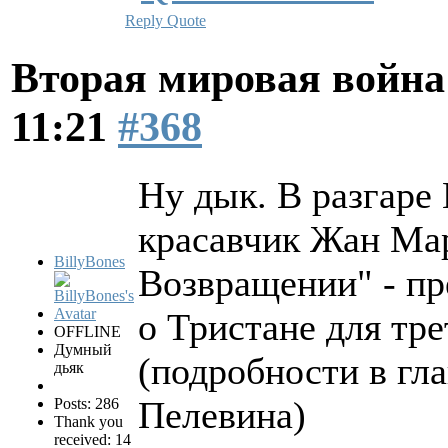
Reply
Quote
Вторая мировая война
11:21
#368
Ну дык. В разгаре 
красавчик Жан Мар
BillyBones
Возвращении" - п
о Тристане для тре
OFFLINE
Думный
(подробности в гл
дьяк
Пелевина)
Posts: 286
Thank you
received: 14