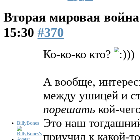
Вторая мировая война
15:30
#370
Ко-ко-ко кто?
))
А вообще, интересн
между ушицей и ст
порешать
кой-чего
Это наш тогдашний
BillyBones
приучил к какой-т