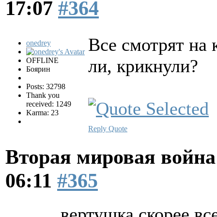
17:07
#364
Все смотрят на 
onedrey
ли, крикнули?
OFFLINE
Боярин
Posts: 32798
Thank you
received: 1249
Karma: 23
Reply
Quote
Вторая мировая война
06:11
#365
вертушка скорее все