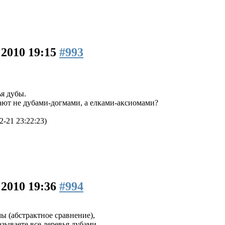
 2010 19:15
#993
ья дубы.
вают не дубами-догмами, а елками-аксиомами?
-21 23:22:23)
 2010 19:36
#994
ы (абстрактное сравнение),
азываете все деревья дубами.