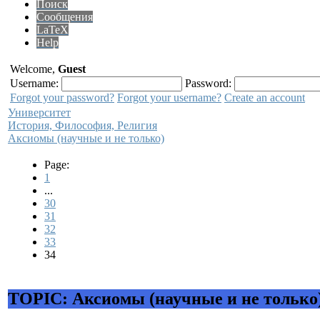
Поиск
Сообщения
LaTeX
Help
Welcome,
Guest
Username:
Password:
Forgot your password?
Forgot your username?
Create an account
Университет
История, Философия, Религия
Аксиомы (научные и не только)
Page:
1
...
30
31
32
33
34
TOPIC: Аксиомы (научные и не только