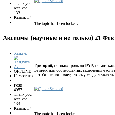
Thank you
received:
133
Karma: 17
The topic has been locked.
Аксиомы (научные и не только)
21 Фев
Хайдук
Григорий
, не знаю троль ли
РАР
, но мне ка
деталях или соотношениях включения части 
OFFLINE
нет. Он не понимает, что ему следует указа
Наместник
Posts:
49571
Thank you
received:
133
Karma: 17
The topic has been locked.