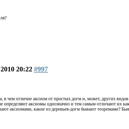
лля?
 2010 20:22
#997
ом, в чем отличие аксиом от простых догм и, может, других вид
ые определяют аксиомы однозначно и тем самым отличают их как
ывают аксиомами, какие из деревьев-догм бывают теоремами? Бы