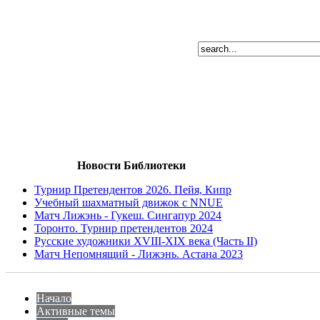
Новости Библиотеки
Турнир Претендентов 2026. Пейя, Кипр
Учебный шахматный движок с NNUE
Матч Лижэнь - Гукеш. Сингапур 2024
Торонто. Турнир претендентов 2024
Русские художники XVIII-XIX века (Часть II)
Матч Непомнящий - Лижэнь. Астана 2023
Начало
Активные темы