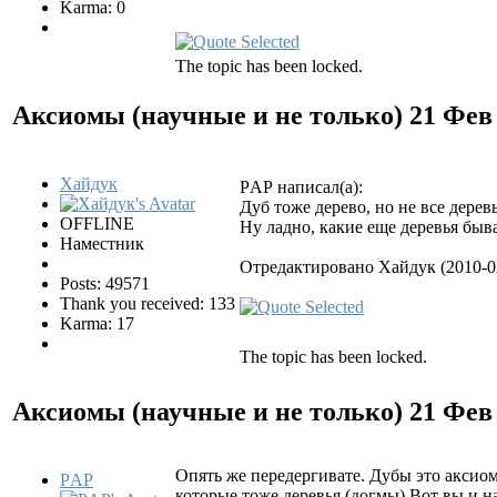
Karma: 0
The topic has been locked.
Аксиомы (научные и не только)
21 Фев
Хайдук
РAР написал(а):
Дуб тоже дерево, но не все дерев
OFFLINE
Ну ладно, какие еще деревья бы
Наместник
Отредактировано Хайдук (2010-02
Posts: 49571
Thank you received: 133
Karma: 17
The topic has been locked.
Аксиомы (научные и не только)
21 Фев
Опять же передергивате. Дубы это аксиом
РAР
которые тоже деревья (догмы) Вот вы и н