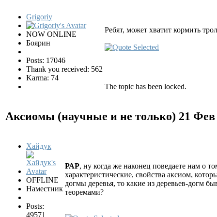
Grigoriy
Ребят, может хватит кормить тро
NOW ONLINE
Боярин
Posts: 17046
Thank you received: 562
Karma: 74
The topic has been locked.
Аксиомы (научные и не только)
21 Фев
Хайдук
РАР
, ну когда же наконец поведаете нам о т
характеристические, свойства аксиом, котор
OFFLINE
догмы деревья, то какие из деревьев-догм б
Наместник
теоремами?
Posts:
49571