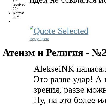
you
received:
224
Karma:
-124
Reply
Quote
Атеизм и Религия - №
AlekseiNK написал
Это разве удар! А
зрения, разве можн
Ну, на это более 