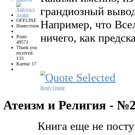
грандиозный выво
OFFLINE
Например, что Всел
Наместник
ничего, как предск
Posts:
49571
Thank you
received:
133
Karma: 17
Reply
Quote
Атеизм и Религия - №
Книга еще не посту