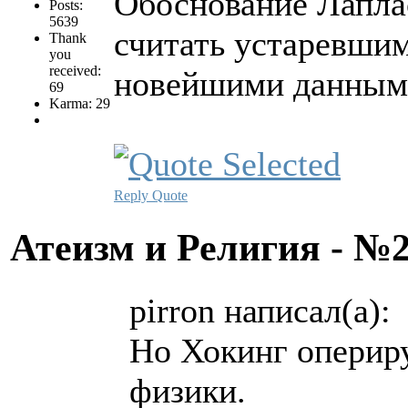
Обоснование Лапла
Posts:
5639
считать устаревшим
Thank
you
received:
новейшими данным
69
Karma: 29
Reply
Quote
Атеизм и Религия - №
pirron написал(а):
Но Хокинг оперир
физики.