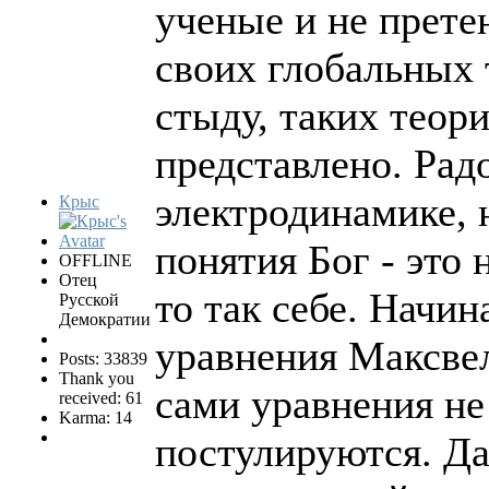
ученые и не прете
своих глобальных т
стыду, таких теор
представлено. Радо
электродинамике, 
Крыс
понятия Бог - это 
OFFLINE
Отец
то так себе. Начин
Русской
Демократии
уравнения Максвелл
Posts: 33839
Thank you
сами уравнения не
received: 61
Karma: 14
постулируются. Д