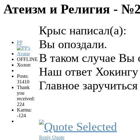
Атеизм и Религия - №
Крыс написал(а):
Вы опоздали.
PP
В таком случае Вы 
OFFLINE
Холоп
Наш ответ Хокингу 
Posts:
Главное заручитьс
31410
Thank
you
received:
224
Karma:
-124
Reply
Quote