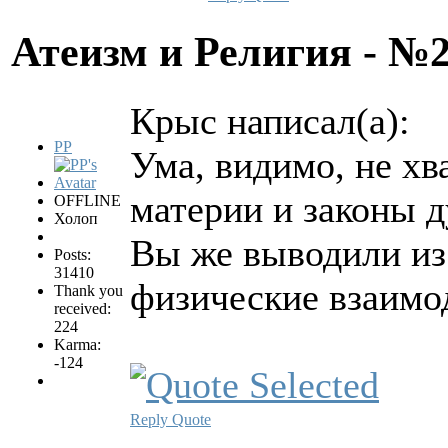
Атеизм и Религия - №
Крыс написал(а):
PP
Ума, видимо, не хв
материи и законы д
OFFLINE
Холоп
Вы же выводили и
Posts:
31410
физические взаимо
Thank you
received:
224
Karma:
-124
Reply
Quote