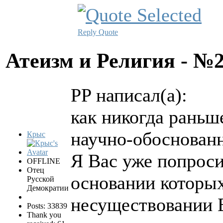
Reply
Quote
Атеизм и Религия - №
PP написал(а):
как никогда раньш
научно-обоснованн
Крыс
Я Вас уже попроси
OFFLINE
Отец
основании которых
Русской
Демократии
несуществовании 
Posts: 33839
Thank you