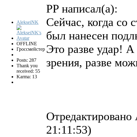
PP написал(а):
Сейчас, когда со 
AlekseiNK
был нанесен подл
OFFLINE
Это разве удар! А
Гроссмейстер
зрения, разве мож
Posts: 287
Thank you
received: 55
Karma: 13
Отредактировано 
21:11:53)