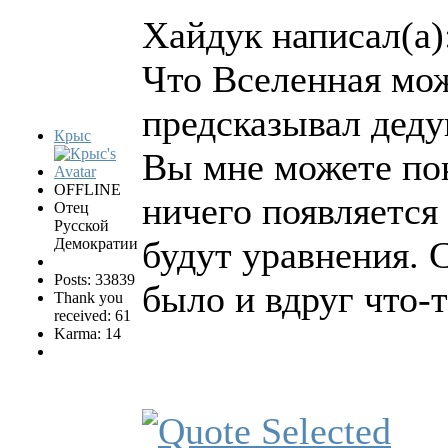
Хайдук написал(а)
Что Вселенная може
предсказывал деду
Крыс
Вы мне можете пок
OFFLINE
ничего появляется 
Отец
Русской
будут уравнения. 
Демократии
Posts: 33839
было и вдруг что-т
Thank you
received: 61
Karma: 14