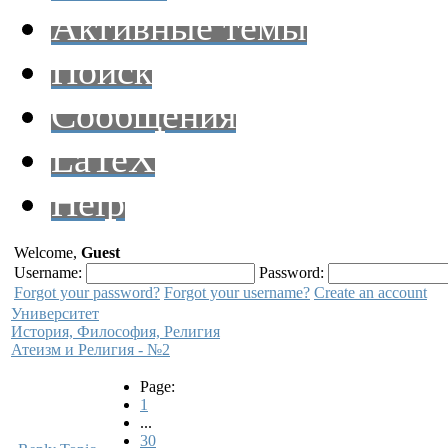
Активные темы
Поиск
Сообщения
LaTeX
Help
Welcome,
Guest
Username:
Password:
Forgot your password?
Forgot your username?
Create an account
Университет
История, Философия, Религия
Атеизм и Религия - №2
Page:
1
...
30