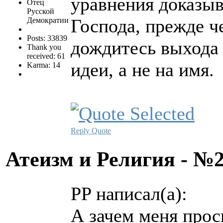
уравнения доказыв
Отец
Русской
Господа, прежде ч
Демократии
Posts: 33839
дождитесь выхода 
Thank you
received: 61
идеи, а не на имя.
Karma: 14
Reply
Quote
Атеизм и Религия - №
PP написал(а):
А зачем меня проси