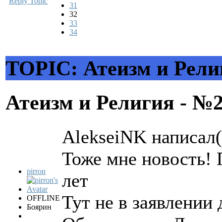
Reply Topic
31
32
33
34
TOPIC: Атеизм и Рели
Атеизм и Религия - №
AlekseiNK написал(
Тоже мне новость! 
pirron
лет
Тут не в заявлении 
OFFLINE
Боярин