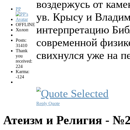
воздержусь от каме
PP
ув. Крысу и Владим
OFFLINE
интерпретацию Библ
Холоп
современной физике
Posts:
31410
Thank
свихнулся уже на п
you
received:
224
Karma:
-124
Reply
Quote
Атеизм и Религия - №