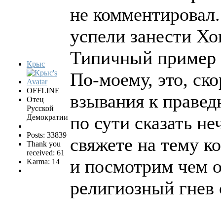
не комментировал.
успели занести Хо
Типичный пример 
Крыс
По-моему, это, ск
OFFLINE
взывания к правед
Отец
Русской
по сути сказать не
Демократии
Posts: 33839
свяжете на тему к
Thank you
received: 61
и посмотрим чем 
Karma: 14
религиозный гнев 