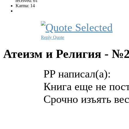
received: 61
Karma: 14
Reply
Quote
Атеизм и Религия - №
PP написал(а):
Книга еще не пос
Срочно изъять ве