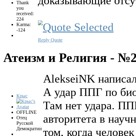
доказывающие отсут
Thank
you
received:
224
Karma:
-124
Reply
Quote
Атеизм и Религия - №
AlekseiNK написал
А удар ППГ по би
Крыс
Там нет удара. ПП
OFFLINE
авторитета в науч
Отец
Русской
том, когда человек
Демократии