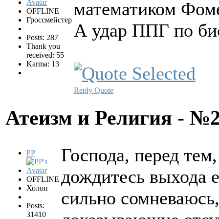
математиком Фоме
OFFLINE
Гроссмейстер
А удар ППГ по би
Posts: 287
Thank you
received: 55
Karma: 13
Reply
Quote
Атеизм и Религия - №
Господа, перед тем,
PP
дождитесь выхода е
OFFLINE
Холоп
сильно сомневаюсь,
Posts:
31410