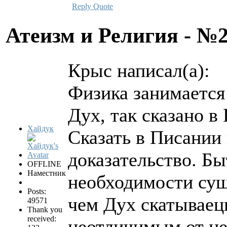
Reply
Quote
Атеизм и Религия - №
Крыс написал(а):
Физика занимается 
Дух, так сказано в
Хайдук
Сказать в Писании 
доказательство. Б
OFFLINE
Наместник
необходимости сущ
Posts:
чем Дух скатываец
49571
Thank you
received:
неотличимым от не