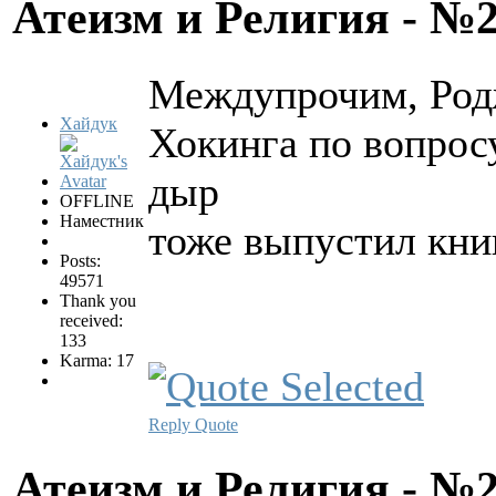
Атеизм и Религия - №
Междупрочим, Родж
Хайдук
Хокинга по вопросу
дыр
OFFLINE
Наместник
тоже выпустил кни
Posts:
49571
Thank you
received:
133
Karma: 17
Reply
Quote
Атеизм и Религия - №