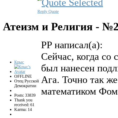
Reply
Quote
Атеизм и Религия - №
PP написал(а):
Сейчас, когда со
Крыс
был нанесен подл
OFFLINE
Ага. Точно так ж
Отец Русской
Демократии
математиком Фоме
Posts: 33839
Thank you
received: 61
Karma: 14