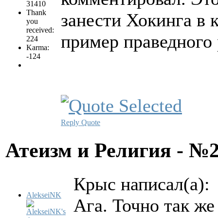
31410
Thank
занести Хокинга в 
you
received:
пример праведного 
224
Karma:
-124
Reply
Quote
Атеизм и Религия - №
Крыс написал(а):
AlekseiNK
Ага. Точно так ж