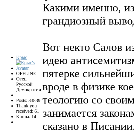
Какими именно, из
грандиозный выво
Вот некто Салов и
идею антисемитизм
Крыс
пятерке сильнейши
OFFLINE
Отец
вроде в физике кое
Русской
Демократии
теологию со свои
Posts: 33839
Thank you
занимается законам
received: 61
Karma: 14
сказано в Писании.