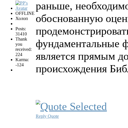
раньше, необходимо
OFFLINE
обоснованную оценк
Холоп
продемонстрировать
Posts:
31410
Thank
фундаментальные ф
you
received:
является прямым до
224
Karma:
-124
происхождения Биб
Reply
Quote