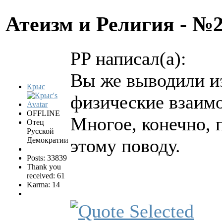
Атеизм и Религия - №
PP написал(а):
Вы же выводили и
Крыс
физические взаимо
OFFLINE
Многое, конечно, п
Отец
Русской
этому поводу.
Демократии
Posts: 33839
Thank you
received: 61
Karma: 14