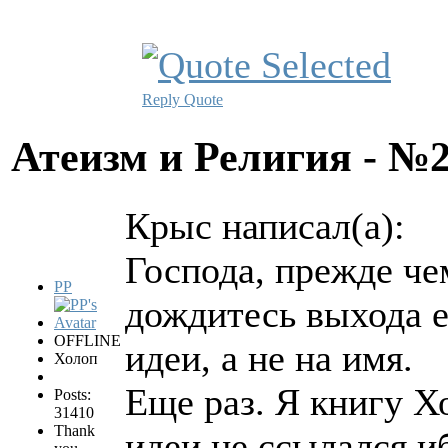
Reply
Quote
Атеизм и Религия - №
Крыс написал(а):
Господа, прежде че
PP
дождитесь выхода е
OFFLINE
идеи, а не на имя.
Холоп
Еще раз. Я книгу Х
Posts:
31410
Thank
идеи не ссылался и