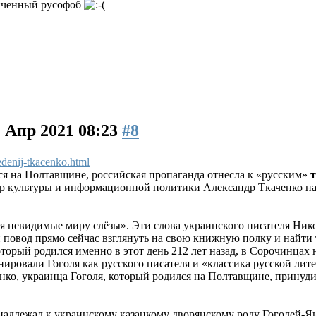
онченный русофоб
2 Апр 2021 08:23
#8
edenij-tkacenko.html
ся на Полтавщине, российская пропаганда отнесла к «русским»
т
тр культуры и информационной политики Александр Ткаченко на
я невидимые миру слёзы». Эти слова украинского писателя Нико
и повод прямо сейчас взглянуть на свою книжную полку и найти
который родился именно в этот день 212 лет назад, в Сорочинца
нировали Гоголя как русского писателя и «классика русской лит
ко, украинца Гоголя, который родился на Полтавщине, принудите
адлежал к украинскому казацкому дворянскому роду Гоголей-Ян