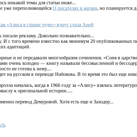
сь никакой темы для статьи ниже...
ние уже переполняющейся
О писателях и жизни
, но планируется 
ая «Алиса в стране чудес» вдруг стала Аней
ак писали рекламу. Довольно познавательно...
 И с того времени известно как минимум 20 опубликованных пер
их адаптаций.
орные и не передавали многообразия сочинения. «Соня в царст
ками очень холодно — книгу называли бессмысленной и бессоде
сто не готова к нему....
дит на русском в переводе Набокова. В то время это был еще ни
ролла началась, когда в 1966 году за «Алису» взялась литерату
мыслу к оригинальной истории.....
именно перевод Демуровой. Хотя есть еще и Заходер...
ich
.