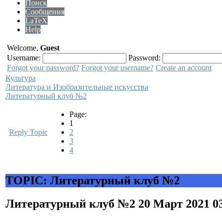
Поиск
Сообщения
LaTeX
Help
Welcome,
Guest
Username:
Password:
Forgot your password?
Forgot your username?
Create an account
Культура
Литература и Изобразительные искусства
Литературный клуб №2
Page:
1
Reply Topic
2
3
4
TOPIC: Литературный клуб №2
Литературный клуб №2
20 Март 2021 0