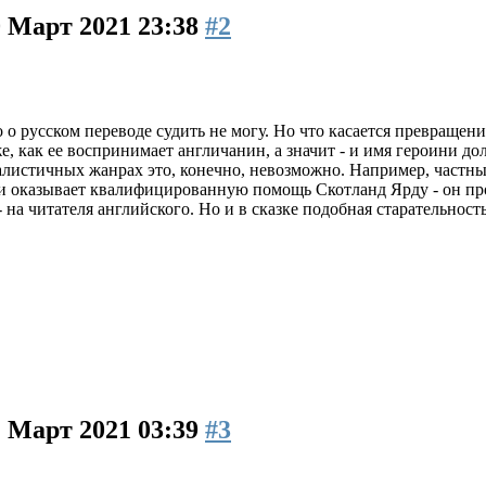
0 Март 2021 23:38
#2
о о русском переводе судить не могу. Но что касается превраще
е, как ее воспринимает англичанин, а значит - и имя героини д
реалистичных жанрах это, конечно, невозможно. Например, частн
и оказывает квалифицированную помощь Скотланд Ярду - он прои
 на читателя английского. Но и в сказке подобная старательнос
1 Март 2021 03:39
#3