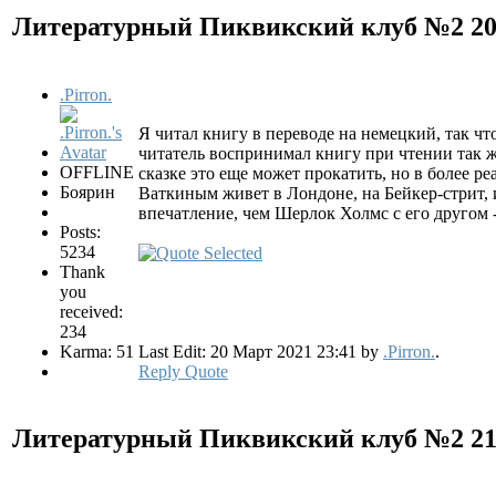
Литературный Пиквикский клуб №2
2
.Pirron.
Я читал книгу в переводе на немецкий, так чт
читатель воспринимал книгу при чтении так ж
OFFLINE
сказке это еще может прокатить, но в более 
Боярин
Ваткиным живет в Лондоне, на Бейкер-стрит, 
впечатление, чем Шерлок Холмс с его другом -
Posts:
5234
Thank
you
received:
234
Karma: 51
Last Edit: 20 Март 2021 23:41 by
.Pirron.
.
Reply
Quote
Литературный Пиквикский клуб №2
2