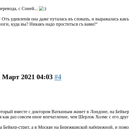
еревода, с Соней...
 Отъ удивленія она даже путалась въ словахъ, и выражалась какъ
ноги, куда вы? Никакъ надо проститься съ вами!“
1 Март 2021 04:03
#4
оторый вместе с доктором Ваткиным живет в Лондоне, на Бейке
я как раз совсем иное впечатление, чем Шерлок Холмс с его друг
а Бейкер-стрит, а в Москве на Бережковской набережной, и помо