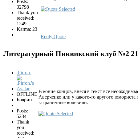
Posts:
32798
Thank you
received:
1249
Karma: 23
Reply
Quote
Литературный Пиквикский клуб №2
2
.Pirron.
В конце концов, внеся в текст все необходимы
OFFLINE
Аверченко или у какого-то другого юмориста 
Боярин
заграничные водевили.
Posts:
5234
Thank
you
received: