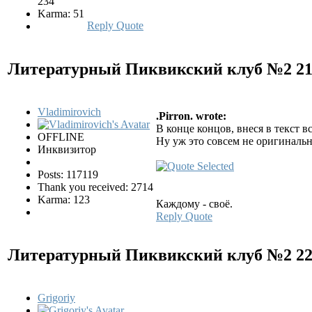
234
Karma: 51
Reply
Quote
Литературный Пиквикский клуб №2
2
Vladimirovich
.Pirron. wrote:
В конце концов, внеся в текст в
OFFLINE
Ну уж это совсем не оригинальн
Инквизитор
Posts: 117119
Thank you received: 2714
Karma: 123
Каждому - своё.
Reply
Quote
Литературный Пиквикский клуб №2
2
Grigoriy