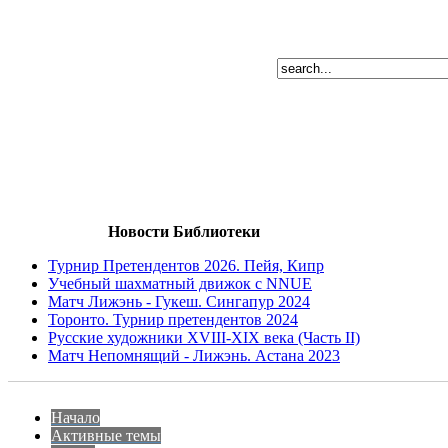
Новости Библиотеки
Турнир Претендентов 2026. Пейя, Кипр
Учебный шахматный движок с NNUE
Матч Лижэнь - Гукеш. Сингапур 2024
Торонто. Турнир претендентов 2024
Русские художники XVIII-XIX века (Часть II)
Матч Непомнящий - Лижэнь. Астана 2023
Начало
Активные темы