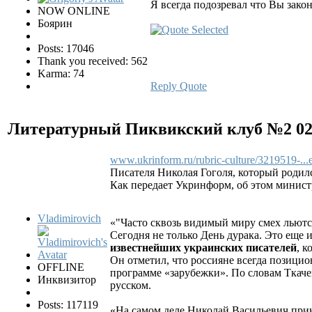
Я всегда подозревал что Вы зак
NOW ONLINE
Боярин
Posts: 17046
Thank you received: 562
Karma: 74
Reply
Quote
Литературный Пиквикский клуб №2
0
www.ukrinform.ru/rubric-culture/3219519-...
Писателя Николая Гоголя, который родил
Как передает Укринформ, об этом минис
Vladimirovich
«"Часто сквозь видимый миру смех льютс
Сегодня не только День дурака. Это еще 
известнейших украинских писателей
, 
Он отметил, что россияне всегда позицио
OFFLINE
программе «зарубежки». По словам Ткачен
Инквизитор
русском.
Posts: 117119
«На самом деле Николай Васильевич прин