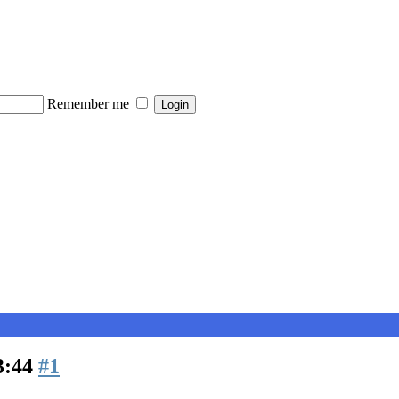
Remember me
3:44
#1