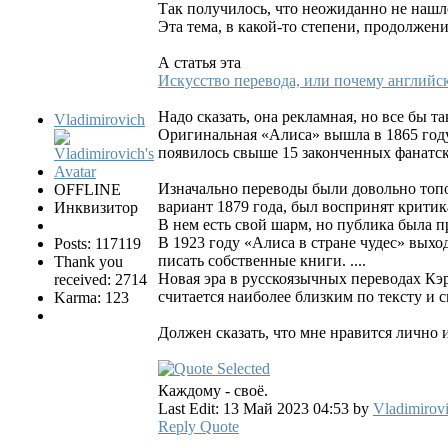
Так получилось, что неожиданно не нашло
Эта тема, в какой-то степени, продолже
А статья эта
Искусство перевода, или почему английск
Надо сказать, она рекламная, но все бы т
Vladimirovich
Оригинальная «Алиса» вышла в 1865 году.
появилось свыше 15 законченных фанатск
Изначально переводы были довольно топ
OFFLINE
вариант 1879 года, был воспринят крити
Инквизитор
В нем есть свой шарм, но публика была про
В 1923 году «Алиса в стране чудес» выхо
Posts: 117119
писать собственные книги. ....
Thank you
Новая эра в русскоязычных переводах Кэр
received: 2714
считается наиболее близким по тексту и с
Karma: 123
Должен сказать, что мне нравится лично 
Каждому - своё.
Last Edit: 13 Май 2023 04:53 by
Vladimirov
Reply
Quote