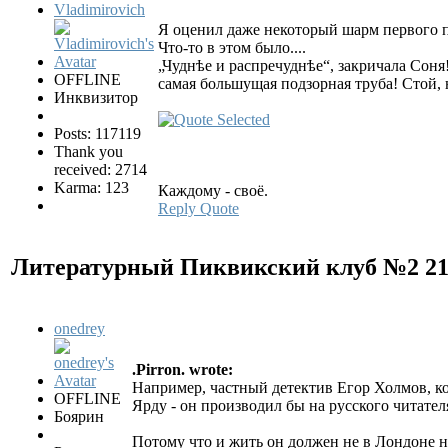
Vladimirovich
Я оценил даже некоторый шарм первого п
Что-то в этом было....
„Чуднѣе и распречуднѣе“, закричала Соня!
OFFLINE
самая большущая подзорная труба! Стой, 
Инквизитор
Posts: 117119
Thank you
received: 2714
Karma: 123
Каждому - своё.
Reply
Quote
Литературный Пиквикский клуб №2
2
onedrey
.Pirron. wrote:
Например, частный детектив Егор Холмов, к
OFFLINE
Ярду - он производил бы на русского читател
Боярин
Потому что и жить он должен не в Лондоне н