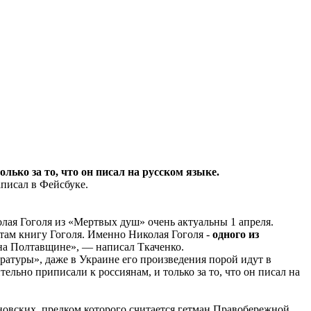
олько за то, что он писал на русском языке.
писал в Фейсбуке.
лая Гоголя из «Мертвых душ» очень актуальны 1 апреля.
 там книгу Гоголя. Именно Николая Гоголя -
одного из
х на Полтавщине», — написал Ткаченко.
ературы», даже в Украине его произведения порой идут в
льно приписали к россиянам, и только за то, что он писал на
овских, предком которого считается гетман Правобережной