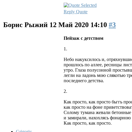
Reply
Quote
Борис Рыжий
12 Май 2020 14:10
#3
Пейзаж с детством
1.
Небо накуксилось и, отряхнувшис
прошлось по аллее, ресницы лис
утро. Глаза полусонной простыв
легли на ладонь мою слякотью тр
последнего детства.
2.
Как просто, как просто бьггь про
как просто на фоне приветствов
Солому тумана жевали бетонные
и замирали, нахохлясь фонарною
Как просто, как просто.
Grigoriy