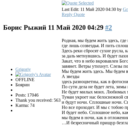
Last Edit: 11 Май 2020 04:30 by
Gr
Reply
Quote
Борис Рыжий
11 Май 2020 04:29
#2
Родная, мы будем жить здесь, где
где лишь созвездья. И пить спло
Здесь реки сбросят сухие русла, 
за даль метнувшись. И будет пах
Закат, что в небо вкровавлен Бог
завянет. Ветры утихнут. Слезы п
Grigoriy
Мы будем жить здесь. Мы будем 
А звезды
OFFLINE
здесь разноцветны, как в фотосн
Боярин
По сути дела не будет лета, зимы
Не будет милых моих. Любимых 
Posts: 17046
Туман укроет нас белоснежной с
Thank you received: 563
и будут ночи. Сплошные ночи. 
Karma: 74
Но все проходит. И мы с тобою п
И будет небо. Сплошное небо, к
мы будем в ночи, как в отложени
…И безресничный прищур безглаз