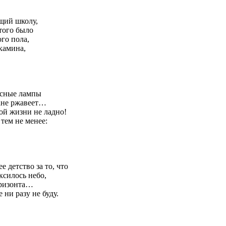
щий школу,
того было
го пола,
камина,
усные лампы
мане ржавеет…
ой жизни не ладно!
тем не менее:
 детство за то, что
ксилось небо,
оризонта…
 ни разу не буду.