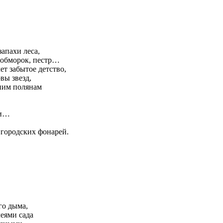
запахи леса,
ак обморок, пестр…
чет забытое детство,
вы звезд,
нним полянам
си…
 городских фонарей.
го дыма,
леями сада