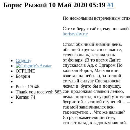
Борис Рыжий
10 Май 2020 05:19
#1
По нескольким встреченным стих
Стихи беру с сайта, ему посвящё
borisryzhy.ru/
Стоял обычный зимний день,
обычней хрусталя в серванте,
стоял фонарь, лежала тень
от фонаря. (В то время Данте
Grigoriy
спускался в Ад, с Эдгаром По
калякал Ворон, Маяковский
OFFLINE
взлетал на небо…), за толпой
Боярин
сутулый силуэт Свердловска
лежал и, будто бы в подушку,
Posts: 17046
сон продолжая сладкой ленью,
Thank you received: 563
лежал подъезд, в сугроб уткнувш
Karma: 74
бугристой лысиной ступеней… 
так мой заканчивался век,
так несуетно… Что же дальше?
Я грыз окаменевший снег,
сто лет назад в ладонь упавший.